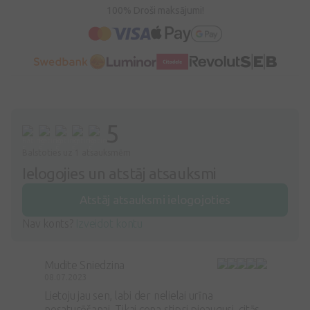
100% Droši maksājumi!
5
Balstoties uz 1 atsauksmēm
Ielogojies un atstāj atsauksmi
Atstāj atsauksmi ielogojoties
Nav konts?
Izveidot kontu
Mudite Sniedzina
08.07.2023
Lietoju jau sen, labi der nelielai urīna
nesaturēšanai. Tikai cena stipri pieaugusi, citās