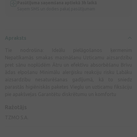
Pasūtījuma saņemšana aptiekā 3h laikā
Saņem SMS un dodies pakaļ pasūtījumam
Apraksts
Tie nodrošina: Ideālu pielāgošanos ķermenim
Nepatīkamās smakas mazināšanu Uzticamu aizsardzību
pret sānu noplūdēm Ātru un efektīvu absorbēšanu Brīvu
ādas elpošanu Minimālu alerģisku reakciju risku Labāku
aizsardzību nesaturēšanas gadījumā, kā to sniedz
parastās higiēniskās paketes Vieglu un uzticamu fiksāciju
pie apakšveļas Garantētu diskrētumu un komfortu
Ražotājs
TZMO S.A.