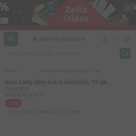
Sākums
...
Seni Lady slim extra ieliktnīši, 15 gb.
Seni Lady slim extra ieliktnīši, 15 gb.
Zīmols:
SENI
5
(1)
-25%
Preci pēdējās
3 dienās
skatījās
135 reizes