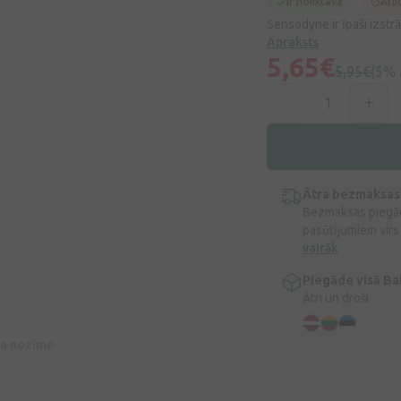
Ir noliktavā
Atli
Sensodyne ir īpaši izstrā
Apraksts
5,65€
5,95€
(5% 
Ātra bezmaksas
Bezmaksas piegād
pasūtījumiem virs
vairāk
Piegāde visā Bal
Ātri un droši
īva nozīme