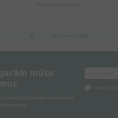
Rāda 1 no
1
produktiem
Ārsta konsultācija
 garām mūsu
umus
Es piekrītu
priv
s mūsu draugu pulkam un pirmajam
informāciju!