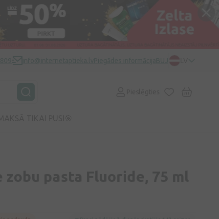
0809
info@internetaptieka.lv
Piegādes informācija
BUJ
LV
Pieslēgties
MAKSĀ TIKAI PUSI🎯
zobu pasta Fluoride, 75 ml