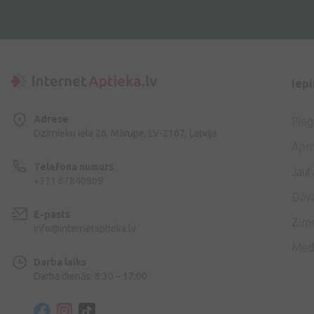
Iep
Adrese
Pie
Dzirnieku iela 26, Mārupe, LV-2167, Latvija
Apm
Telefona numurs
Jaut
+371 67840809
Dāv
E-pasts
Zīmo
info@internetaptieka.lv
Med
Darba laiks
Darba dienās: 8:30 – 17:00