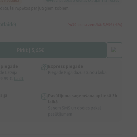
cis nedaudz
Preci pēdējās
3 dienās
skatījās
143 reizes
dāta, lai rūpētos par jutīgiem zobiem.
atlaide)
30 dienu zemākā: 5,95€ (-6%)
Pirkt | 5,65€
 piegāde
Express piegāde
e Latvijā
Piegāde Rīgā dažu stundu laikā
 9,99 €.
Lasīt
tijā
Pasūtījuma saņemšana aptiekā 3h
laikā
Saņem SMS un dodies pakaļ
pasūtījumam