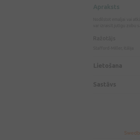
Apraksts
Nodilstot emaljai vai at
var izraisīt jutīgu zobu
Ražotājs
Stafford-Miller, Itālija
Lietošana
Sastāvs