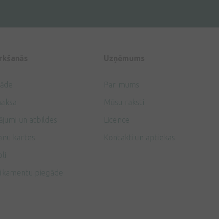
irkšanās
Uzņēmums
gāde
Par mums
aksa
Mūsu raksti
ājumi un atbildes
Licence
anu kartes
Kontakti un aptiekas
li
ikamentu piegāde