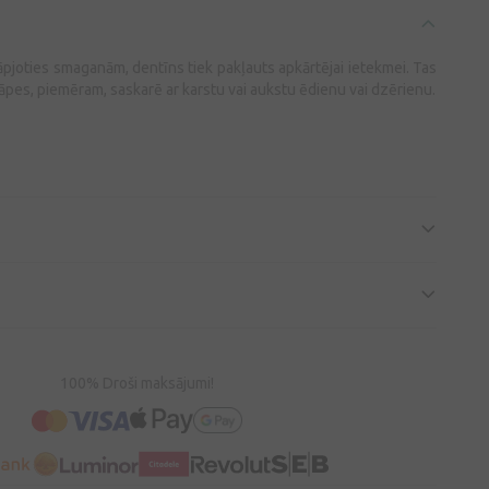
kāpjoties smaganām, dentīns tiek pakļauts apkārtējai ietekmei. Tas
 sāpes, piemēram, saskarē ar karstu vai aukstu ēdienu vai dzērienu.
100% Droši maksājumi!