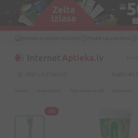
Bezmaksas piegāde visā Latvijā
Piegāde tajā pašā dienā
PREČU KATALOGS
🔖AKCIJAS 
Sākums
Mutes higiēna
Zobu pastas un geli
Zobu pasta
-5%