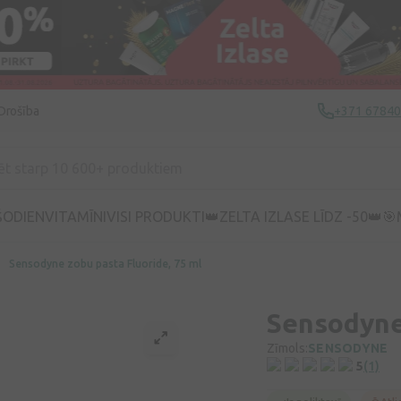
Drošība
+371 6784
ŠODIEN
VITAMĪNI
VISI PRODUKTI
👑ZELTA IZLASE LĪDZ -50👑
🎯
Sensodyne zobu pasta Fluoride, 75 ml
Sensodyne 
Zīmols:
SENSODYNE
5
(1)