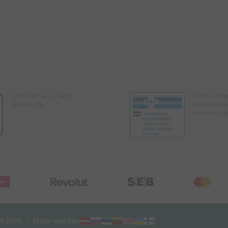
Ģimenēm ar 3+ karti -
Pārtikas Vet
atlaide 5%
dienesta lic
veterinārā a
08.2026
Mūsu valodas: