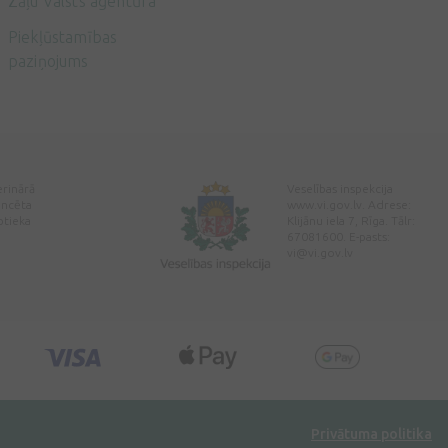
Zāļu Valsts aģentūra
Piekļūstamības
paziņojums
erinārā
Veselības inspekcija
encēta
www.vi.gov.lv. Adrese:
ptieka
Klijānu iela 7, Rīga. Tālr:
67081600. E-pasts:
vi@vi.gov.lv
Privātuma politika