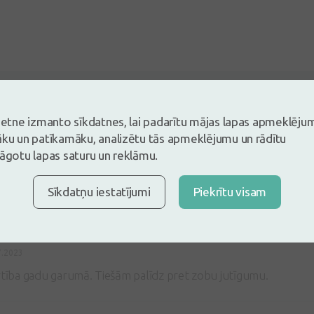
5
Balstoties uz 1 atsauksmēm
vietne izmanto sīkdatnes, lai padarītu mājas lapas apmeklēju
es un atstāj atsauksmi
āku un patīkamāku, analizētu tās apmeklējumu un rādītu
lāgotu lapas saturu un reklāmu.
tsauksmi ielogojoties
Nav konts?
Izveidot kontu
Sīkdatņu iestatījumi
Piekrītu visam
7.2023
rtība gadu garumā. Tiešām palīdz pret zobu jutīgumu.