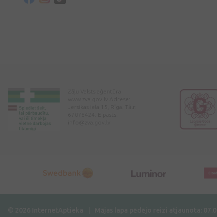
Zāļu Valsts aģentūra
www.zva.gov.lv Adrese:
Jersikas iela 15, Rīga. Tālr:
67078424. E-pasts:
info@zva.gov.lv
© 2026 InternetAptieka
Mājas lapa pēdējo reizi atjaunota: 07.