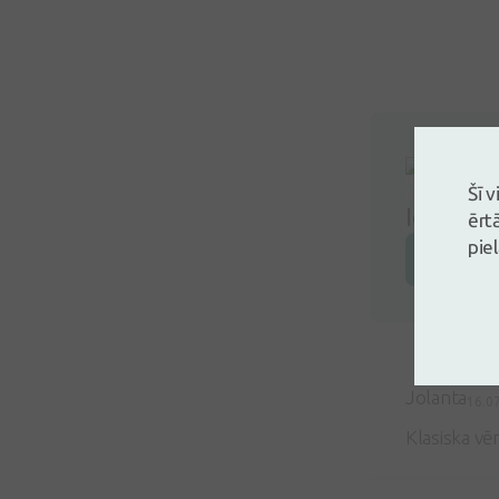
Šī 
Ielogoji
ērt
pie
Atstāj a
Jolanta
16.0
Klasiska vē