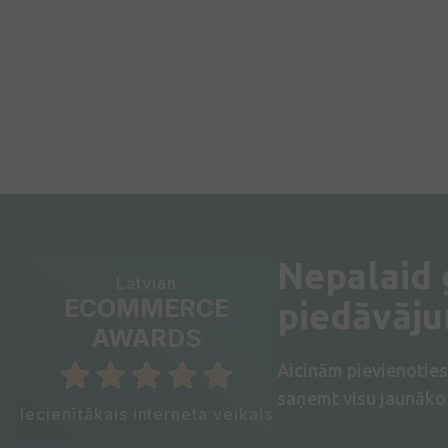
Nepalaid
Latvian
ECOMMERCE
piedāvāj
AWARDS
Aicinām pievienotie
saņemt visu jaunāko 
Iecienītākais interneta veikals