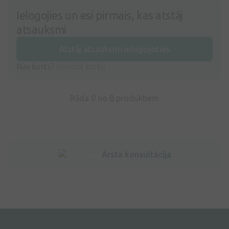
Ielogojies un esi pirmais, kas atstāj
atsauksmi
Atstāj atsauksmi ielogojoties
Nav konts?
Izveidot kontu
Rāda 0 no
0
produktiem
Ārsta konsultācija