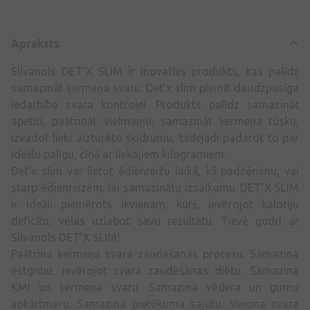
Apraksts
Silvanols DET’X SLIM ir inovatīvs produkts, kas palīdz
samazināt ķermeņa svaru. Det’x slim piemīt daudzpusīga
iedarbība svara kontrolei. Produkts palīdz samazināt
apetīti, paātrināt vielmaiņu, samazināt ķermeņa tūsku,
izvadot lieki aizturēto šķidrumu, tādejādi padarot to par
ideālu palīgu, cīņā ar liekajiem kilogramiem.
Det’x slim var lietot ēdienreižu laikā, kā padzērienu, vai
starp ēdienreizēm, lai samazinātu izsalkumu. DET’X SLIM
ir ideāli piemērots ikvienam, kurš, ievērojot kaloriju
deficītu, vēlas uzlabot savu rezultātu. Tievē gudri ar
Silvanols DET’X SLIM!
Paātrina ķermeņa svara zaudēšanas procesu. Samazina
ēstgribu, ievērojot svara zaudēšanas diētu. Samazina
ĶMI un ķermeņa svaru. Samazina vēdera un gurnu
apkārtmēru. Samazina pietūkuma sajūtu. Veicina svara