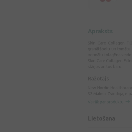
Apraksts
Skin Care Collagen Fil
granātābolu un tomātu e
normālu kolagēna veidoša
Skin Care Collagen Fille
slāņos un tos baro.
Ražotājs
New Nordic Healthbrands
32 Malmö, Zviedrija, e-p
Vairāk par produktu
Lietošana