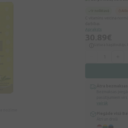
Ir noliktavā
Atli
C vitamīns veicina norm
darbībai.
Apraksts
30,89€
Uztura bagātinātājs. 
Ātra bezmaksas
Bezmaksas piegād
pasūtījumiem virs
vairāk
īva nozīme
Piegāde visā Bal
Ātri un droši