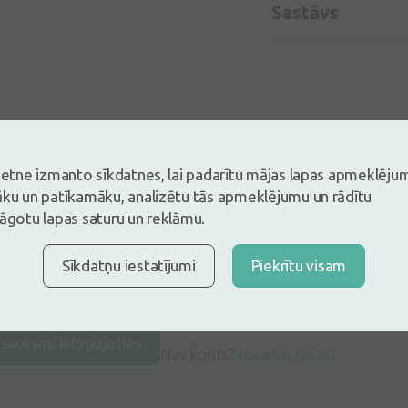
Sastāvs
vietne izmanto sīkdatnes, lai padarītu mājas lapas apmeklēju
āku un patīkamāku, analizētu tās apmeklējumu un rādītu
lāgotu lapas saturu un reklāmu.
Sīkdatņu iestatījumi
Piekrītu visam
s un esi pirmais, kas atstāj atsauksmi
tsauksmi ielogojoties
Nav konts?
Izveidot kontu