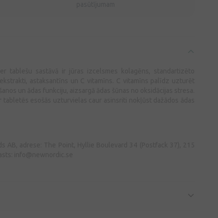
pasūtījumam
ler tablešu sastāvā ir jūras izcelsmes kolagēns, standartizēto
kstrakti, astaksantīns un C vitamīns. C vitamīns palīdz uzturēt
nos un ādas funkciju, aizsargā ādas šūnas no oksidācijas stresa.
r tabletēs esošās uzturvielas caur asinsriti nokļūst dažādos ādas
 AB, adrese: The Point, Hyllie Boulevard 34 (Postfack 37), 215
asts:
info@newnordic.se