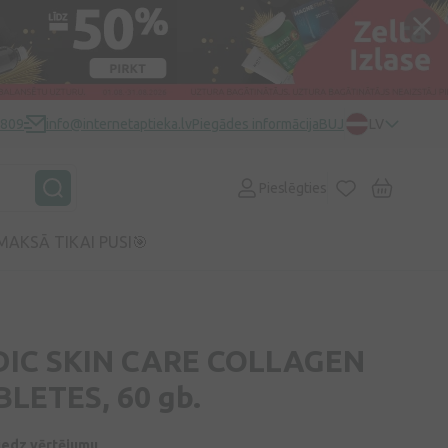
0809
info@internetaptieka.lv
Piegādes informācija
BUJ
LV
Pieslēgties
MAKSĀ TIKAI PUSI🎯
IC SKIN CARE COLLAGEN
BLETES, 60 gb.
niedz vērtējumu