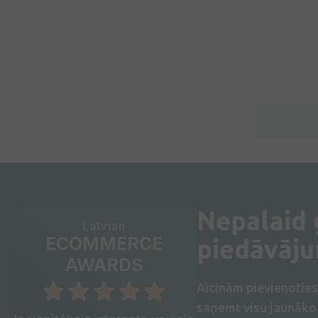
Nepalaid
Latvian
ECOMMERCE
piedāvāj
AWARDS
Aicinām pievienotie
saņemt visu jaunāko 