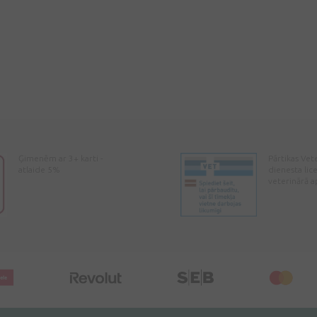
Ģimenēm ar 3+ karti -
Pārtikas Vet
atlaide 5%
dienesta lic
veterinārā a