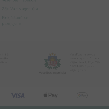
Veselības inspekcija
Zāļu Valsts aģentūra
Piekļūstamības
paziņojums
erinārā
Veselības inspekcija
encēta
www.vi.gov.lv. Adrese:
ptieka
Klijānu iela 7, Rīga. Tālr:
67081600. E-pasts:
vi@vi.gov.lv