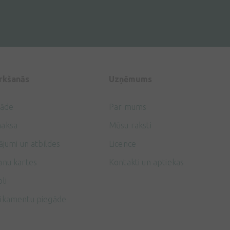
irkšanās
Uzņēmums
gāde
Par mums
aksa
Mūsu raksti
ājumi un atbildes
Licence
anu kartes
Kontakti un aptiekas
li
ikamentu piegāde