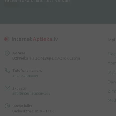
Iecienītākais interneta veikals
Iep
Adrese
Pie
Dzirnieku iela 26, Mārupe, LV-2167, Latvija
Apm
Telefona numurs
Jaut
+371 67840809
Dāv
E-pasts
Zīmo
info@internetaptieka.lv
Med
Darba laiks
Darba dienās: 8:30 – 17:00