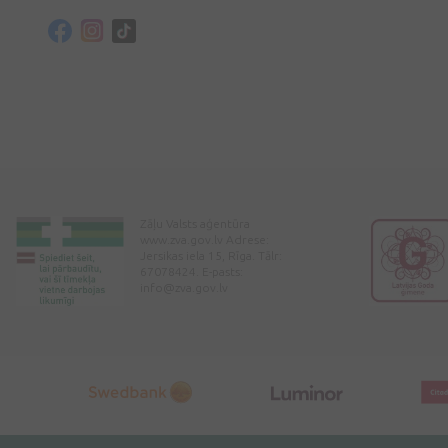
Zāļu Valsts aģentūra
www.zva.gov.lv Adrese:
Jersikas iela 15, Rīga. Tālr:
67078424. E-pasts:
info@zva.gov.lv