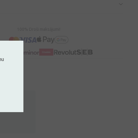
100% Droši maksājumi!
mu