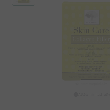
Attēlam ir ilustrat