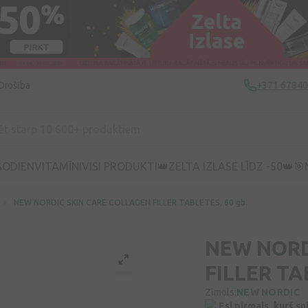
Drošība
+371 6784
ŠODIEN
VITAMĪNI
VISI PRODUKTI
👑ZELTA IZLASE LĪDZ -50👑
🎯
NEW NORDIC SKIN CARE COLLAGEN FILLER TABLETES, 60 gb.
NEW NORD
FILLER TA
Zīmols:
NEW NORDIC
Esi pirmais, kurš s