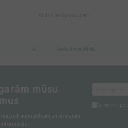
Rāda 0 no
0
produktiem
Ārsta konsultācija
 garām mūsu
umus
Es piekrītu
priv
s mūsu draugu pulkam un pirmajam
informāciju!