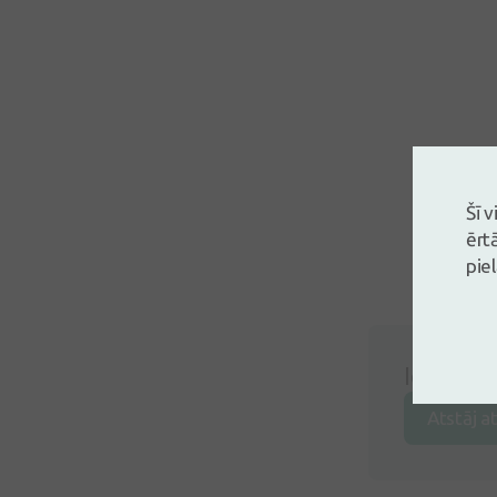
Šī 
ērt
pie
Ielogojie
Atstāj a