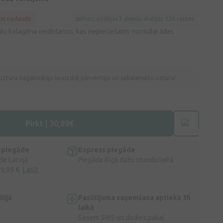
cis nedaudz
Preci pēdējās
3 dienās
skatījās
126 reizes
ālu kolagēna veidošanos, kas nepieciešams normālai ādas
Uztura bagātinātājs neaizstāj pilnvērtīgu un sabalansētu uzturu!
Pirkt | 30,89€
 piegāde
Express piegāde
e Latvijā
Piegāde Rīgā dažu stundu laikā
 9,99 €.
Lasīt
tijā
Pasūtījuma saņemšana aptiekā 3h
laikā
Saņem SMS un dodies pakaļ