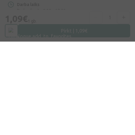
Darba laiks
Darba dienās: 8:30 – 17:00
1,09€
1 gb.
Pirkt | 1,09€
Iepirkšanās
Piegāde
Apmaksa
Jautājumi un atbildes
Dāvanu kartes
Zīmoli
Medikamentu piegāde