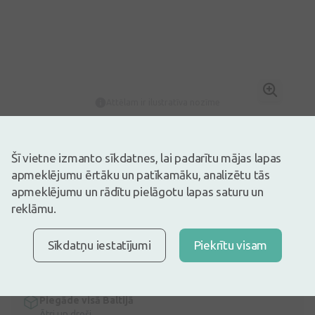
Attēlam ir ilustratīva nozīme
1,09€
Ir noliktavā
Atlicis nedaudz
Šī vietne izmanto sīkdatnes, lai padarītu mājas lapas
šļirce enterālai barošanai, 20 ml.
apmeklējumu ērtāku un patīkamāku, analizētu tās
Apraksts
apmeklējumu un rādītu pielāgotu lapas saturu un
reklāmu.
Ātra bezmaksas piegāde
Bezmaksas piegāde Latvijā pasūtījumiem virs 9,99 €.
Lasīt
vairāk
Sīkdatņu iestatījumi
Piekrītu visam
Express piegāde
Piegāde Rīgā dažu stundu laikā
Piegāde visā Baltijā
Ātri un droši