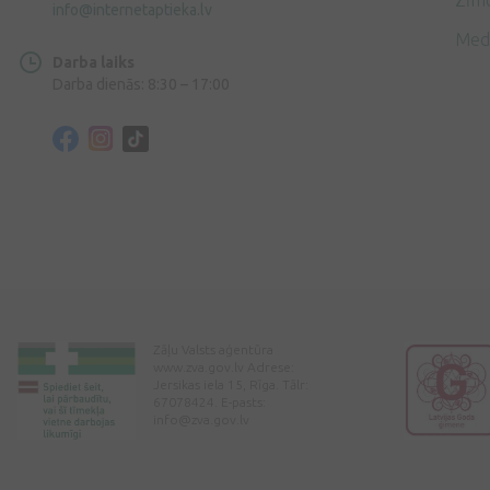
Zīmo
info@internetaptieka.lv
Med
Darba laiks
Darba dienās: 8:30 – 17:00
Zāļu Valsts aģentūra
www.zva.gov.lv Adrese:
Jersikas iela 15, Rīga. Tālr:
67078424. E-pasts:
info@zva.gov.lv