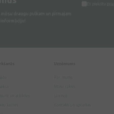
Es piekrītu
priv
s mūsu draugu pulkam un pirmajam
informāciju!
irkšanās
Uzņēmums
gāde
Par mums
aksa
Mūsu raksti
ājumi un atbildes
Licence
anu kartes
Kontakti un aptiekas