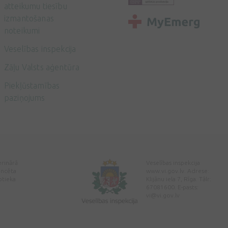
atteikumu tiesību
izmantošanas
noteikumi
Veselības inspekcija
Zāļu Valsts aģentūra
Piekļūstamības
paziņojums
erinārā
Veselības inspekcija
encēta
www.vi.gov.lv. Adrese:
ptieka
Klijānu iela 7, Rīga. Tālr:
67081600. E-pasts:
vi@vi.gov.lv