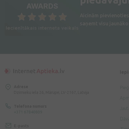
AWARDS
Aicinām pievienotie
saņemt visu jaunāko 
Iecienītākais interneta veikals
Iep
Adrese
Pie
Dzirnieku iela 26, Mārupe, LV-2167, Latvija
Apm
Telefona numurs
Jaut
+371 67840809
Dāv
E-pasts