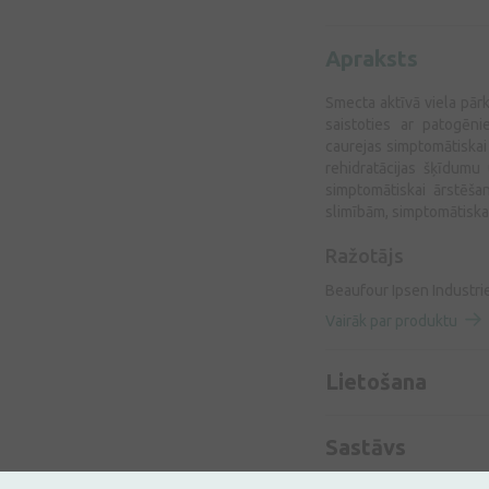
Apraksts
Smecta aktīvā viela pārk
saistoties ar patogēni
caurejas simptomātiskai
rehidratācijas šķīdumu 
simptomātiskai ārstēša
slimībām, simptomātiska
Ražotājs
Beaufour Ipsen Industrie
Vairāk par produktu
Lietošana
Sastāvs