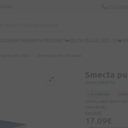
Drošība
+371 6784
ŠODIEN
VITAMĪNI
VISI PRODUKTI
👑ZELTA IZLASE LĪDZ -50👑
🎯
reju un sliktu dūšu
Smecta pulveris, 30 paciņas
Smecta pul
Zīmols:
SMECTA
Ir noliktavā
Atli
Smecta satur aktīvo vielu
minerālmāls.
Apraksts
17,09€