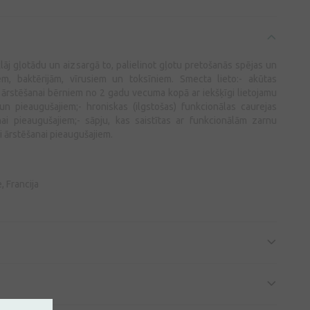
lāj gļotādu un aizsargā to, palielinot gļotu pretošanās spējas un
em, baktērijām, vīrusiem un toksīniem. Smecta lieto:- akūtas
 ārstēšanai bērniem no 2 gadu vecuma kopā ar iekšķīgi lietojamu
un pieaugušajiem;- hroniskas (ilgstošas) funkcionālas caurejas
nai pieaugušajiem;- sāpju, kas saistītas ar funkcionālām zarnu
i ārstēšanai pieaugušajiem.
, Francija