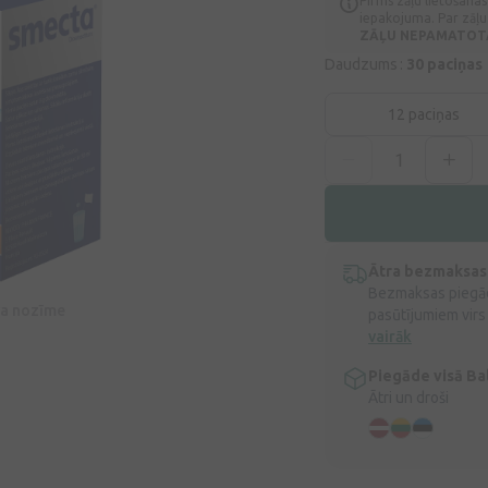
Pirms zāļu lietošanas
iepakojuma. Par zāļu 
ZĀĻU NEPAMATOTA 
Daudzums :
30 paciņas
12 paciņas
Ātra bezmaksas
Bezmaksas piegād
īva nozīme
pasūtījumiem virs
vairāk
Piegāde visā Bal
Ātri un droši