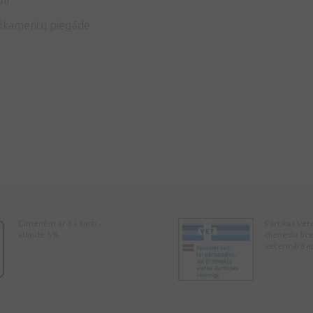
li
ikamentu piegāde
Ģimenēm ar 3+ karti -
Pārtikas Vet
atlaide 5%
dienesta lic
veterinārā a