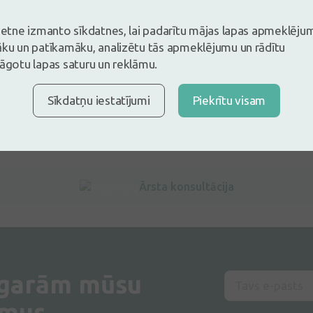
vietne izmanto sīkdatnes, lai padarītu mājas lapas apmeklēju
āku un patīkamāku, analizētu tās apmeklējumu un rādītu
lāgotu lapas saturu un reklāmu.
Sīkdatņu iestatījumi
Piekrītu visam
Ārsta konsultācija
 garām mūsu
umus