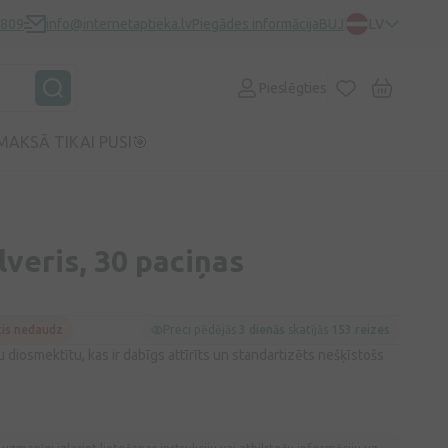
0809
info@internetaptieka.lv
Piegādes informācija
BUJ
LV
Pieslēgties
MAKSĀ TIKAI PUSI🎯
veris, 30 paciņas
cis nedaudz
Preci pēdējās
3 dienās
skatījās
153 reizes
 diosmektītu, kas ir dabīgs attīrīts un standartizēts nešķīstošs