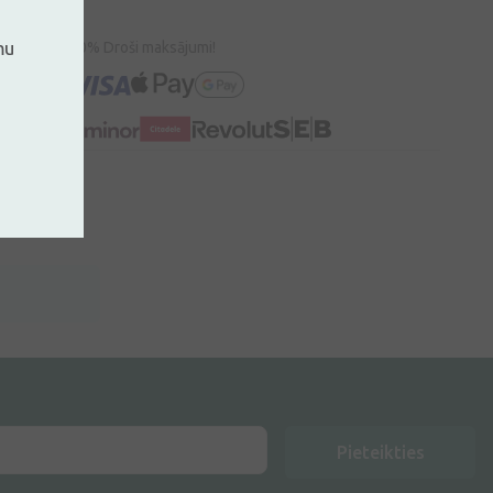
mu
100% Droši maksājumi!
Pieteikties