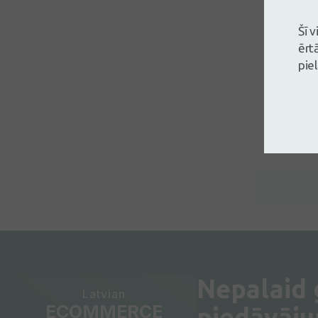
Šī 
ērt
pie
Nepalaid
Latvian
ECOMMERCE
piedāvāj