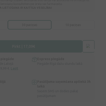
 uzmanīgi izlasiet lietošanas instrukciju vai atbilstošu informāciju uz
lietošanu konsultēties pie ārsta vai farmaceita.
LIETOŠANA IR KAITĪGA VESELĪBAI
30 paciņas
10 paciņas
Pirkt | 17,09€
 piegāde
Express piegāde
e Latvijā
Piegāde Rīgā dažu stundu laikā
 9,99 €.
Lasīt
tijā
Pasūtījuma saņemšana aptiekā 3h
laikā
Saņem SMS un dodies pakaļ
pasūtījumam