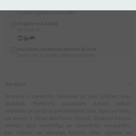
Express piegāde
Piegāde Rīgā dažu stundu laikā
Piegāde visā Baltijā
Ātri un droši
Pasūtījuma saņemšana aptiekā 3h laikā
Saņem SMS un dodies pakaļ pasūtījumam
Apraksts
Stratacel ir paredzēts lietošanai uz īpaši jūtīgiem ādas
apvidiem. Piemērots pacientiem, kuriem veiktas
estētiskas procedūras periorbitālajā zonā, lūpās vai nāsīs,
vai kuriem ir jūtīga āda.Pareizi lietojot, Stratacel nožūst,
veidojot gāzu caurlaidīgu un ūdensdrošu aizsargslāni,
kas mitrina un aizsargā bojātos ādas rajonus un