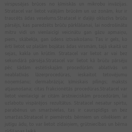
virspusējas brūces no ķīmiskās un mikrobu invāzijas.
Stratacel var lietot vaļējām brūcēm un uz zonām, kur ir
traucēts ādas veselums.Stratacel ir daļēji okluzīvs brūču
pārsējs, kas paredzēts brūču pārklāšanai, lai nodrošinātu
mitru vidi un vienlaicīgi veicinātu gan gāzu apmaiņu,
piem., skābekļa, gan ūdens iztvaikošanu. Tas ir gels, ko
ērti lietot uz plašām bojātas ādas virsmām, tajā skaitā uz
sejas, kakla un krūtīm. Stratacel var lietot ar vai bez
sekundārā pārsēja.Stratacel var lietot kā brūču pārsēju
pēc šādām estētiskajām procedūrām: ablatīvās un
neablatīvās lāzerprocedūras, ieskaitot tetovējumu
noņemšanu; dermabrāzija; ķīmiskais pīlings; maksts
atjaunošana; citas frakcionētās procedūras.Stratacel var
lietot vienlaicīgi ar citām ārstnieciskām procedūrām, lai
uzlabotu vispārējos rezultātus. Stratacel nesatur spirtu,
parabēnus un smaržvielas, tas ir caurspīdīgs un bez
smaržas.Stratacel ir piemērots bērniem un cilvēkiem ar
jutīgu ādu, to var lietot zīdaiņiem, grūtniecības un bērna
zīdīšanas laikā.