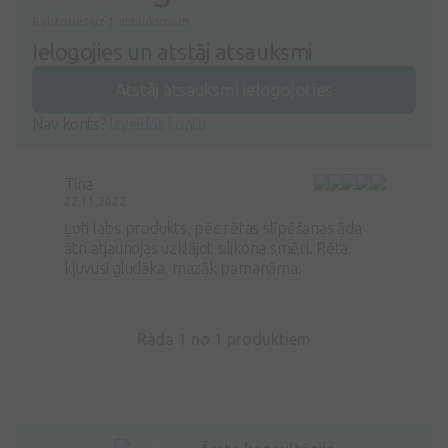
Balstoties uz 1 atsauksmēm
Ielogojies un atstāj atsauksmi
Atstāj atsauksmi ielogojoties
Nav konts?
Izveidot kontu
Tina
22.11.2022
Ļoti labs produkts, pēc rētas slīpēšanas āda
ātri atjaunojas uzklājot silikona smēri. Rēta
kļuvusi gludāka, mazāk pamanāma.
Rāda 1 no
1
produktiem