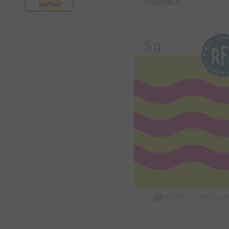
Attēlam ir ilustrat