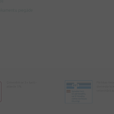
li
ikamentu piegāde
Ģimenēm ar 3+ karti -
Pārtikas Vet
atlaide 5%
dienesta lic
veterinārā a