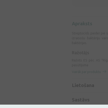
Apraksts
Streptocīds pieder pie s
izraisošu baktēriju vai
baktērijas.
Ražotājs
Ražots ES pēc AS "Rīgas
pasūtījuma
Vairāk par produktu
Lietošana
Sastāvs