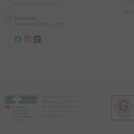
Zīmo
info@internetaptieka.lv
Med
Darba laiks
Darba dienās: 8:30 – 17:00
Zāļu Valsts aģentūra
www.zva.gov.lv Adrese:
Jersikas iela 15, Rīga. Tālr:
67078424. E-pasts:
info@zva.gov.lv