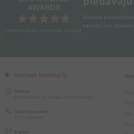
piedāvāj
AWARDS
Aicinām pievienotie
saņemt visu jaunāko 
Iecienītākais interneta veikals
Iep
Adrese
Pie
Dzirnieku iela 26, Mārupe, LV-2167, Latvija
Apm
Telefona numurs
Jaut
+371 67840809
Dāv
E-pasts