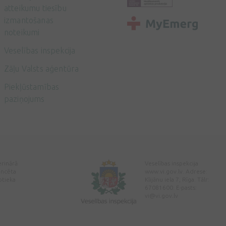
atteikumu tiesību
izmantošanas
noteikumi
Veselības inspekcija
Zāļu Valsts aģentūra
Piekļūstamības
paziņojums
erinārā
Veselības inspekcija
encēta
www.vi.gov.lv. Adrese:
ptieka
Klijānu iela 7, Rīga. Tālr:
67081600. E-pasts:
vi@vi.gov.lv