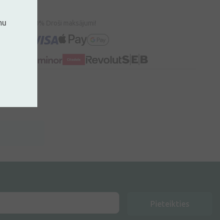
mu
100% Droši maksājumi!
Pieteikties