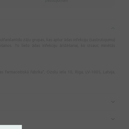
pasūtījumam
ulfanilamīdu zāļu grupas, kas aptur ādas infekciju (sastrutojumu)
rošanos. To lieto ādas infekciju ārstēšanai, ko izsauc minētās
 farmaceitiskā fabrika", Ozolu iela 10, Rīga, LV-1005, Latvija,