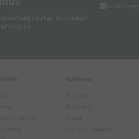
umus
Es piekrītu
priv
s mūsu draugu pulkam un pirmajam
informāciju!
irkšanās
Uzņēmums
gāde
Par mums
aksa
Mūsu raksti
ājumi un atbildes
Licence
anu kartes
Kontakti un aptiekas