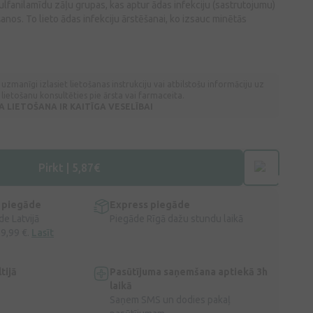
ulfanilamīdu zāļu grupas, kas aptur ādas infekciju (sastrutojumu)
šanos. To lieto ādas infekciju ārstēšanai, ko izsauc minētās
 uzmanīgi izlasiet lietošanas instrukciju vai atbilstošu informāciju uz
lietošanu konsultēties pie ārsta vai farmaceita.
LIETOŠANA IR KAITĪGA VESELĪBAI
Pirkt | 5,87€
 piegāde
Express piegāde
e Latvijā
Piegāde Rīgā dažu stundu laikā
 9,99 €.
Lasīt
tijā
Pasūtījuma saņemšana aptiekā 3h
laikā
Saņem SMS un dodies pakaļ