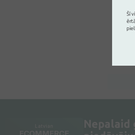
Šī 
ērt
pie
Nepalaid
Latvian
ECOMMERCE