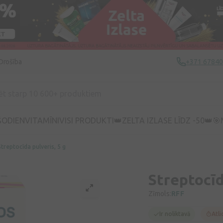
Drošība
+371 6784
ŠODIEN
VITAMĪNI
VISI PRODUKTI
👑ZELTA IZLASE LĪDZ -50👑
🎯
Streptocīda pulveris, 5 g
Streptocīd
Zīmols:
RFF
Ir noliktavā
Atli