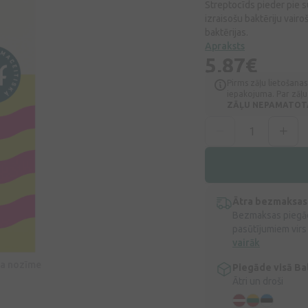
Streptocīds pieder pie s
izraisošu baktēriju vairo
baktērijas.
Apraksts
5,87€
Pirms zāļu lietošanas
iepakojuma. Par zāļu 
ZĀĻU NEPAMATOTA 
Ātra bezmaksas
Bezmaksas piegād
pasūtījumiem virs
vairāk
īva nozīme
Piegāde visā Bal
Ātri un droši