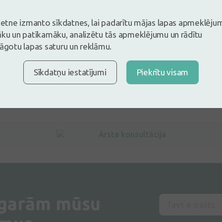
vietne izmanto sīkdatnes, lai padarītu mājas lapas apmeklēju
āku un patīkamāku, analizētu tās apmeklējumu un rādītu
lāgotu lapas saturu un reklāmu.
Sīkdatņu iestatījumi
Piekrītu visam
Ārsta konsultācija
 garām mūsu