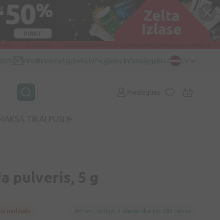
0809
info@internetaptieka.lv
Piegādes informācija
BUJ
LV
Pieslēgties
MAKSĀ TIKAI PUSI🎯
a pulveris, 5 g
cis nedaudz
Preci pēdējās
3 dienās
skatījās
283 reizes