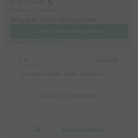
5
Balstoties uz 1 atsauksmēm
Ielogojies un atstāj atsauksmi
Atstāj atsauksmi ielogojoties
Nav konts?
Izveidot kontu
E M
23.03.2025
Ļoti augsta kvalītāte, paldies rāžotajiem!
Rāda 1 no
1
produktiem
Ārsta konsultācija