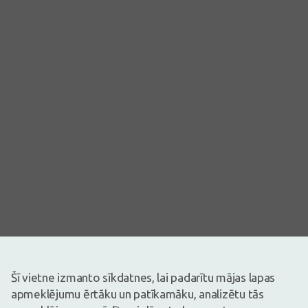
Attēlam ir ilustratīva nozīme
Šī vietne izmanto sīkdatnes, lai padarītu mājas lapas
2,69€
apmeklējumu ērtāku un patīkamāku, analizētu tās