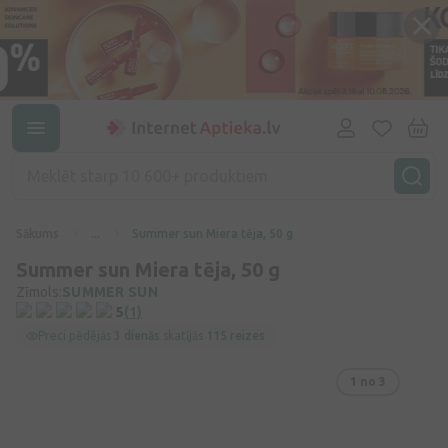
Sākums
...
Summer sun Miera tēja, 50 g
Summer sun Miera tēja, 50 g
Zīmols:
SUMMER SUN
5
(1)
Preci pēdējās
3 dienās
skatījās
115 reizes
1
no 3