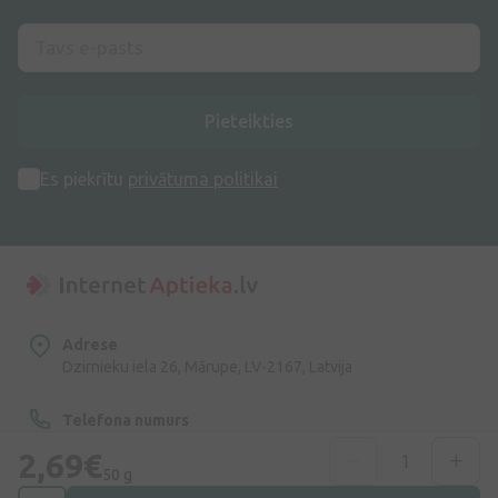
Pieteikties
Es piekrītu
privātuma politikai
Adrese
Dzirnieku iela 26, Mārupe, LV-2167, Latvija
Telefona numurs
+371 67840809
2,69€
50 g
E-pasts