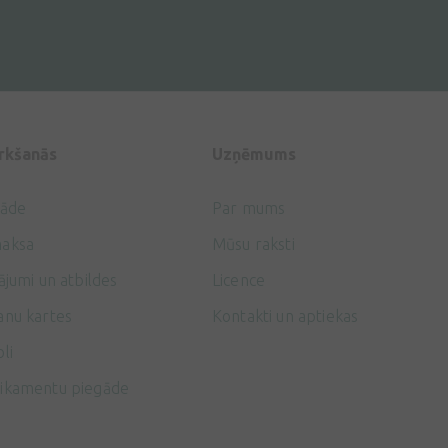
irkšanās
Uzņēmums
gāde
Par mums
aksa
Mūsu raksti
ājumi un atbildes
Licence
anu kartes
Kontakti un aptiekas
li
ikamentu piegāde