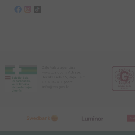
Zāļu Valsts aģentūra
www.zva.gov.lv Adrese:
Jersikas iela 15, Rīga. Tālr:
67078424. E-pasts:
info@zva.gov.lv