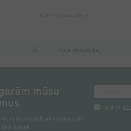
Rāda 0 no
0
produktiem
Ārsta konsultācija
 garām mūsu
umus
Es piekrītu
priv
s mūsu draugu pulkam un pirmajam
informāciju!