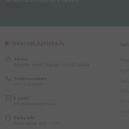
Iecienītākais interneta veikals
Iep
Adrese
Pie
Dzirnieku iela 26, Mārupe, LV-2167, Latvija
Apm
Telefona numurs
Jaut
+371 67840809
Dāv
E-pasts
Zīmo
info@internetaptieka.lv
Med
Darba laiks
Darba dienās: 8:30 – 17:00