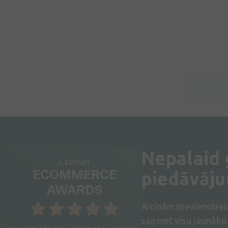
Nepalaid
Latvian
ECOMMERCE
piedāvāj
AWARDS
Aicinām pievienotie
saņemt visu jaunāko 