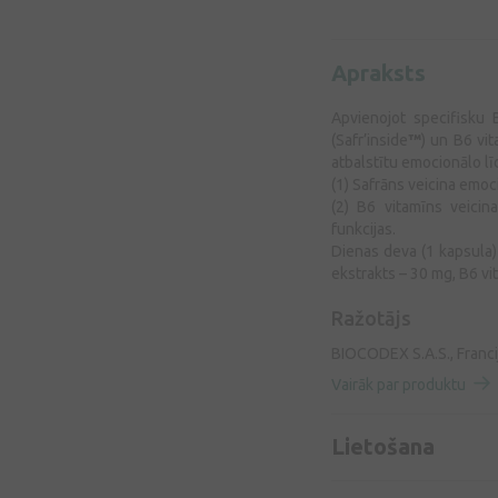
Apraksts
Apvienojot specifisku
(Safr’inside
™
) un B6 vi
atbalstītu emocionālo l
(1)
Safrāns
veicina emoci
(2) B6 vitamīns
veicin
funkcijas.
Dienas deva (1 kapsula)
ekstrakts – 30 mg, B6 v
Ražotājs
BIOCODEX S.A.S., Franci
Vairāk par produktu
Lietošana