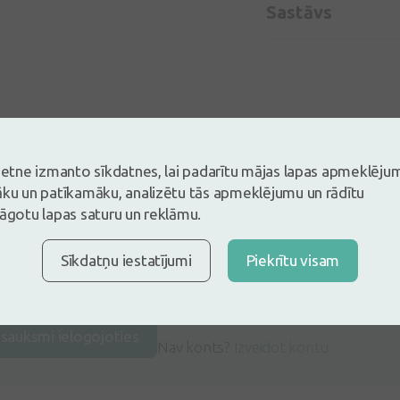
Sastāvs
vietne izmanto sīkdatnes, lai padarītu mājas lapas apmeklēju
āku un patīkamāku, analizētu tās apmeklējumu un rādītu
lāgotu lapas saturu un reklāmu.
Sīkdatņu iestatījumi
Piekrītu visam
s un esi pirmais, kas atstāj atsauksmi
tsauksmi ielogojoties
Nav konts?
Izveidot kontu