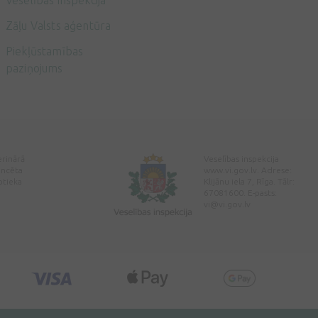
Veselības inspekcija
Zāļu Valsts aģentūra
Piekļūstamības
paziņojums
erinārā
Veselības inspekcija
encēta
www.vi.gov.lv. Adrese:
ptieka
Klijānu iela 7, Rīga. Tālr:
67081600. E-pasts:
vi@vi.gov.lv