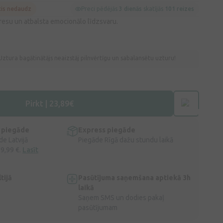
cis nedaudz
Preci pēdējās
3 dienās
skatījās
101 reizes
tresu un atbalsta emocionālo līdzsvaru.
Uztura bagātinātājs neaizstāj pilnvērtīgu un sabalansētu uzturu!
Pirkt | 23,89€
 piegāde
Express piegāde
e Latvijā
Piegāde Rīgā dažu stundu laikā
 9,99 €.
Lasīt
tijā
Pasūtījuma saņemšana aptiekā 3h
laikā
Saņem SMS un dodies pakaļ
pasūtījumam