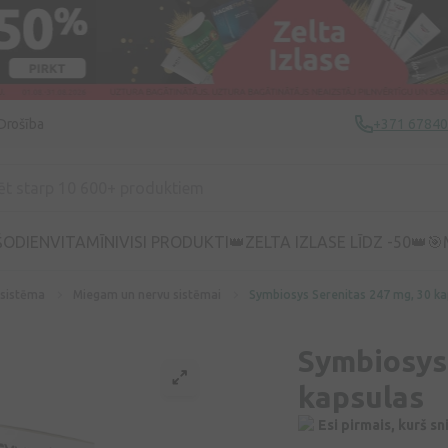
Drošība
+371 6784
ŠODIEN
VITAMĪNI
VISI PRODUKTI
👑ZELTA IZLASE LĪDZ -50👑
🎯
 sistēma
Miegam un nervu sistēmai
Symbiosys Serenitas 247 mg, 30 ka
Symbiosys
kapsulas
Esi pirmais, kurš s