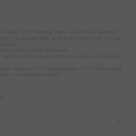
(1)
 B. longum 1714™
baktēriju celmu, īpašu safrāna ekstraktu
(2)
tamīnu
, ir īpaši izstrādāts, lai stiprinātu noturību pret stresu un
(1, 2)
īdzsvaru
.
onālu līdzsvaru, palīdz atslābināties.
a normālu nervu sistēmas darbību un normālas psiholoģiskās
9
 satur:
B.longum
1714™ celma baktērijas - 1 x 10
KKV*, safrāna
itamīns - 1,4 mg (100% no NRV**).
ja