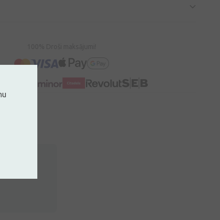
100% Droši maksājumi!
mu