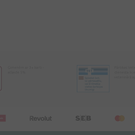
Ģimenēm ar 3+ karti -
Pārtikas Vet
atlaide 5%
dienesta lic
veterinārā a