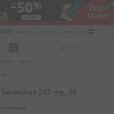
0809
info@internetaptieka.lv
Piegādes informācija
BUJ
LV
Pieslēgties
MAKSĀ TIKAI PUSI🎯
psulas
 Serenitas 247 mg, 30
niedz vērtējumu