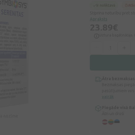
Ir noliktavā
Atli
Stiprina noturību pret s
Apraksts
23,89€
Uztura bagātinātājs. 
Ātra bezmaksas
Bezmaksas piegād
pasūtījumiem virs
vairāk
Piegāde visā Bal
Ātri un droši
īva nozīme