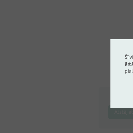
Šī 
ērt
pie
Ielogojie
Atstāj a