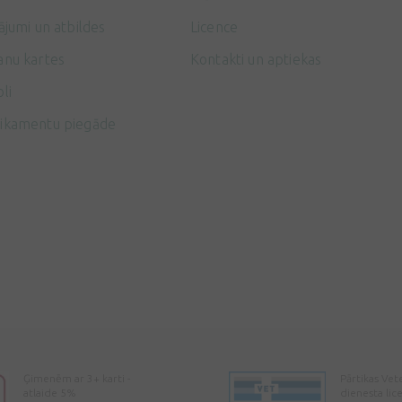
ājumi un atbildes
Licence
anu kartes
Kontakti un aptiekas
li
ikamentu piegāde
Ģimenēm ar 3+ karti -
Pārtikas Vet
atlaide 5%
dienesta lic