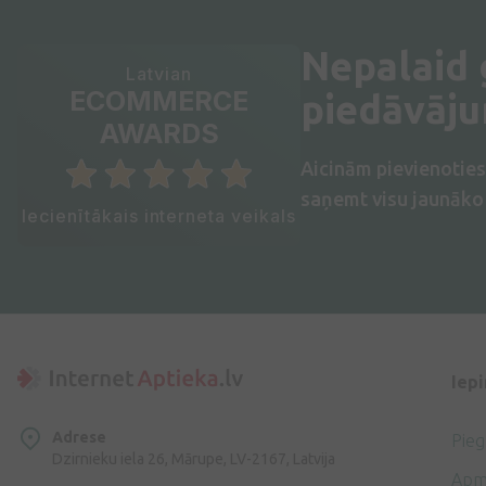
Nepalaid
Latvian
ECOMMERCE
piedāvāj
AWARDS
Aicinām pievienotie
saņemt visu jaunāko 
Iecienītākais interneta veikals
Iep
Adrese
Pie
Dzirnieku iela 26, Mārupe, LV-2167, Latvija
Apm