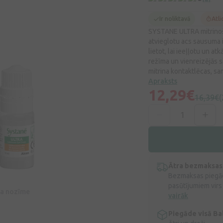
Ir noliktavā
Atli
SYSTANE ULTRA mitrinošie
atvieglotu acs sausuma i
lietot, lai ieeļļotu un a
režīma un vienreizējās si
mitrina kontaktlēcas, sa
Apraksts
12,29€
16,39€
(
Ātra bezmaksas
Bezmaksas piegād
pasūtījumiem virs
īva nozīme
vairāk
Piegāde visā Bal