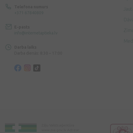
Telefona numurs
Jaut
+371 67840809
Dāv
E-pasts
Zīmo
info@internetaptieka.lv
Med
Darba laiks
Darba dienās: 8:30 – 17:00
Zāļu Valsts aģentūra
www.zva.gov.lv Adrese: