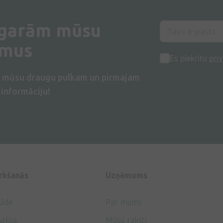
 garām mūsu
umus
Es piekrītu
priv
s mūsu draugu pulkam un pirmajam
informāciju!
irkšanās
Uzņēmums
gāde
Par mums
aksa
Mūsu raksti