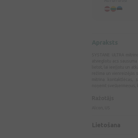
Ātri un droši
Apraksts
SYSTANE ULTRA mitrinoši
atvieglotu acs sausuma 
lietot, lai ieeļļotu un a
režīma un vienreizējās s
mitrina kontaktlēcas, 
noņemt svešķermeņus, kas
Ražotājs
Alcon, US
Lietošana