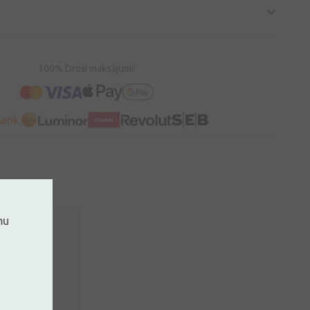
100% Droši maksājumi!
mu