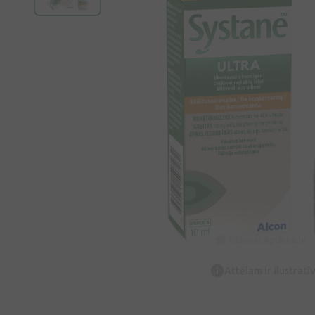
Attēlam ir ilustrat