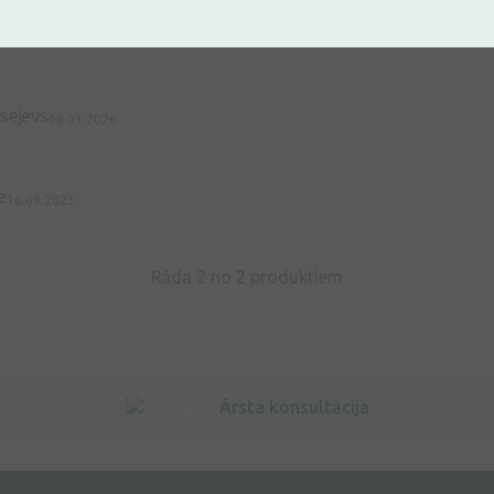
sejevs
08.03.2026
e
16.09.2023
Rāda 2 no
2
produktiem
Ārsta konsultācija