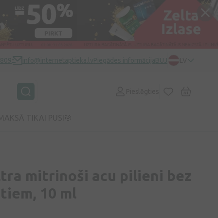
0809
info@internetaptieka.lv
Piegādes informācija
BUJ
LV
Pieslēgties
MAKSĀ TIKAI PUSI🎯
tra mitrinoši acu pilieni bez
tiem, 10 ml