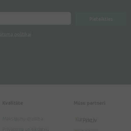
Pieteikties
ātuma politikai
Kvalitāte
Mūsu partneri
Maksājumu drošība
Privātuma un sīkdatņu