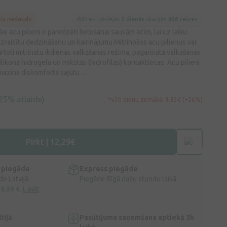
cis nedaudz
Preci pēdējās
3 dienās
skatījās
406 reizes
 acu pilieni ir paredzēti lietošanai sausām acīm, lai uz laiku
zraisītu dedzināšanu un kairinājumu.Mitrinošos acu pilienus var
tkārtoti mitrinātu ikdienas valkāšanas režīma, pagarinātā valkāšanas
likona hidrogela un mīkstās (hidrofilās) kontaktlēcas. Acu pilieni
mazina diskomforta sajūtu ...
25% atlaide)
30 dienu zemākā: 9,83€ (+26%)
Pirkt | 12,29€
 piegāde
Express piegāde
e Latvijā
Piegāde Rīgā dažu stundu laikā
 9,99 €.
Lasīt
tijā
Pasūtījuma saņemšana aptiekā 3h