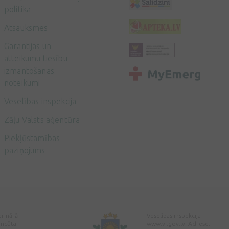
politika
Atsauksmes
Garantijas un
atteikumu tiesību
izmantošanas
noteikumi
Veselības inspekcija
Zāļu Valsts aģentūra
Piekļūstamības
paziņojums
erinārā
Veselības inspekcija
encēta
www.vi.gov.lv. Adrese: