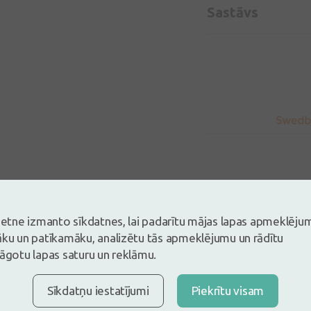
Sastāvs
vietne izmanto sīkdatnes, lai padarītu mājas lapas apmeklēju
5
āku un patīkamāku, analizētu tās apmeklējumu un rādītu
Balstoties uz 2 atsauksmēm
lāgotu lapas saturu un reklāmu.
es un atstāj atsauksmi
Sīkdatņu iestatījumi
Piekrītu visam
tsauksmi ielogojoties
Nav konts?
Izveidot kontu