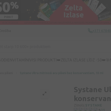
Drošība
+371 6784
ŠODIEN
VITAMĪNI
VISI PRODUKTI
👑ZELTA IZLASE LĪDZ -50👑
🎯
Acu pilieni
Systane Ultra mitrinoši acu pilieni bez konservantiem, 10 ml
Systane Ul
konservan
Zīmols:
SYSTANE
5
(2)