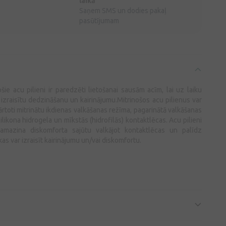
laikā
Saņem SMS un dodies pakaļ
pasūtījumam
e acu pilieni ir paredzēti lietošanai sausām acīm, lai uz laiku
izraisītu dedzināšanu un kairinājumu.Mitrinošos acu pilienus var
tkārtoti mitrinātu ikdienas valkāšanas režīma, pagarinātā valkāšanas
ilikona hidrogela un mīkstās (hidrofilās) kontaktlēcas. Acu pilieni
samazina diskomforta sajūtu valkājot kontaktlēcas un palīdz
 var izraisīt kairinājumu un/vai diskomfortu.