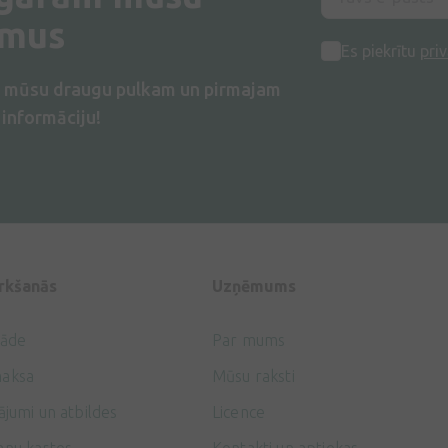
umus
Es piekrītu
priv
s mūsu draugu pulkam un pirmajam
informāciju!
irkšanās
Uzņēmums
gāde
Par mums
aksa
Mūsu raksti
ājumi un atbildes
Licence