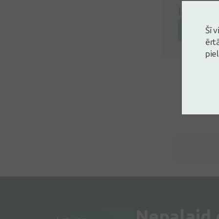
Ielogojie
Atstāj a
Šī 
ērt
pie
Nepalaid