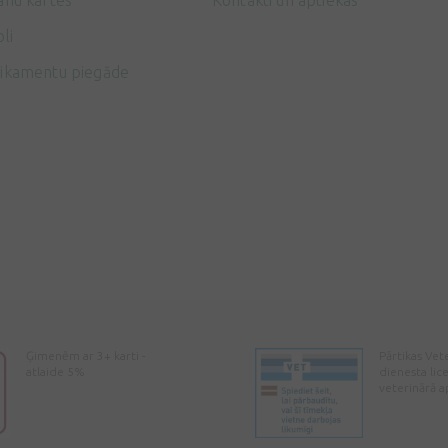
anu kartes
Kontakti un aptiekas
li
ikamentu piegāde
Ģimenēm ar 3+ karti -
Pārtikas Vet
atlaide 5%
dienesta lic
veterinārā a