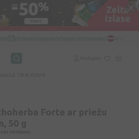
0809
info@internetaptieka.lv
Piegādes informācija
BUJ
LV
Pieslēgties
MAKSĀ TIKAI PUSI🎯
hoherba Forte ar priežu
, 50 g
niedz vērtējumu