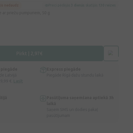
cis nedaudz
Preci pēdējās
3 dienās
skatījās
130 reizes
 ar priežu pumpuriem, 50 g
Pirkt | 2,97€
 piegāde
Express piegāde
e Latvijā
Piegāde Rīgā dažu stundu laikā
 9,99 €.
Lasīt
tijā
Pasūtījuma saņemšana aptiekā 3h
laikā
Saņem SMS un dodies pakaļ
pasūtījumam