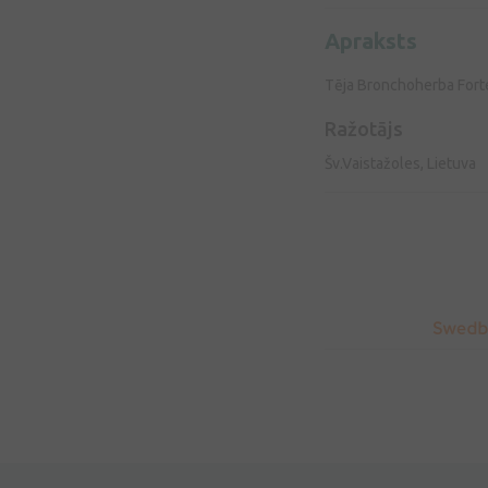
Apraksts
Tēja Bronchoherba Forte
Ražotājs
Šv.Vaistažoles, Lietuva