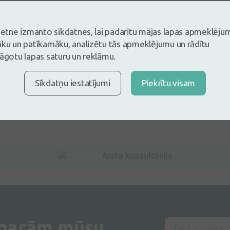
s un esi pirmais, kas atstāj atsauksmi
tsauksmi ielogojoties
vietne izmanto sīkdatnes, lai padarītu mājas lapas apmeklēju
Nav konts?
Izveidot kontu
āku un patīkamāku, analizētu tās apmeklējumu un rādītu
lāgotu lapas saturu un reklāmu.
Sīkdatņu iestatījumi
Piekrītu visam
Rāda 0 no
0
produktiem
Ārsta konsultācija
 garām mūsu