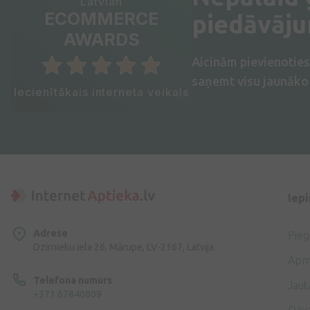
Latvian
ECOMMERCE
piedāvāj
AWARDS
Aicinām pievienotie
saņemt visu jaunāko 
Iecienītākais interneta veikals
Iep
Adrese
Pie
Dzirnieku iela 26, Mārupe, LV-2167, Latvija
Apm
Telefona numurs
Jaut
+371 67840809