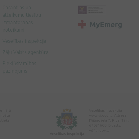
Garantijas un
atteikumu tiesību
izmantošanas
noteikumi
Veselības inspekcija
Zāļu Valsts aģentūra
Piekļūstamības
paziņojums
erinārā
Veselības inspekcija
encēta
www.vi.gov.lv. Adrese:
ptieka
Klijānu iela 7, Rīga. Tālr:
67081600. E-pasts:
vi@vi.gov.lv