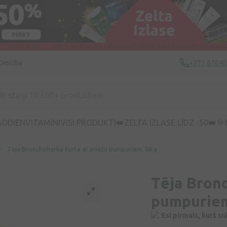
Drošība
+371 6784
ŠODIEN
VITAMĪNI
VISI PRODUKTI
👑ZELTA IZLASE LĪDZ -50👑
🎯
Tēja Bronchoherba Forte ar priežu pumpuriem, 50 g
Tēja Bronc
pumpuriem
Esi pirmais, kurš s