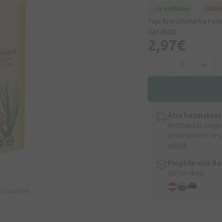
Ir noliktavā
Atli
Tēja Bronchoherba Forte
Apraksts
2,97€
Ātra bezmaksas
Bezmaksas piegād
pasūtījumiem virs
vairāk
Piegāde visā Bal
Ātri un droši
īva nozīme