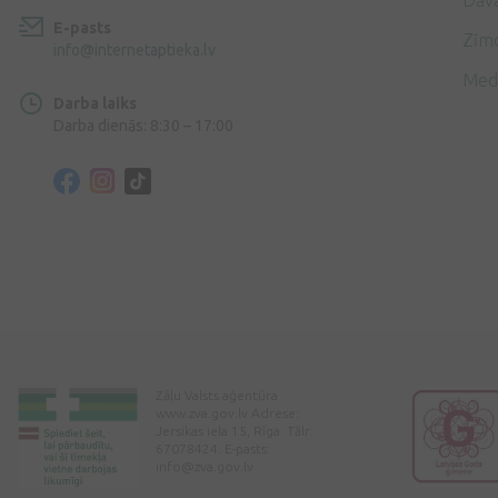
Dāv
E-pasts
Zīmo
info@internetaptieka.lv
Med
Darba laiks
Darba dienās: 8:30 – 17:00
Zāļu Valsts aģentūra
www.zva.gov.lv Adrese:
Jersikas iela 15, Rīga. Tālr:
67078424. E-pasts:
info@zva.gov.lv