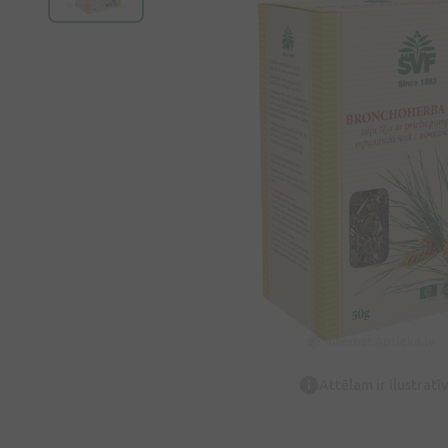
Attēlam ir ilustrat