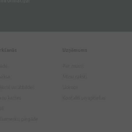
informāciju!
irkšanās
Uzņēmums
gāde
Par mums
aksa
Mūsu raksti
ājumi un atbildes
Licence
anu kartes
Kontakti un aptiekas
li
ikamentu piegāde