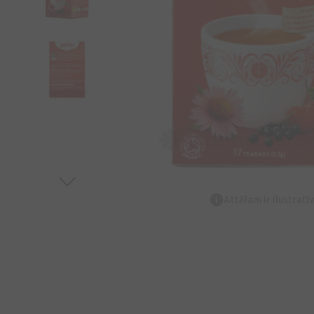
Attēlam ir ilustrat