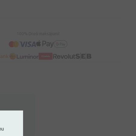
100% Droši maksājumi!
mu