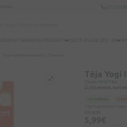
Drošība
+371 6784
ŠODIEN
VITAMĪNI
VISI PRODUKTI
👑ZELTA IZLASE LĪDZ -50👑
🎯
Tēja Yogi Immune Support, 17 paciņas
Tēja Yogi
Zīmols:
YOGI TEA
Esi pirmais, kurš s
Ir noliktavā
Atli
Tēja Yogi Immune Suppor
Apraksts
5,99€