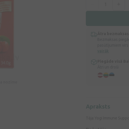
Ātra bezmaksas
Bezmaksas piegād
pasūtījumiem virs
vairāk
Piegāde visā Bal
Ātri un droši
īva nozīme
Apraksts
Tēja Yogi Immune Suppor