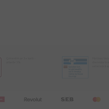
Ģimenēm ar 3+ karti -
Pārtikas Vet
atlaide 5%
dienesta lic
veterinārā a