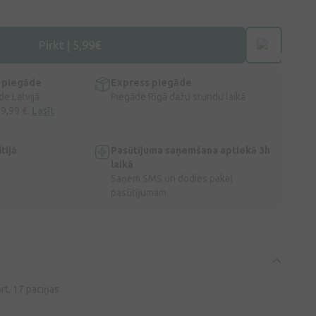
Pirkt | 5,99€
 piegāde
Express piegāde
e Latvijā
Piegāde Rīgā dažu stundu laikā
 9,99 €.
Lasīt
tijā
Pasūtījuma saņemšana aptiekā 3h
laikā
Saņem SMS un dodies pakaļ
pasūtījumam
t, 17 paciņas