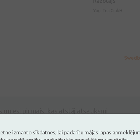
Ražotājs
Yogi Tea GmbH
s un esi pirmais, kas atstāj atsauksmi
tsauksmi ielogojoties
Nav konts?
Izveidot kontu
vietne izmanto sīkdatnes, lai padarītu mājas lapas apmeklēju
āku un patīkamāku, analizētu tās apmeklējumu un rādītu