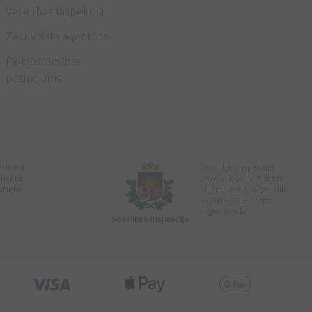
Veselības inspekcija
Zāļu Valsts aģentūra
Piekļūstamības
paziņojums
erinārā
Veselības inspekcija
encēta
www.vi.gov.lv. Adrese:
ptieka
Klijānu iela 7, Rīga. Tālr:
67081600. E-pasts:
vi@vi.gov.lv