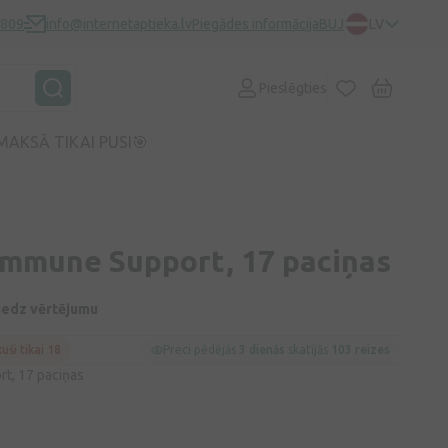
0809
info@internetaptieka.lv
Piegādes informācija
BUJ
LV
Pieslēgties
MAKSĀ TIKAI PUSI🎯
 Immune Support, 17 paciņas
niedz vērtējumu
kuši tikai 18
Preci pēdējās
3 dienās
skatījās
103 reizes
t, 17 paciņas