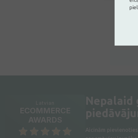
pie
Nepalaid
Latvian
ECOMMERCE
piedāvāj
AWARDS
Aicinām pievienotie