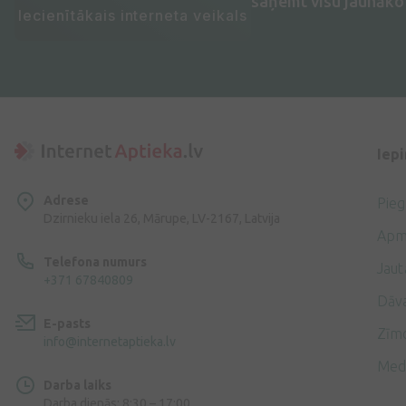
saņemt visu jaunāko 
Iecienītākais interneta veikals
Iep
Adrese
Pie
Dzirnieku iela 26, Mārupe, LV-2167, Latvija
Apm
Telefona numurs
Jaut
+371 67840809
Dāv
E-pasts
Zīmo
info@internetaptieka.lv
Med
Darba laiks
Darba dienās: 8:30 – 17:00