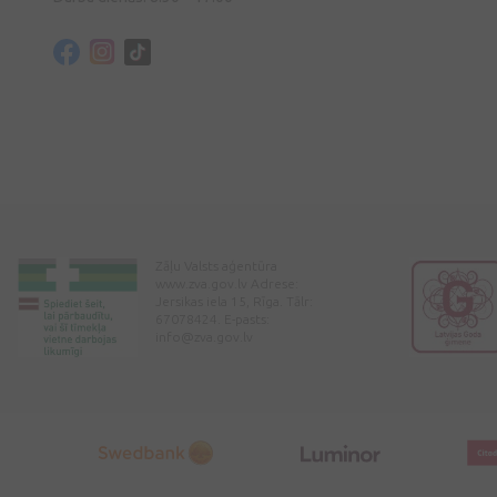
Zāļu Valsts aģentūra
www.zva.gov.lv Adrese:
Jersikas iela 15, Rīga. Tālr:
67078424. E-pasts:
info@zva.gov.lv