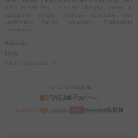
droši piefiksēt, pielāgojot izstrādājumu auguma aprisēm.
TENA ProSkin Flex ir pieejamas dažādos izmēros un
uzsūkšanas pakāpēs. Trīskārša aizsardzība ādas
saudzēšanai FeelDry Advanced™. Ergonomiska
nomainīšana.
Ražotājs
Essity
Vairāk par produktu
100% Droši maksājumi!