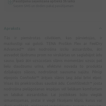
Pasūtījuma saņemšana aptiekā 3h laikā
Saņem SMS un dodies pakaļ pasūtījumam
Apraksts
Tās ir piemērotas cilvēkiem, kas pārvietojas, ir
mazkustīgi vai guloši. TENA ProSkin Flex ar FeelDry
Advanced™ slāni nodrošina izcilu aizsardzību, ātri
aizvadot šķidrumu prom no virskārtas un saglabājot ādu
sausu. Īpaši ātri uzsūcošais slānis momentāni uzsūc pat
lielu daudzumu urīna, efektvīvi novada to produkta
dzīļakajos slāņos, nodrošinot sausuma sajūtu. Pilnīgi
elpojošs ConfioAir™ ārējais slānis ļauj ādai brīvi elpot.
Visas šīs priekšrocības saudzē ādu. ComfiStretch™ josta
nodrošina pielāgošanas iespējas vēl lielākam komfortam
un labākai aizsardzībai. Lai jostbikses būtu vieglāk
izmantojamas, jostai ir viegli fiksējami klipši, kurus var