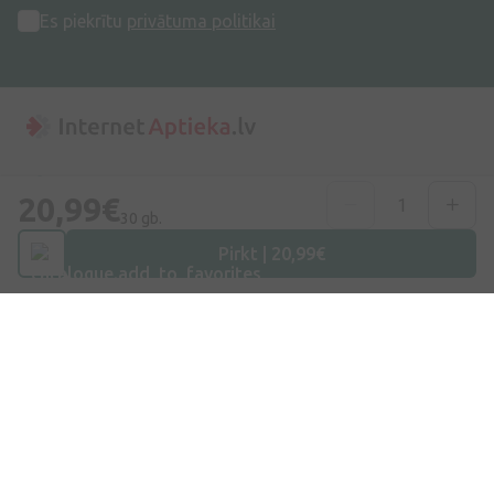
Es piekrītu
privātuma politikai
Adrese
20,99€
Dzirnieku iela 26, Mārupe, LV-2167, Latvija
30 gb.
Pirkt | 20,99€
Telefona numurs
+371 67840809
E-pasts
info@internetaptieka.lv
Darba laiks
Darba dienās: 8:30 – 17:00