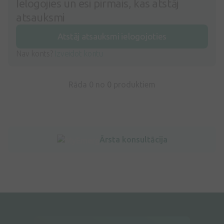
Ielogojies un esi pirmais, kas atstāj
atsauksmi
Atstāj atsauksmi ielogojoties
Nav konts?
Izveidot kontu
Rāda 0 no
0
produktiem
Ārsta konsultācija