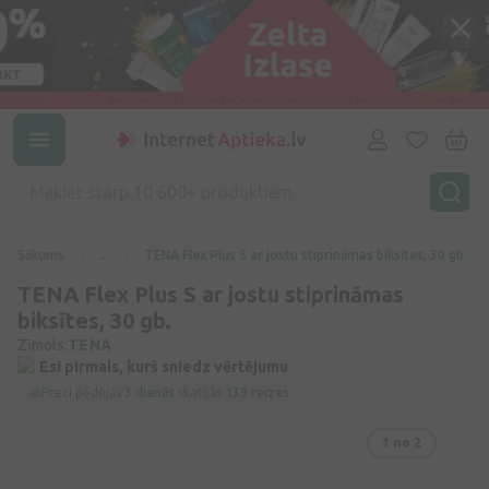
Sākums
...
TENA Flex Plus S ar jostu stiprināmas biksītes, 30 gb.
TENA Flex Plus S ar jostu stiprināmas
biksītes, 30 gb.
Zīmols:
TENA
Esi pirmais, kurš sniedz vērtējumu
Preci pēdējās
3 dienās
skatījās
139 reizes
1
no 2