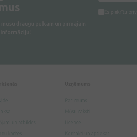
umus
Es piekrītu
priv
s mūsu draugu pulkam un pirmajam
informāciju!
irkšanās
Uzņēmums
gāde
Par mums
aksa
Mūsu raksti
ājumi un atbildes
Licence
anu kartes
Kontakti un aptiekas