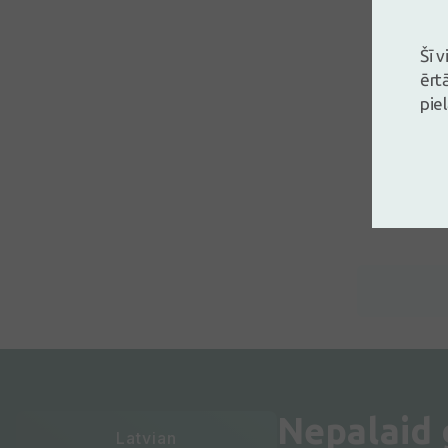
Šī 
ērt
pie
Nepalaid
Latvian