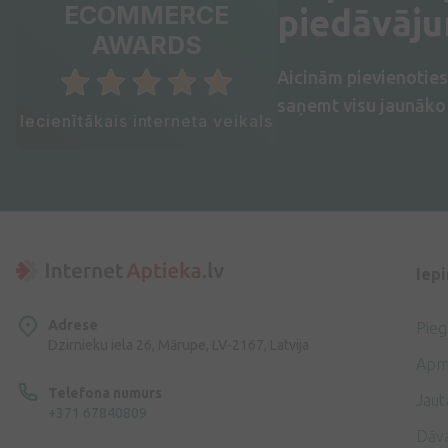
ECOMMERCE
piedāvāj
AWARDS
Aicinām pievienotie
saņemt visu jaunāko 
Iecienītākais interneta veikals
Iep
Adrese
Pie
Dzirnieku iela 26, Mārupe, LV-2167, Latvija
Apm
Telefona numurs
Jaut
+371 67840809
Dāv