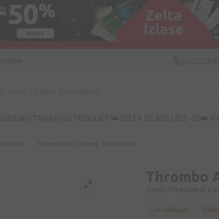
Drošība
+371 6784
ŠODIEN
VITAMĪNI
VISI PRODUKTI
👑ZELTA IZLASE LĪDZ -50👑
🎯
labošanai
Thrombo ASS 100 mg, 100 tabletes
Thrombo A
Zīmols:
THROMBO AS
Ir noliktavā
Atli