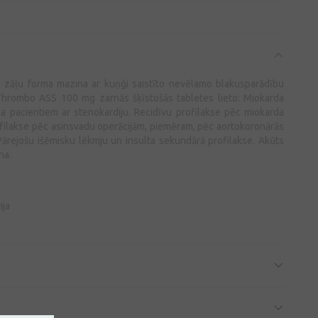
u zāļu forma mazina ar kuņģi saistīto nevēlamo blakusparādību
hrombo ASS 100 mg zarnās šķīstošās tabletes lieto: Miokarda
na pacientiem ar stenokardiju. Recidīvu profilakse pēc miokarda
filakse pēc asinsvadu operācijām, piemēram, pēc aortokoronārās
Pārejošu išēmisku lēkmju un insulta sekundārā profilakse. Akūts
na.
ija