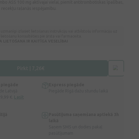
ombo ASS 100 mg aktīvajai vielai, piemīt antitrombotiskas īpašības,
s recekļu rašanās iespējamību.
 uzmanīgi izlasiet lietošanas instrukciju vai atbilstošu informāciju uz
lietošanu konsultēties pie ārsta vai farmaceita.
LIETOŠANA IR KAITĪGA VESELĪBAI
Pirkt | 7,26€
 piegāde
Express piegāde
e Latvijā
Piegāde Rīgā dažu stundu laikā
 9,99 €.
Lasīt
tijā
Pasūtījuma saņemšana aptiekā 3h
laikā
Saņem SMS un dodies pakaļ
pasūtījumam