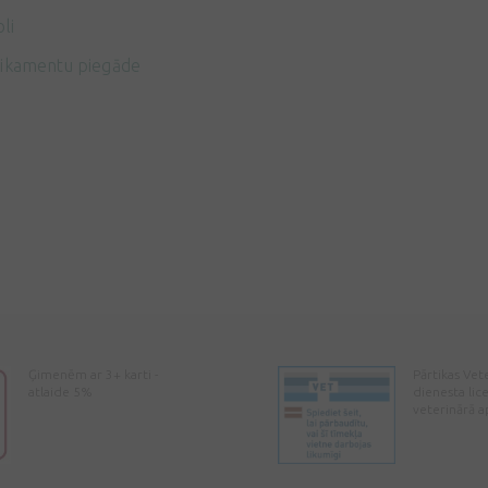
li
ikamentu piegāde
Ģimenēm ar 3+ karti -
Pārtikas Vet
atlaide 5%
dienesta lic
veterinārā a