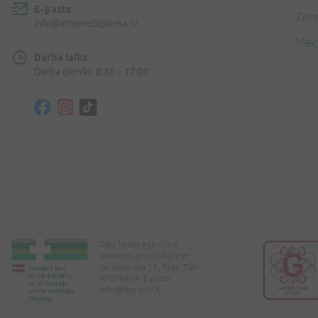
E-pasts
Zīmo
info@internetaptieka.lv
Med
Darba laiks
Darba dienās: 8:30 – 17:00
Zāļu Valsts aģentūra
www.zva.gov.lv Adrese:
Jersikas iela 15, Rīga. Tālr:
67078424. E-pasts:
info@zva.gov.lv