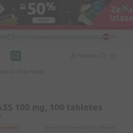
0809
info@internetaptieka.lv
Piegādes informācija
BUJ
LV
Pieslēgties
MAKSĀ TIKAI PUSI🎯
SS 100 mg, 100 tabletes
S
cis nedaudz
Preci pēdējās
3 dienās
skatījās
174 reizes