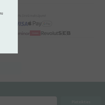
mu
100% Droši maksājumi!
Pieteikties