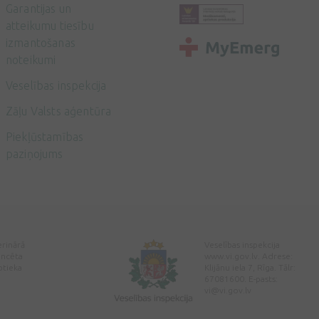
Garantijas un
atteikumu tiesību
izmantošanas
noteikumi
Veselības inspekcija
Zāļu Valsts aģentūra
Piekļūstamības
paziņojums
erinārā
Veselības inspekcija
encēta
www.vi.gov.lv. Adrese:
ptieka
Klijānu iela 7, Rīga. Tālr:
67081600. E-pasts:
vi@vi.gov.lv