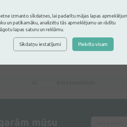
vietne izmanto sīkdatnes, lai padarītu mājas lapas apmeklēju
āku un patīkamāku, analizētu tās apmeklējumu un rādītu
lāgotu lapas saturu un reklāmu.
Sīkdatņu iestatījumi
Piekrītu visam
Ārsta konsultācija
 garām mūsu