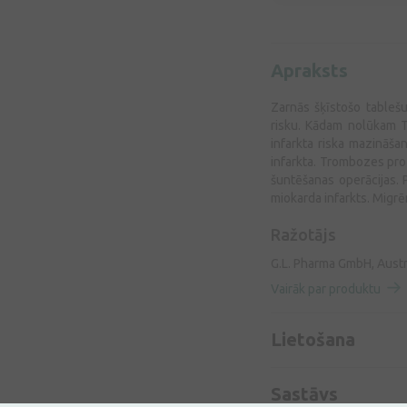
Apraksts
Zarnās šķīstošo tableš
risku. Kādam nolūkam T
infarkta riska mazināša
infarkta. Trombozes pro
šuntēšanas operācijas. 
miokarda infarkts. Migrē
Ražotājs
G.L. Pharma GmbH, Austr
Vairāk par produktu
Lietošana
Sastāvs