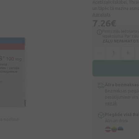
Acetilsalicilskābei, Thr
un tāpēc tā mazina asin
Apraksts
7,26€
Pirms zāļu lietošanas
iepakojuma. Par zāļu 
ZĀĻU NEPAMATOTA 
Ātra bezmaksas
Bezmaksas piegād
pasūtījumiem virs
vairāk
Piegāde visā Bal
īva nozīme
Ātri un droši