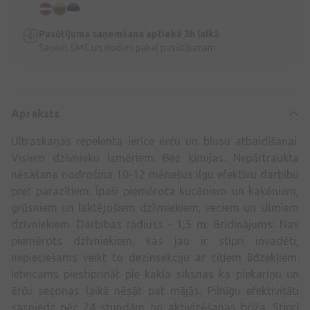
Pasūtījuma saņemšana aptiekā 3h laikā
Saņem SMS un dodies pakaļ pasūtījumam
Apraksts
Ultraskaņas repelenta ierīce ērču un blusu atbaidīšanai.
Visiem dzīvnieku izmēriem. Bez ķīmijas. Nepārtraukta
nēsāšana nodrošina 10-12 mēnešus ilgu efektīvu darbību
pret parazītiem. Īpaši piemērota kucēniem un kaķēniem,
grūsniem un laktējošiem dzīvniekiem, veciem un slimiem
dzīvniekiem. Darbības rādiuss - 1,5 m. Brīdinājums: Nav
piemērots dzīvniekiem, kas jau ir stipri invadēti,
nepieciešams veikt to dezinsekciju ar citiem līdzekļiem.
Ieteicams piestiprināt pie kakla siksnas ka piekariņu un
ērču sezonas laikā nēsāt pat mājās. Pilnīgu efektivitāti
sasniedz pēc 24 stundām no aktivizēšanas brīža. Stipri