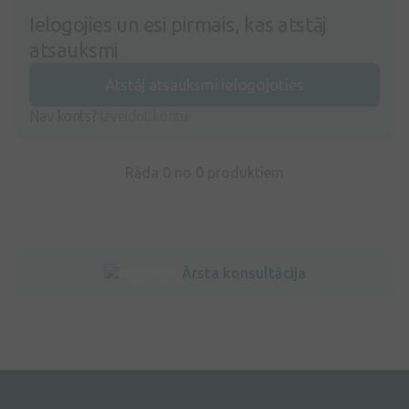
Ielogojies un esi pirmais, kas atstāj
atsauksmi
Atstāj atsauksmi ielogojoties
Nav konts?
Izveidot kontu
Rāda 0 no
0
produktiem
Ārsta konsultācija