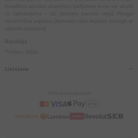
invadētos apvidos atsevišķos gadījumos ērces var atrast
uz apmatojuma – tās jānoņem parastā veidā. Pilnīgai
aizsardzībai papildus jāizmanto citas iespējas (mazgāt ar
speciālo šampūnu)
Ražotājs
Tickless, Itālija
Lietošana
100% Droši maksājumi!