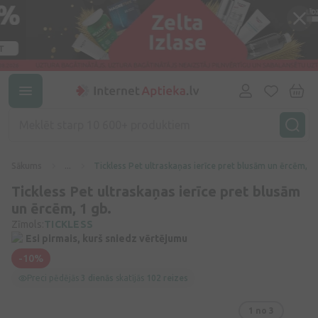
Sākums
...
Tickless Pet ultraskaņas ierīce pret blusām un ērcēm, 1 
Tickless Pet ultraskaņas ierīce pret blusām
un ērcēm, 1 gb.
Zīmols:
TICKLESS
Esi pirmais, kurš sniedz vērtējumu
-10%
Preci pēdējās
3 dienās
skatījās
102 reizes
1
no 3