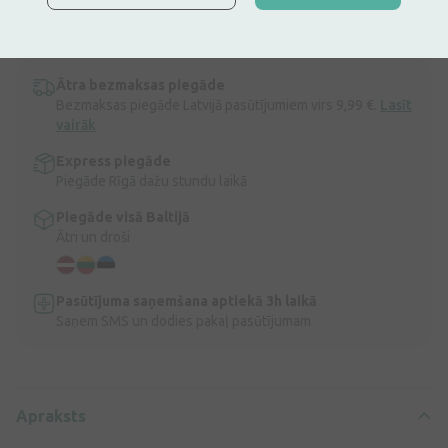
Ir noliktavā
Atlicis nedaudz
Titania Matu suka ar gumijas rokturi, 9 rindas.
Apraksts
Ātra bezmaksas piegāde
Bezmaksas piegāde Latvijā pasūtījumiem virs 9,99 €.
Lasīt
vairāk
Express piegāde
Piegāde Rīgā dažu stundu laikā
Piegāde visā Baltijā
Ātri un droši
Pasūtījuma saņemšana aptiekā 3h laikā
Saņem SMS un dodies pakaļ pasūtījumam
Apraksts