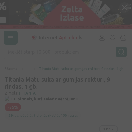
Sākums
...
Titania Matu suka ar gumijas rokturi, 9 rindas, 1 gb.
Titania Matu suka ar gumijas rokturi, 9
rindas, 1 gb.
Zīmols:
TITANIA
Esi pirmais, kurš sniedz vērtējumu
-25%
Preci pēdējās
3 dienās
skatījās
106 reizes
1
no 2