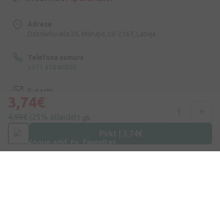
Adrese
Dzirnieku iela 26, Mārupe, LV-2167, Latvija
Telefona numurs
+371 67840809
E-pasts
3,74€
info@internetaptieka.lv
4,99€
(25% atlaide)
1 gb.
Darba laiks
Pirkt | 3,74€
Darba dienās: 8:30 – 17:00
Iepirkšanās