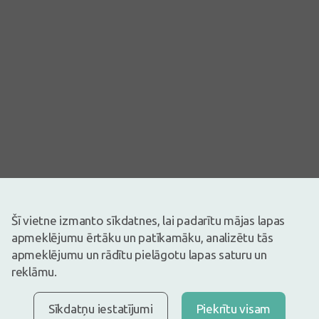
Šī vietne izmanto sīkdatnes, lai padarītu mājas lapas
apmeklējumu ērtāku un patīkamāku, analizētu tās
apmeklējumu un rādītu pielāgotu lapas saturu un
Attēlam ir ilustratīva nozīme
reklāmu.
3,74€
4,99€
(25% atlaide)
30 dienu zemākā: 4,99€ (-26%)
Sīkdatņu iestatījumi
Piekrītu visam