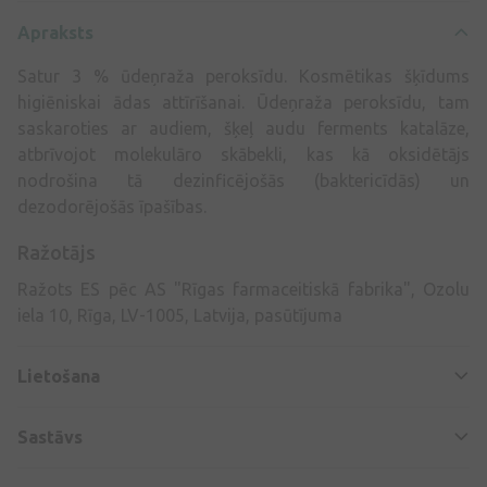
Apraksts
Satur 3 % ūdeņraža peroksīdu. Kosmētikas šķīdums
higiēniskai ādas attīrīšanai. Ūdeņraža peroksīdu, tam
saskaroties ar audiem, šķeļ audu ferments katalāze,
atbrīvojot molekulāro skābekli, kas kā oksidētājs
nodrošina tā dezinficējošās (baktericīdās) un
dezodorējošās īpašības.
Ražotājs
Ražots ES pēc AS "Rīgas farmaceitiskā fabrika", Ozolu
iela 10, Rīga, LV-1005, Latvija, pasūtījuma
Lietošana
Sastāvs