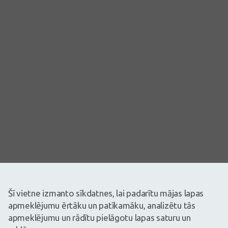
Attēlam ir ilustratīva nozīme
Šī vietne izmanto sīkdatnes, lai padarītu mājas lapas
0,99€
apmeklējumu ērtāku un patīkamāku, analizētu tās
apmeklējumu un rādītu pielāgotu lapas saturu un
Ir noliktavā
Atlicis nedaudz