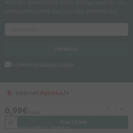
Aicinām pievienoties mūsu draugu pulkam un
pirmajam saņemt visu jaunāko informāciju!
Pieteikties
Es piekrītu
privātuma politikai
0,99€
Adrese
110 ml
Dzirnieku iela 26, Mārupe, LV-2167, Latvija
Pirkt | 0,99€
Telefona numurs