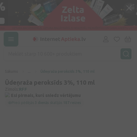
Sākums
...
Ūdeņraža peroksīds 3%, 110 ml
Ūdeņraža peroksīds 3%, 110 ml
Zīmols:
RFF
Esi pirmais, kurš sniedz vērtējumu
Preci pēdējās
3 dienās
skatījās
187 reizes