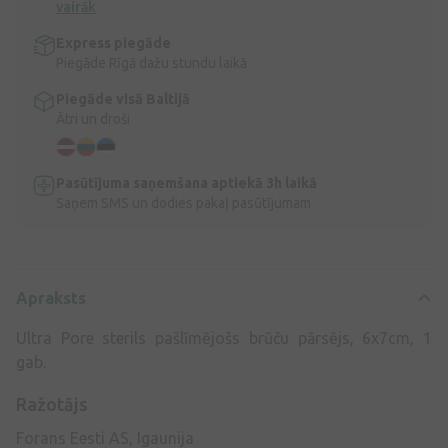
vairāk
Express piegāde
Piegāde Rīgā dažu stundu laikā
Piegāde visā Baltijā
Ātri un droši
Pasūtījuma saņemšana aptiekā 3h laikā
Saņem SMS un dodies pakaļ pasūtījumam
Apraksts
Ultra Pore sterils pašlīmējošs brūču pārsējs, 6x7cm, 1
gab.
Ražotājs
Forans Eesti AS, Igaunija