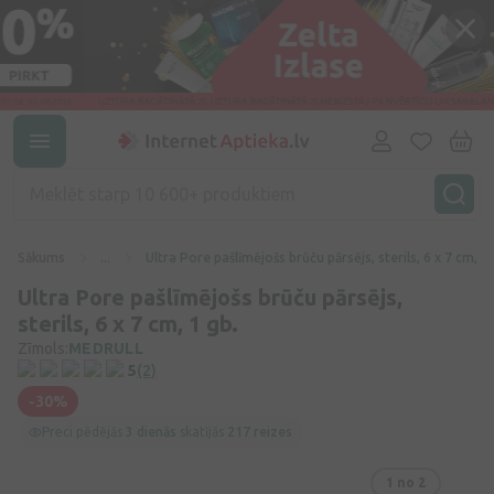
Sākums
...
Ultra Pore pašlīmējošs brūču pārsējs, sterils, 6 x 7 cm, 1 
Ultra Pore pašlīmējošs brūču pārsējs,
sterils, 6 x 7 cm, 1 gb.
Zīmols:
MEDRULL
5
(2)
-30%
Preci pēdējās
3 dienās
skatījās
217 reizes
1
no 2