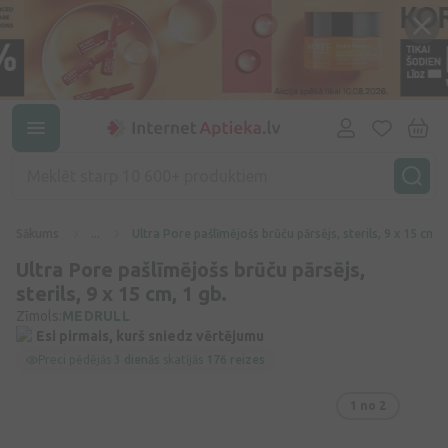
Sākums
...
Ultra Pore pašlīmējošs brūču pārsējs, sterils, 9 x 15 cm, 
Ultra Pore pašlīmējošs brūču pārsējs,
sterils, 9 x 15 cm, 1 gb.
Zīmols:
MEDRULL
Esi pirmais, kurš sniedz vērtējumu
Preci pēdējās
3 dienās
skatījās
176 reizes
1
no 2