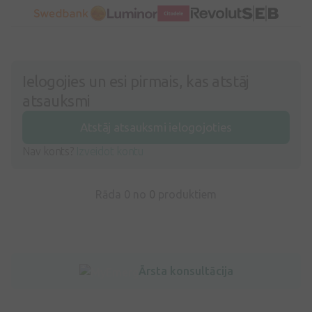
Ielogojies un esi pirmais, kas atstāj
atsauksmi
Atstāj atsauksmi ielogojoties
Nav konts?
Izveidot kontu
Rāda 0 no
0
produktiem
Ārsta konsultācija