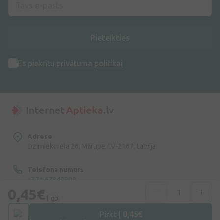
Pieteikties
Es piekrītu
privātuma politikai
Adrese
Dzirnieku iela 26, Mārupe, LV-2167, Latvija
Telefona numurs
+371 67840809
0,45€
1 gb.
E-pasts
info@internetaptieka.lv
Pirkt | 0,45€