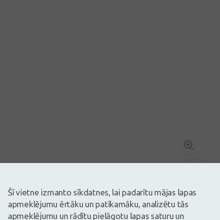
Šī vietne izmanto sīkdatnes, lai padarītu mājas lapas
Dāvana no 49€
Attēlam ir ilustratīva nozīme
apmeklējumu ērtāku un patīkamāku, analizētu tās
0,45€
apmeklējumu un rādītu pielāgotu lapas saturu un