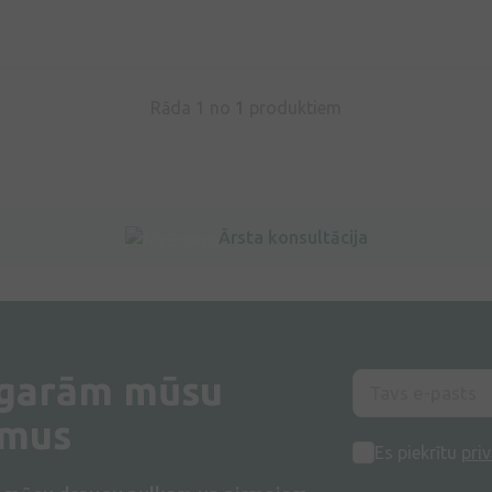
Rāda 1 no
1
produktiem
Ārsta konsultācija
 garām mūsu
umus
Es piekrītu
priv