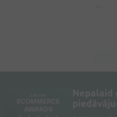
5☆
Nepalaid
Latvian
ECOMMERCE
piedāvāj
AWARDS