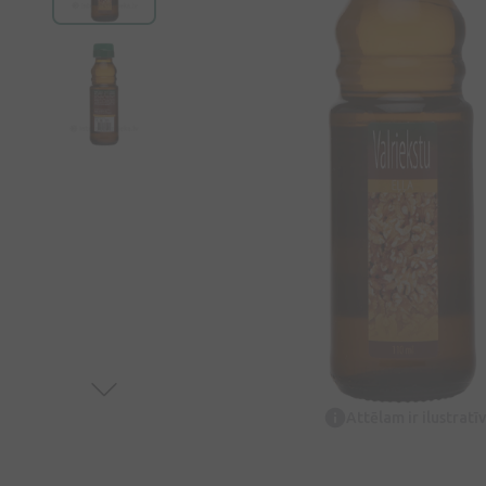
Attēlam ir ilustrat