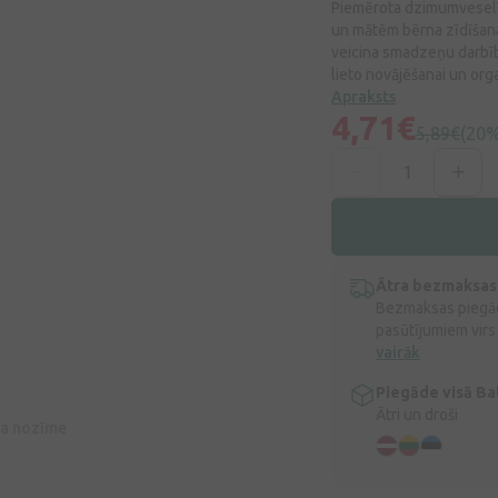
Piemērota dzimumveselīb
un mātēm bērna zīdīšana
veicina smadzeņu darbīb
lieto novājēšanai un org
Apraksts
4,71€
5,89€
(20%
Ātra bezmaksas
Bezmaksas piegād
pasūtījumiem virs
vairāk
Piegāde visā Bal
Ātri un droši
īva nozīme