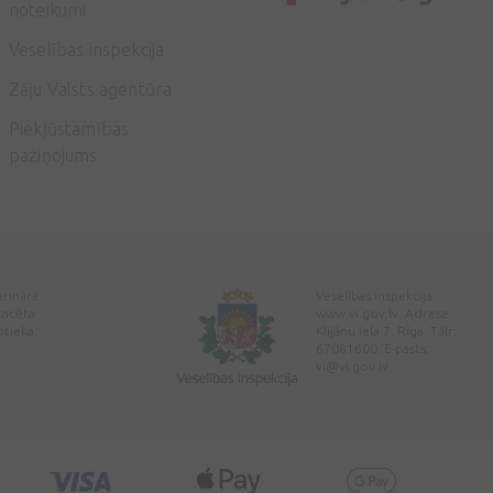
noteikumi
Veselības inspekcija
Zāļu Valsts aģentūra
Piekļūstamības
paziņojums
erinārā
Veselības inspekcija
encēta
www.vi.gov.lv. Adrese:
ptieka
Klijānu iela 7, Rīga. Tālr:
67081600. E-pasts:
vi@vi.gov.lv