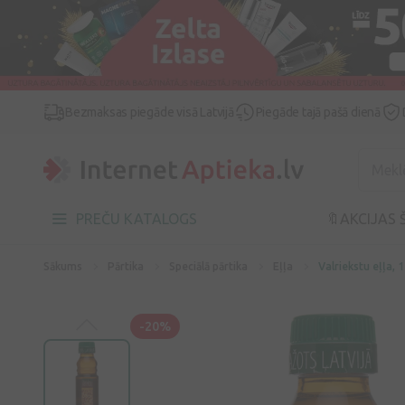
Bezmaksas piegāde visā Latvijā
Piegāde tajā pašā dienā
PREČU KATALOGS
🔖AKCIJAS 
Sākums
Pārtika
Speciālā pārtika
Eļļa
Valriekstu eļļa, 
-20%