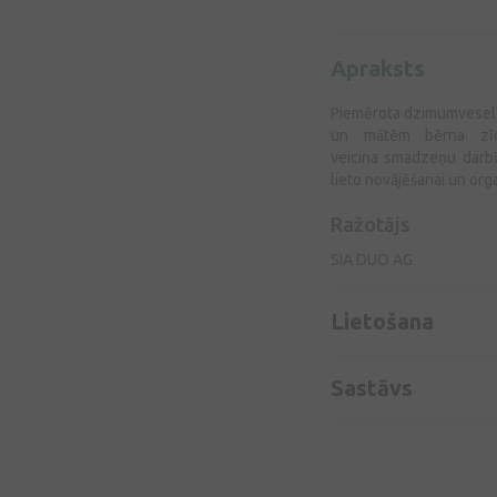
Apraksts
Piemērota dzimumveselīb
un mātēm bērna zīdī
veicina smadzeņu darbī
lieto novājēšanai un org
Ražotājs
SIA DUO AG
Lietošana
Sastāvs