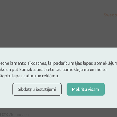
5
vietne izmanto sīkdatnes, lai padarītu mājas lapas apmeklēju
Balstoties uz 1 atsauksmēm
āku un patīkamāku, analizētu tās apmeklējumu un rādītu
es un atstāj atsauksmi
lāgotu lapas saturu un reklāmu.
tsauksmi ielogojoties
Nav konts?
Izveidot kontu
Sīkdatņu iestatījumi
Piekrītu visam
beznova
06.08.2023