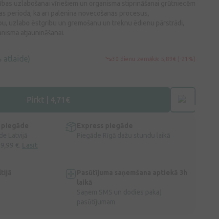
as uzlabošanai vīriešiem un organisma stiprināšanai grūtniecēm
s periodā, kā arī palēnina novecošanās procesus,
u, uzlabo ēstgribu un gremošanu un treknu ēdienu pārstrādi,
anisma atjaunināšanai.
 atlaide)
30 dienu zemākā: 5,89€ (-21%)
Pirkt | 4,71€
 piegāde
Express piegāde
e Latvijā
Piegāde Rīgā dažu stundu laikā
 9,99 €.
Lasīt
tijā
Pasūtījuma saņemšana aptiekā 3h
laikā
Saņem SMS un dodies pakaļ
pasūtījumam