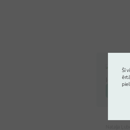
Šī 
ērt
Ielogoji
pie
Atstāj a
Nataļja Ļu