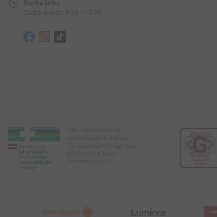
Darba laiks
Darba dienās: 8:30 – 17:00
Zāļu Valsts aģentūra
www.zva.gov.lv Adrese:
Jersikas iela 15, Rīga. Tālr:
67078424. E-pasts:
info@zva.gov.lv