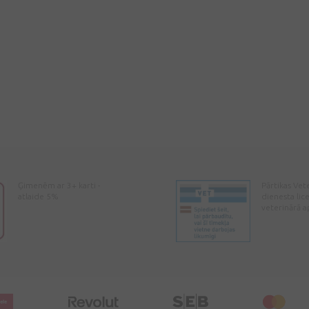
Ģimenēm ar 3+ karti -
Pārtikas Vet
atlaide 5%
dienesta lic
veterinārā a