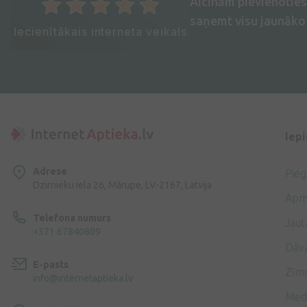
Aicinām pievienotie
saņemt visu jaunāko 
Iecienītākais interneta veikals
Iep
Adrese
Pie
Dzirnieku iela 26, Mārupe, LV-2167, Latvija
Apm
Telefona numurs
Jaut
+371 67840809
Dāv
E-pasts
Zīmo
info@internetaptieka.lv
Med