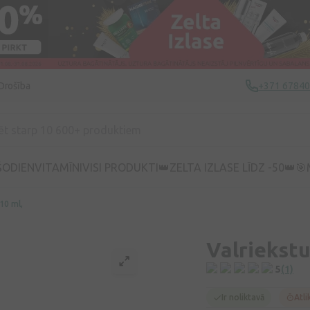
Drošība
+371 6784
ŠODIEN
VITAMĪNI
VISI PRODUKTI
👑ZELTA IZLASE LĪDZ -50👑
🎯
110 ml,
Valriekstu 
5
(1)
Ir noliktavā
Atli