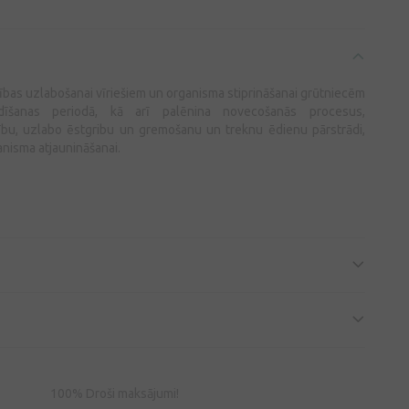
as uzlabošanai vīriešiem un organisma stiprināšanai grūtniecēm
šanas periodā, kā arī palēnina novecošanās procesus,
bu, uzlabo ēstgribu un gremošanu un treknu ēdienu pārstrādi,
anisma atjaunināšanai.
100% Droši maksājumi!