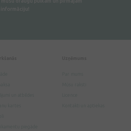
s mūsu draugu pulkam un pirmajam
informāciju!
irkšanās
Uzņēmums
gāde
Par mums
aksa
Mūsu raksti
ājumi un atbildes
Licence
anu kartes
Kontakti un aptiekas
li
ikamentu piegāde