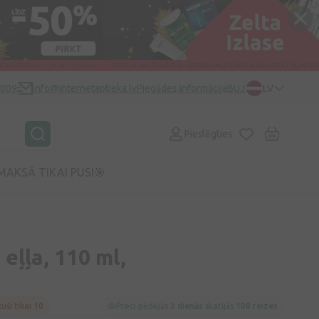
0809
info@internetaptieka.lv
Piegādes informācija
BUJ
LV
Pieslēgties
MAKSĀ TIKAI PUSI🎯
eļļa, 110 ml,
kuši tikai 10
Preci pēdējās
3 dienās
skatījās
108 reizes