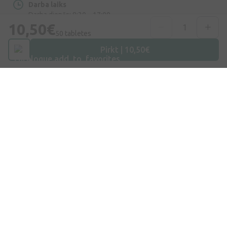
Darba laiks
Darba dienās: 8:30 – 17:00
10,50€
50 tabletes
Pirkt | 10,50€
Iepirkšanās
Piegāde
Apmaksa
Jautājumi un atbildes
Dāvanu kartes
Zīmoli
Medikamentu piegāde
Uzņēmums