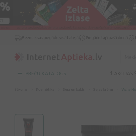
Bezmaksas piegāde visā Latvijā
Piegāde tajā pašā dienā
PREČU KATALOGS
🔖AKCIJAS 
Sākums
Kosmētika
Seja un kakls
Sejas krēmi
Vichy H