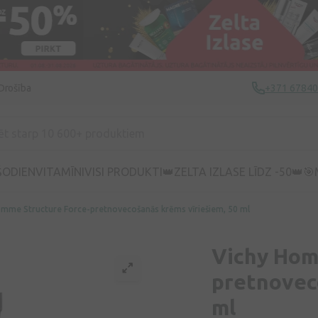
Drošība
+371 6784
ŠODIEN
VITAMĪNI
VISI PRODUKTI
👑ZELTA IZLASE LĪDZ -50👑
🎯
omme Structure Force-pretnovecošanās krēms vīriešiem, 50 ml
Vichy Hom
pretnovec
ml