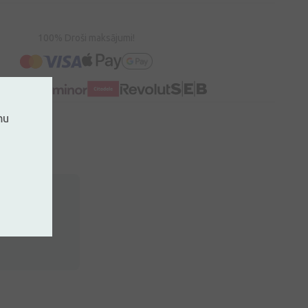
100% Droši maksājumi!
mu