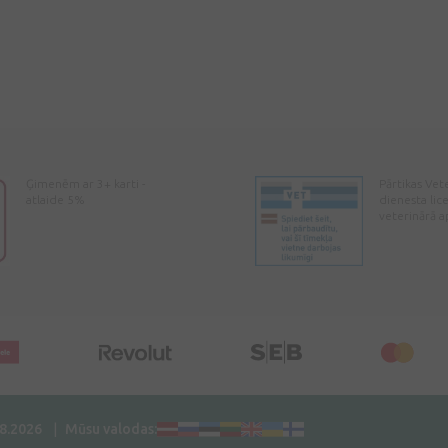
Ģimenēm ar 3+ karti -
Pārtikas Vet
atlaide 5%
dienesta lic
veterinārā a
08.2026
Mūsu valodas: