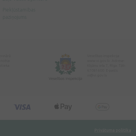
Piekļūstamības
paziņojums
erinārā
Veselības inspekcija
encēta
www.vi.gov.lv. Adrese:
ptieka
Klijānu iela 7, Rīga. Tālr:
67081600. E-pasts:
vi@vi.gov.lv
Privātuma politika