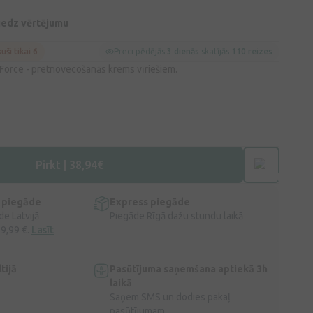
niedz vērtējumu
kuši tikai 6
Preci pēdējās
3 dienās
skatījās
110 reizes
orce - pretnovecošanās krems vīriešiem.
Pirkt | 38,94€
 piegāde
Express piegāde
e Latvijā
Piegāde Rīgā dažu stundu laikā
 9,99 €.
Lasīt
tijā
Pasūtījuma saņemšana aptiekā 3h
laikā
Saņem SMS un dodies pakaļ
pasūtījumam