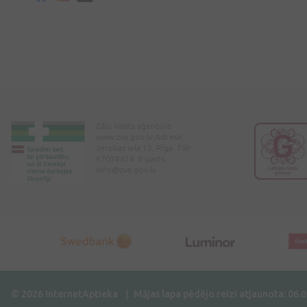
Zāļu Valsts aģentūra
www.zva.gov.lv Adrese:
Jersikas iela 15, Rīga. Tālr:
67078424. E-pasts:
info@zva.gov.lv
© 2026 InternetAptieka
Mājas lapa pēdējo reizi atjaunota: 06.