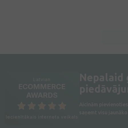
Nepalaid
Latvian
ECOMMERCE
piedāvāj
AWARDS
Aicinām pievienotie
saņemt visu jaunāko 
Iecienītākais interneta veikals