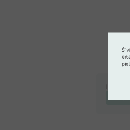
Šī 
ērt
pie
Ielogojie
Atstāj a