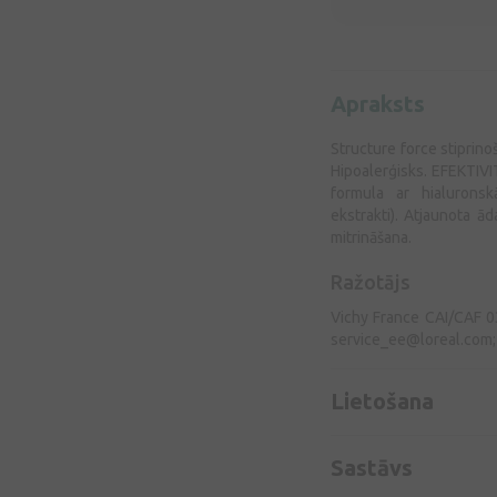
Apraksts
Structure force stiprino
Hipoalerģisks. EFEKTIV
formula ar hialuronsk
ekstrakti). Atjaunota ā
mitrināšana.
Ražotājs
Vichy France CAI/CAF 
service_ee@loreal.com
Lietošana
Sastāvs