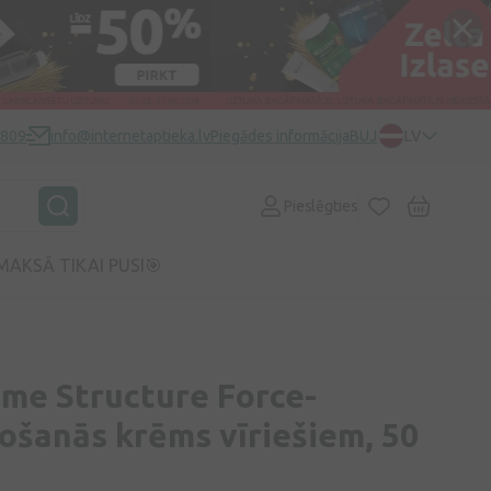
0809
info@internetaptieka.lv
Piegādes informācija
BUJ
LV
Pieslēgties
MAKSĀ TIKAI PUSI🎯
me Structure Force-
ošanās krēms vīriešiem, 50