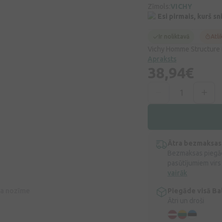
Zīmols:
VICHY
Esi pirmais, kurš s
Ir noliktavā
Atli
Vichy Homme Structure F
Apraksts
38,94€
Ātra bezmaksas
Bezmaksas piegād
pasūtījumiem virs
vairāk
īva nozīme
Piegāde visā Bal
Ātri un droši