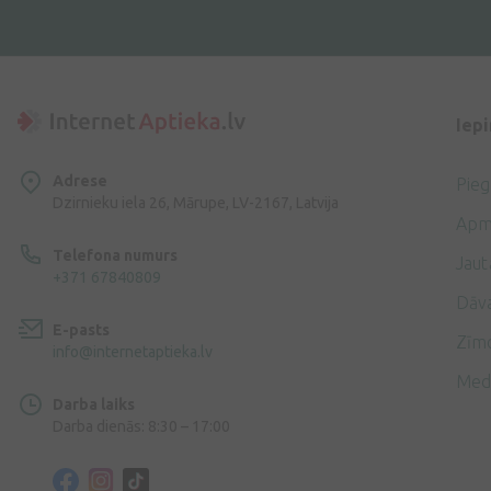
Iep
Adrese
Pie
Dzirnieku iela 26, Mārupe, LV-2167, Latvija
Apm
Telefona numurs
Jaut
+371 67840809
Dāv
E-pasts
Zīmo
info@internetaptieka.lv
Med
Darba laiks
Darba dienās: 8:30 – 17:00