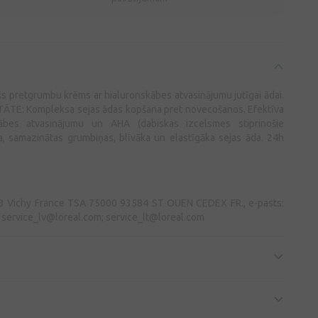
šs pretgrumbu krēms ar hialuronskābes atvasinājumu jutīgai ādai.
ITĀTE: Kompleksa sejas ādas kopšana pret novecošanos. Efektīva
ābes atvasinājumu un AHA (dabiskas izcelsmes stiprinošie
da, samazinātas grumbiņas, blīvāka un elastīgāka sejas āda. 24h
03 Vichy France TSA 75000 93584 ST OUEN CEDEX FR., e-pasts:
;
service_lv@loreal.com
;
service_lt@loreal.com