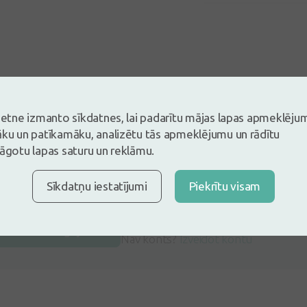
vietne izmanto sīkdatnes, lai padarītu mājas lapas apmeklēju
āku un patīkamāku, analizētu tās apmeklējumu un rādītu
lāgotu lapas saturu un reklāmu.
Sīkdatņu iestatījumi
Piekrītu visam
s un esi pirmais, kas atstāj atsauksmi
tsauksmi ielogojoties
Nav konts?
Izveidot kontu