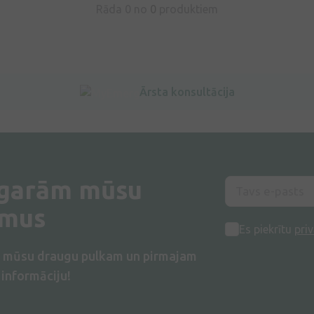
Rāda 0 no
0
produktiem
Ārsta konsultācija
 garām mūsu
umus
Es piekrītu
priv
s mūsu draugu pulkam un pirmajam
informāciju!