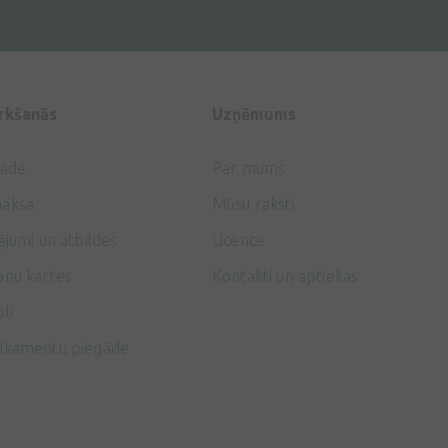
irkšanās
Uzņēmums
gāde
Par mums
aksa
Mūsu raksti
ājumi un atbildes
Licence
anu kartes
Kontakti un aptiekas
li
ikamentu piegāde