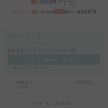
5
Balstoties uz 1 atsauksmēm
Ielogojies un atstāj atsauksmi
Atstāj atsauksmi ielogojoties
Nav konts?
Izveidot kontu
Anna Laha
10.05.2024
Rāda 1 no
1
produktiem