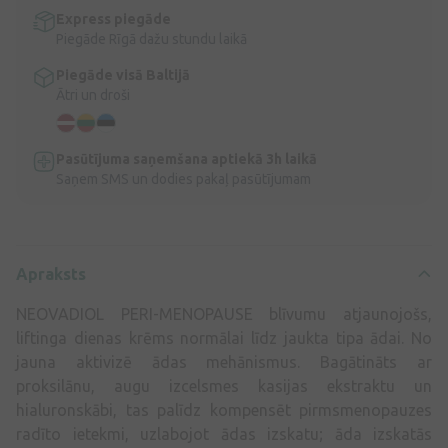
Express piegāde
Piegāde Rīgā dažu stundu laikā
Piegāde visā Baltijā
Ātri un droši
Pasūtījuma saņemšana aptiekā 3h laikā
Saņem SMS un dodies pakaļ pasūtījumam
Apraksts
NEOVADIOL PERI-MENOPAUSE blīvumu atjaunojošs,
liftinga dienas krēms normālai līdz jaukta tipa ādai. No
jauna aktivizē ādas mehānismus. Bagātināts ar
proksilānu, augu izcelsmes kasijas ekstraktu un
hialuronskābi, tas palīdz kompensēt pirmsmenopauzes
radīto ietekmi, uzlabojot ādas izskatu; āda izskatās