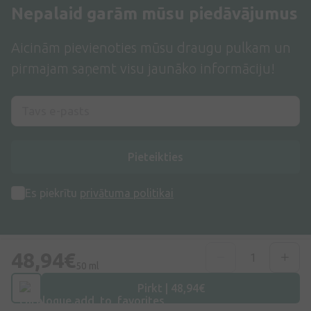
Nepalaid garām mūsu piedāvājumus
Aicinām pievienoties mūsu draugu pulkam un
pirmajam saņemt visu jaunāko informāciju!
Pieteikties
Es piekrītu
privātuma politikai
48,94€
50 ml
Pirkt | 48,94€
Adrese