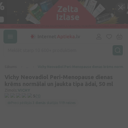
Sākums
...
Vichy Neovadiol Peri-Menopause dienas krēms normālai u
Vichy Neovadiol Peri-Menopause dienas
krēms normālai un jaukta tipa ādai, 50 ml
Zīmols:
VICHY
5
(1)
Preci pēdējās
3 dienās
skatījās
119 reizes