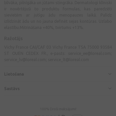
blīvāka, pilnīgāka un jūtami stingrāka. Dermatologi klīniski
ir novērtējuši to produktu formulas, kas paredzēti
sievietēm ar jutīgu ādu menopauzes laikā. Palīdz
izlīdzināt ādu un no jauna definēt sejas kontūras. Uzlabo
elastību.Mitrināšana +40%, tvirtums +13%.
Ražotājs
Vichy France CAI/CAF 03 Vichy France TSA 75000 93584
ST OUEN CEDEX FR., e-pasts:
service_ee@loreal.com
;
service_lv@loreal.com
;
service_lt@loreal.com
Lietošana
Sastāvs
100% Droši maksājumi!