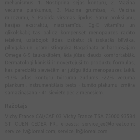
mehānismus: 1. Nostiprina sejas kontūru, 2. Mazina
vecuma plankumus, 3. Mazina grumbas, 4. Veicina
mirdzumu, 5. Papilda virsmas lipīdus. Satur proksilānu,
kasijas ekstraktu, niacinamīdu, Cg-E vitamīnu un
glikolskābi; tas palīdz kompensēt menopauzes radīto
ietekmi, uzlabojot ādas izskatu: tā izskatās blīvāka,
pilnīgāka un jūtami stingrāka. Bagātināta ar barojošajām
Omega 6-9 taukskābēm, āda jūtas daudz komfortablāk.
Dermatologi klīniski ir novērtējuši to produktu formulas,
kas paredzēti sievietēm ar jutīgu ādu menopauzes laikā.
-13% ādas kontūru tvirtuma zudums -22% vecuma
plankumi. Instrumentālais tests - tumšo plakumu izmēra
samazināšana - 41 sieviete pēc 2 mēnešiem.
Ražotājs
Vichy France CAI/CAF 03 Vichy France TSA 75000 93584
ST OUEN CEDEX FR., e-pasts:
service_ee@loreal.com
;
service_lv@loreal.com
;
service_lt@loreal.com