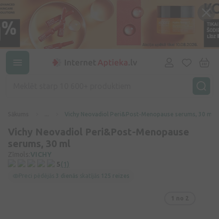
Sākums
...
Vichy Neovadiol Peri&Post-Menopause serums, 30 ml
Vichy Neovadiol Peri&Post-Menopause
serums, 30 ml
Zīmols:
VICHY
5
(1)
Preci pēdējās
3 dienās
skatījās
125 reizes
1
no 2