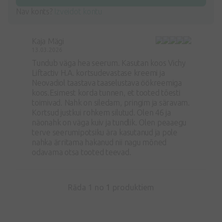
Nav konts?
Izveidot kontu
Kaja Mägi
13.03.2026
Tundub väga hea seerum. Kasutan koos Vichy
Liftactiv H.A. kortsudevastase kreemi ja
Neovadiol taastava taaselustava öökreemiga
koos.Esimest korda tunnen, et tooted tõesti
toimivad. Nahk on siledam, pringim ja säravam.
Kortsud justkui rohkem silutud. Olen 46 ja
näonahk on väga kuiv ja tundlik. Olen peaaegu
terve seerumipotsiku ära kasutanud ja pole
nahka ärritama hakanud nii nagu mõned
odavama otsa tooted teevad.
Rāda 1 no
1
produktiem