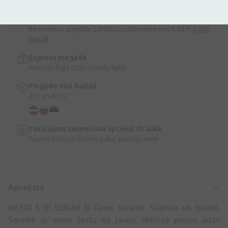
Apraksts
Ātra bezmaksas piegāde
Bezmaksas piegāde Latvijā pasūtījumiem virs 9,99 €.
Lasīt
vairāk
Express piegāde
Piegāde Rīgā dažu stundu laikā
Piegāde visā Baltijā
Ātri un droši
Pasūtījuma saņemšana aptiekā 3h laikā
Saņem SMS un dodies pakaļ pasūtījumam
Apraksts
MENO 5 BI-SERUM bi-fāzes serums. Stiprina un tonizē.
Serums ar vienu žestu no jauna aktivizē piecus ādas