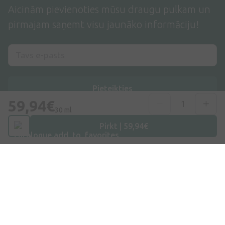
Aicinām pievienoties mūsu draugu pulkam un
pirmajam saņemt visu jaunāko informāciju!
Pieteikties
59,94€
30 ml
Es piekrītu
privātuma politikai
Pirkt | 59,94€
Adrese
Dzirnieku iela 26, Mārupe, LV-2167, Latvija
Telefona numurs