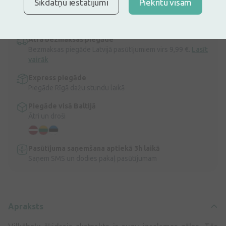
Sīkdatņu iestatījumi
Piekrītu visam
Vilkābeļu šķidrais ekstrakts, pilieni iekšķīgai lietošanai
Apraksts
Ātra bezmaksas piegāde
Bezmaksas piegāde Latvijā pasūtījumiem virs 9,99 €.
Lasīt
vairāk
Express piegāde
Piegāde Rīgā dažu stundu laikā
Piegāde visā Baltijā
Ātri un droši
Pasūtījuma saņemšana aptiekā 3h laikā
Saņem SMS un dodies pakaļ pasūtījumam
Apraksts