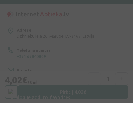
Adrese
Dzirnieku iela 26, Mārupe, LV-2167, Latvija
Telefona numurs
+371 67840809
E-pasts
info@internetaptieka.lv
4,02€
25 ml
Darba laiks
Pirkt | 4,02€
Darba dienās: 8:30 – 17:00