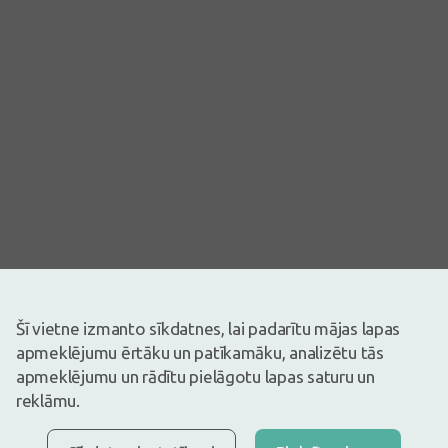
Attēlam ir ilustratīva nozīme
Šī vietne izmanto sīkdatnes, lai padarītu mājas lapas
4,02€
apmeklējumu ērtāku un patīkamāku, analizētu tās
Ir noliktavā
Atlicis nedaudz
apmeklējumu un rādītu pielāgotu lapas saturu un
Pirms zāļu lietošanas uzmanīgi izlasiet lietošanas instrukciju vai
reklāmu.
atbilstošu informāciju uz iepakojuma. Par zāļu lietošanu
konsultēties pie ārsta vai farmaceita.
ZĀĻU NEPAMATOTA LIETOŠANA IR KAITĪGA VESELĪBAI