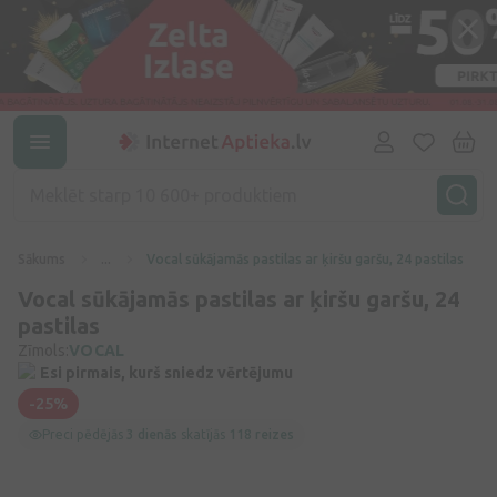
Sākums
...
Vocal sūkājamās pastilas ar ķiršu garšu, 24 pastilas
Vocal sūkājamās pastilas ar ķiršu garšu, 24
pastilas
Zīmols:
VOCAL
Esi pirmais, kurš sniedz vērtējumu
-25%
Preci pēdējās
3 dienās
skatījās
118 reizes