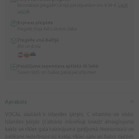
Bezmaksas piegāde Latvijā pasūtījumiem virs 9,99 €.
Lasīt
vairāk
Express piegāde
Piegāde Rīgā dažu stundu laikā
Piegāde visā Baltijā
Ātri un droši
Pasūtījuma saņemšana aptiekā 3h laikā
Saņem SMS un dodies pakaļ pasūtījumam
Apraksts
VOCAL sastāvā ir Islandes ķērpis, C vitamīns un cinks.
Islandes ķērpis (
Cetraria islandica
) sniedz atvieglojumu
kakla un rīkles gala kairinājuma gadījumā. Nomierinoši un
patīkami iedarbojas uz kaklu, rīkles galu un balss saitēm.