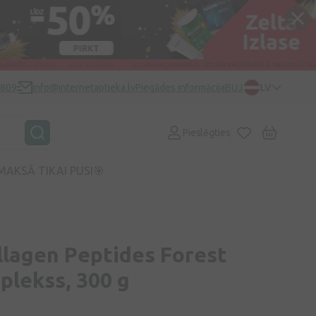
0809
info@internetaptieka.lv
Piegādes informācija
BUJ
LV
Pieslēgties
MAKSĀ TIKAI PUSI🎯
lagen Peptides Forest
plekss, 300 g