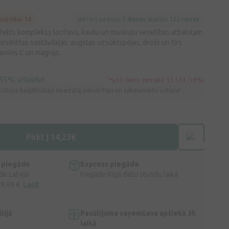
kuši tikai 14
Preci pēdējās
3 dienās
skatījās
122 reizes
rfekts komplekss locītavu, kaulu un muskuļu veselības atbalstam.
i izvēlētas sastāvdaļas: augstas uzsūktspējas, drošs un tīrs
tamīns C un magnijs.
35% atlaide)
30 dienu zemākā: 13,13€ (+9%)
Uztura bagātinātājs neaizstāj pilnvērtīgu un sabalansētu uzturu!
Pirkt | 14,23€
 piegāde
Express piegāde
e Latvijā
Piegāde Rīgā dažu stundu laikā
 9,99 €.
Lasīt
tijā
Pasūtījuma saņemšana aptiekā 3h
laikā