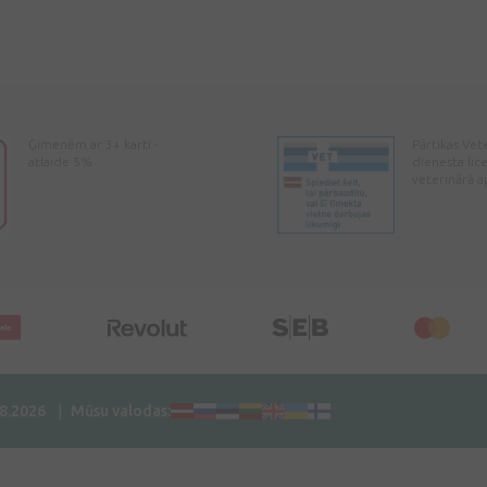
Ģimenēm ar 3+ karti -
Pārtikas Vet
atlaide 5%
dienesta lic
veterinārā a
08.2026
Mūsu valodas: