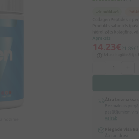
Ir noliktavā
Atli
Collagen Peptides ir pe
Produkts satur trīs īpaš
hidrolizēts kolagēns, vi
Apraksts
14,23€
21,89€
(
Uztura bagātinātājs. 
Ātra bezmaksas
Bezmaksas piegād
pasūtījumiem virs
vairāk
īva nozīme
Piegāde visā Bal
Ātri un droši