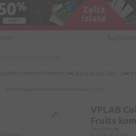
Drošība
+371 6784
ŠODIEN
VITAMĪNI
VISI PRODUKTI
👑ZELTA IZLASE LĪDZ -50👑
🎯
VPLAB Collagen Peptides Forest Fruits komplekss, 300 g
VPLAB Col
Fruits kom
Zīmols:
VPLAB
5
(1)