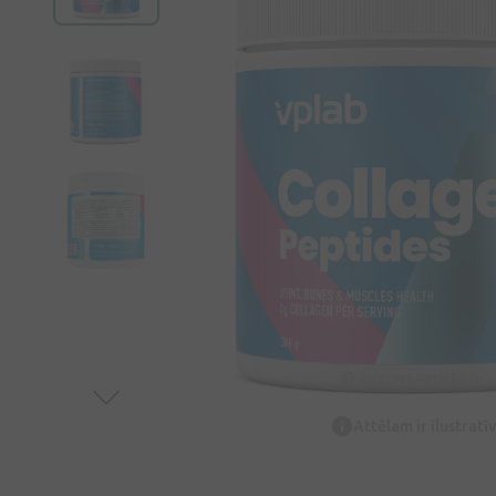
Attēlam ir ilustrat