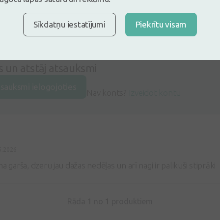
Sīkdatņu iestatījumi
Piekrītu visam
5
Balstoties uz 1 atsauksmēm
es un atstāj atsauksmi
tsauksmi ielogojoties
Nav konts?
Izveidot kontu
5.2026
a garša, dzeru jau dažas nedēļas un arī nagi ir palikuši stiprāki
Rāda 1 no
1
produktiem