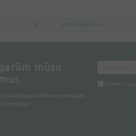
Ārsta konsultācija
 garām mūsu
umus
Es piekrītu
priv
s mūsu draugu pulkam un pirmajam
informāciju!