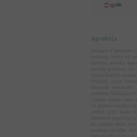
Apraksts
Kolagēns ir galvenais s
locītavās, matos un na
skrimšļu, elastību, atja
vecumu tā līmenis sāk 
dzīves kvalitāti, ieskait
Produkta gudrā formul
sinerģiski. Hidrolizēt
mobilitāti. Šī kolagēna 
fiziskās slodzes laikā u
un skrimšļu veselību, kā
sintēzi, uztur kaulu v
samazināt nogurumu un 
kas piekopj aktīvu dzīv
muskuļu veselību. Prod
konservantus, līdz ar to i