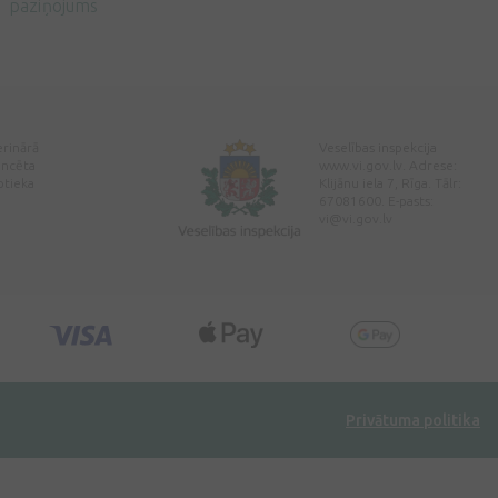
paziņojums
erinārā
Veselības inspekcija
encēta
www.vi.gov.lv. Adrese:
ptieka
Klijānu iela 7, Rīga. Tālr:
67081600. E-pasts:
vi@vi.gov.lv
Privātuma politika