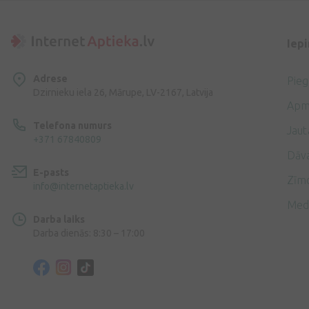
Iep
Adrese
Pie
Dzirnieku iela 26, Mārupe, LV-2167, Latvija
Apm
Telefona numurs
Jaut
+371 67840809
Dāv
E-pasts
Zīmo
info@internetaptieka.lv
Med
Darba laiks
Darba dienās: 8:30 – 17:00