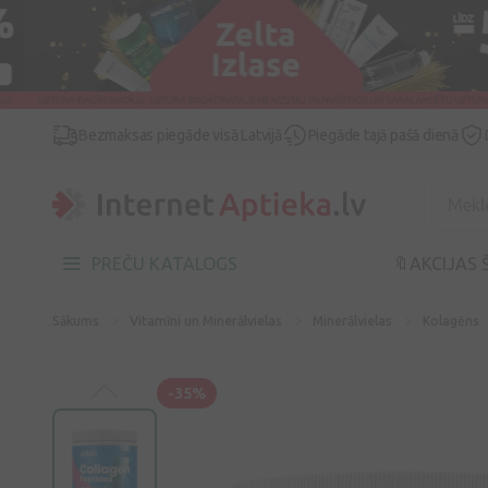
Bezmaksas piegāde visā Latvijā
Piegāde tajā pašā dienā
PREČU KATALOGS
🔖AKCIJAS 
Sākums
Vitamīni un Minerālvielas
Minerālvielas
Kolagēns
-35%