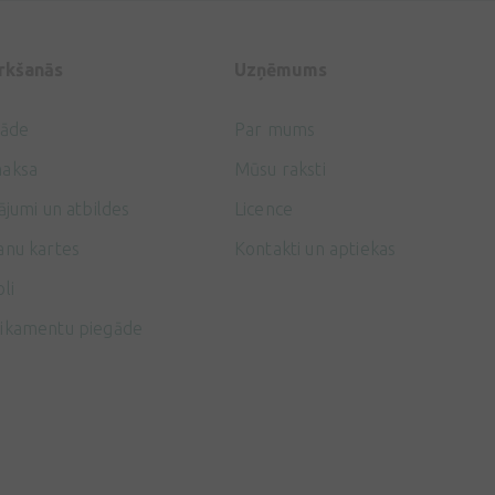
irkšanās
Uzņēmums
gāde
Par mums
aksa
Mūsu raksti
ājumi un atbildes
Licence
anu kartes
Kontakti un aptiekas
li
ikamentu piegāde