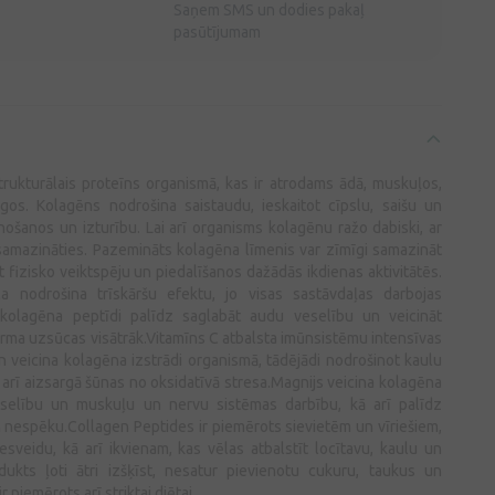
Saņem SMS un dodies pakaļ
pasūtījumam
trukturālais proteīns organismā, kas ir atrodams ādā, muskuļos,
gos. Kolagēns nodrošina saistaudu, ieskaitot cīpslu, saišu un
unošanos un izturību. Lai arī organisms kolagēnu ražo dabiski, ar
samazināties. Pazemināts kolagēna līmenis var zīmīgi samazināt
ot fizisko veiktspēju un piedalīšanos dažādās ikdienas aktivitātēs.
a nodrošina trīskāršu efektu, jo visas sastāvdaļas darbojas
ie kolagēna peptīdi palīdz saglabāt audu veselību un veicināt
forma uzsūcas visātrāk.Vitamīns C atbalsta imūnsistēmu intensīvas
n veicina kolagēna izstrādi organismā, tādējādi nodrošinot kaulu
 arī aizsargā šūnas no oksidatīvā stresa.Magnijs veicina kolagēna
eselību un muskuļu un nervu sistēmas darbību, kā arī palīdz
nespēku.Collagen Peptides ir piemērots sievietēm un vīriešiem,
esveidu, kā arī ikvienam, kas vēlas atbalstīt locītavu, kaulu un
ukts ļoti ātri izšķīst, nesatur pievienotu cukuru, taukus un
r piemērots arī striktai diētai.