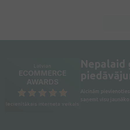
Nepalaid
Latvian
ECOMMERCE
piedāvāj
AWARDS
Aicinām pievienotie
saņemt visu jaunāko 
Iecienītākais interneta veikals