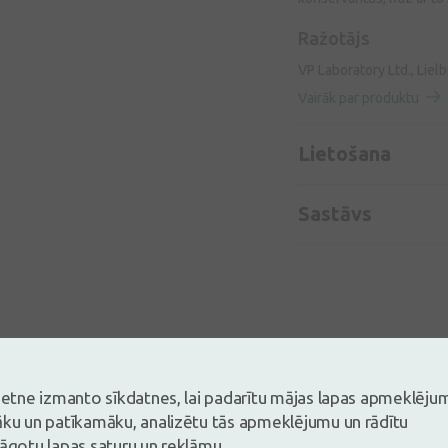
Ražotājs
VP Laboratory Ltd., Lielbr
Vairāk par produktu
Lietošana
Sastāvs
vietne izmanto sīkdatnes, lai padarītu mājas lapas apmeklēju
āku un patīkamāku, analizētu tās apmeklējumu un rādītu
lāgotu lapas saturu un reklāmu.