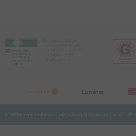
Zāļu Valsts aģentūra
www.zva.gov.lv Adrese:
Jersikas iela 15, Rīga. Tālr:
67078424. E-pasts:
info@zva.gov.lv
© 2026 InternetAptieka
Mājas lapa pēdējo reizi atjaunota: 07.