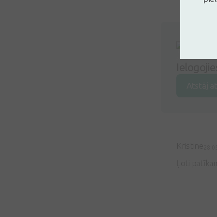
Ielogoji
Atstāj a
Kristine
28.0
Ļoti patīkam