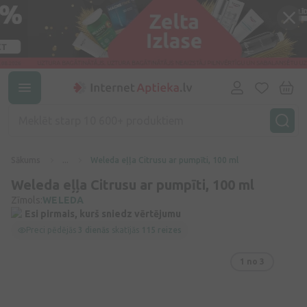
Sākums
...
Weleda eļļa Citrusu ar pumpīti, 100 ml
Weleda eļļa Citrusu ar pumpīti, 100 ml
Zīmols:
WELEDA
Esi pirmais, kurš sniedz vērtējumu
Preci pēdējās
3 dienās
skatījās
115 reizes
1
no 3