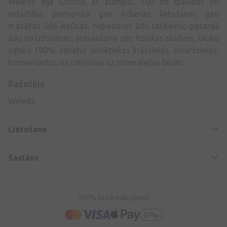
Weleda eļļa Citrusu ar pumpīti, 100 ml Īpašības un
iedarbība: piemērota gan ikdienas lietošanai, gan
masāžai; labi iesūcas, nepadarot ādu taukainu; pasargā
ādu no izžūšanas; atsvaidzina pēc fiziskas slodzes; tauku
saturs 100%; nesatur sintētiskas krāsvielas, smaržvielas,
konservantus un izejvielas uz minerāleļļas bāzes.
Ražotājs
Weleda
Lietošana
Sastāvs
100% Droši maksājumi!