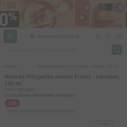
Sākums
...
Weleda Kliņģerīšu vannas krēms - bērniem, 200 ml
Weleda Kliņģerīšu vannas krēms - bērniem,
200 ml
Zīmols:
WELEDA
Esi pirmais, kurš sniedz vērtējumu
-20%
Preci pēdējās
3 dienās
skatījās
136 reizes
1
no 2