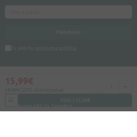
Pieteikties
Es piekrītu
privātuma politikai
15,99€
19,99€
(20% atlaide)
200 ml
Adrese
Dzirnieku iela 26, Mārupe, LV-2167, Latvija
Pirkt | 15,99€
Telefona numurs
+371 67840809
E-pasts