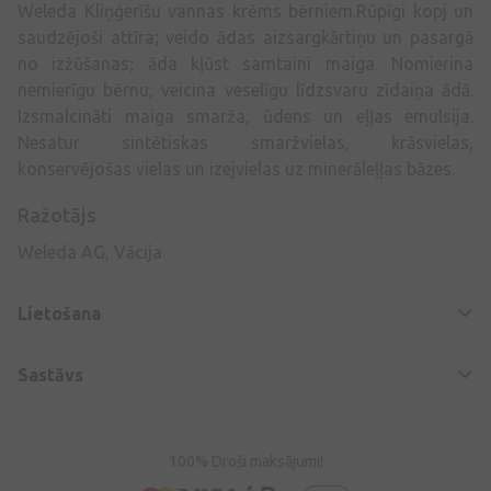
Weleda Kliņģerīšu vannas krēms bērniem.Rūpīgi kopj un
saudzējoši attīra; veido ādas aizsargkārtiņu un pasargā
no izžūšanas; āda kļūst samtaini maiga. Nomierina
nemierīgu bērnu, veicina veselīgu līdzsvaru zīdaiņa ādā.
Izsmalcināti maiga smarža, ūdens un eļļas emulsija.
Nesatur sintētiskas smaržvielas, krāsvielas,
konservējošas vielas un izejvielas uz minerāleļļas bāzes.
Ražotājs
Weleda AG, Vācija
Lietošana
Sastāvs
100% Droši maksājumi!