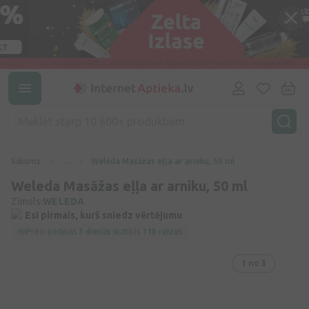
Sākums
...
Weleda Masāžas eļļa ar arniku, 50 ml
Weleda Masāžas eļļa ar arniku, 50 ml
Zīmols:
WELEDA
Esi pirmais, kurš sniedz vērtējumu
Preci pēdējās
3 dienās
skatījās
118 reizes
1
no 3