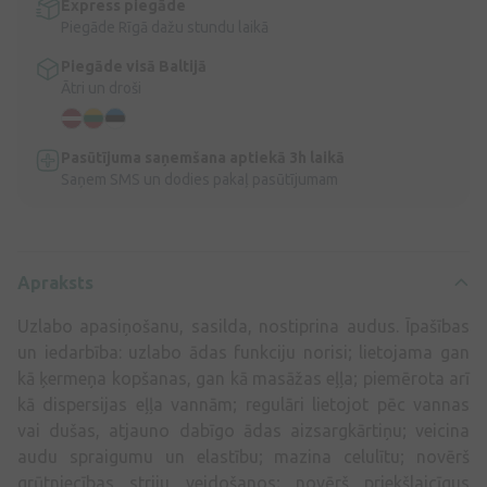
Express piegāde
Piegāde Rīgā dažu stundu laikā
Piegāde visā Baltijā
Ātri un droši
Pasūtījuma saņemšana aptiekā 3h laikā
Saņem SMS un dodies pakaļ pasūtījumam
Apraksts
Uzlabo apasiņošanu, sasilda, nostiprina audus. Īpašības
un iedarbība: uzlabo ādas funkciju norisi; lietojama gan
kā ķermeņa kopšanas, gan kā masāžas eļļa; piemērota arī
kā dispersijas eļļa vannām; regulāri lietojot pēc vannas
vai dušas, atjauno dabīgo ādas aizsargkārtiņu; veicina
audu spraigumu un elastību; mazina celulītu; novērš
grūtniecības striju veidošanos; novērš priekšlaicīgus