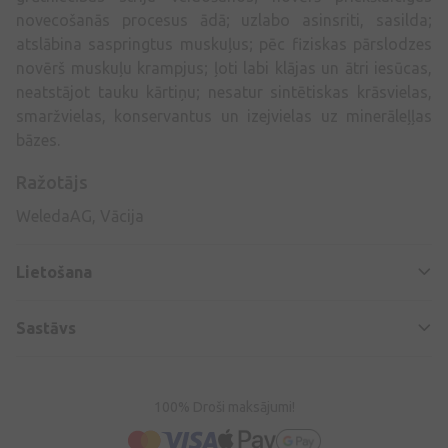
novecošanās procesus ādā; uzlabo asinsriti, sasilda;
atslābina saspringtus muskuļus; pēc fiziskas pārslodzes
novērš muskuļu krampjus; ļoti labi klājas un ātri iesūcas,
neatstājot tauku kārtiņu; nesatur sintētiskas krāsvielas,
smaržvielas, konservantus un izejvielas uz minerāleļļas
bāzes.
Ražotājs
WeledaAG, Vācija
Lietošana
Sastāvs
100% Droši maksājumi!