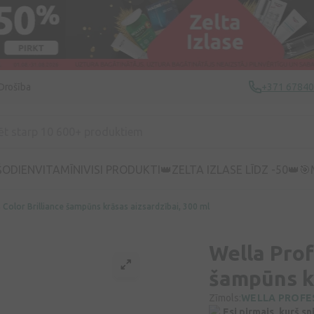
Drošība
+371 6784
ŠODIEN
VITAMĪNI
VISI PRODUKTI
👑ZELTA IZLASE LĪDZ -50👑
🎯
 Color Brilliance šampūns krāsas aizsardzībai, 300 ml
Wella Prof
šampūns kr
Zīmols:
WELLA PROFE
Esi pirmais, kurš s