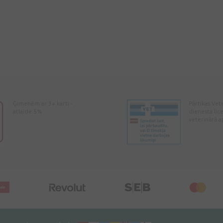
Ģimenēm ar 3+ karti -
Pārtikas Vet
atlaide 5%
dienesta lic
veterinārā a