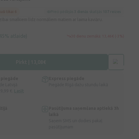
kuši tikai 6
Preci pēdējās
3 dienās
skatījās
107 reizes
ībai smalkiem līdz normāliem matiem ar laima kaviāru.
45% atlaide)
30 dienu zemākā: 13,46€ (-3%)
Pirkt | 13,08€
 piegāde
Express piegāde
e Latvijā
Piegāde Rīgā dažu stundu laikā
 9,99 €.
Lasīt
tijā
Pasūtījuma saņemšana aptiekā 3h
laikā
Saņem SMS un dodies pakaļ
pasūtījumam