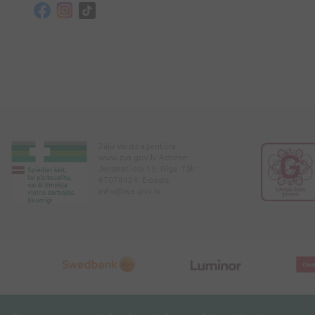
Zāļu Valsts aģentūra
www.zva.gov.lv Adrese:
Jersikas iela 15, Rīga. Tālr:
67078424. E-pasts:
info@zva.gov.lv