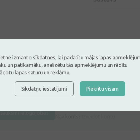
vietne izmanto sīkdatnes, lai padarītu mājas lapas apmeklēju
āku un patīkamāku, analizētu tās apmeklējumu un rādītu
lāgotu lapas saturu un reklāmu.
Sīkdatņu iestatījumi
Piekrītu visam
s un esi pirmais, kas atstāj atsauksmi
tsauksmi ielogojoties
Nav konts?
Izveidot kontu