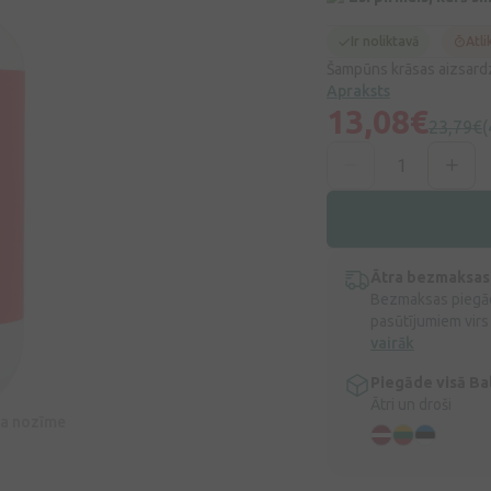
Ir noliktavā
Atli
Šampūns krāsas aizsardz
Apraksts
13,08€
23,79€
(
Ātra bezmaksas
Bezmaksas piegād
pasūtījumiem virs
vairāk
Piegāde visā Bal
Ātri un droši
īva nozīme