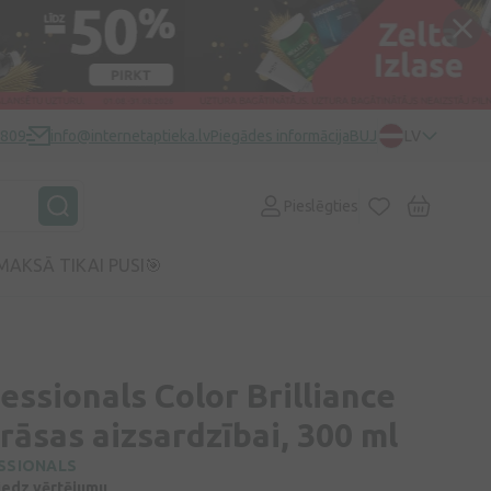
0809
info@internetaptieka.lv
Piegādes informācija
BUJ
LV
Pieslēgties
MAKSĀ TIKAI PUSI🎯
essionals Color Brilliance
āsas aizsardzībai, 300 ml
SSIONALS
niedz vērtējumu