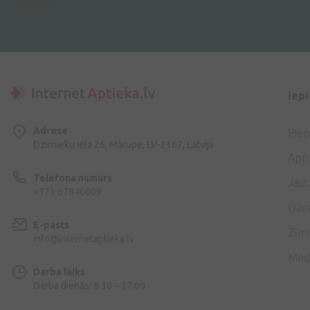
Iep
Adrese
Pie
Dzirnieku iela 26, Mārupe, LV-2167, Latvija
Apm
Telefona numurs
Jaut
+371 67840809
Dāv
E-pasts
Zīmo
info@internetaptieka.lv
Med
Darba laiks
Darba dienās: 8:30 – 17:00