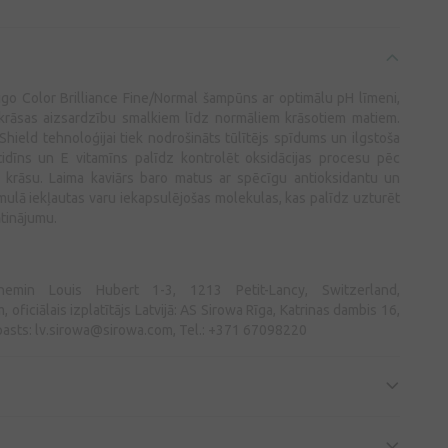
igo Color Brilliance Fine/Normal šampūns ar optimālu pH līmeni,
 krāsas aizsardzību smalkiem līdz normāliem krāsotiem matiem.
Shield tehnoloģijai tiek nodrošināts tūlītējs spīdums un ilgstoša
stidīns un E vitamīns palīdz kontrolēt oksidācijas procesu pēc
 krāsu. Laima kaviārs baro matus ar spēcīgu antioksidantu un
mulā iekļautas varu iekapsulējošas molekulas, kas palīdz uzturēt
tinājumu.
in Louis Hubert 1-3, 1213 Petit-Lancy, Switzerland,
iciālais izplatītājs Latvijā: AS Sirowa Rīga, Katrinas dambis 16,
pasts:
lv.sirowa@sirowa.com
, Tel.: +371 67098220