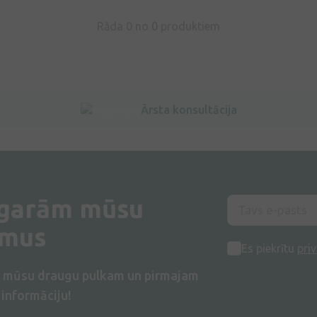
Rāda 0 no
0
produktiem
Ārsta konsultācija
 garām mūsu
umus
Es piekrītu
priv
s mūsu draugu pulkam un pirmajam
informāciju!