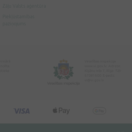
Zāļu Valsts aģentūra
Piekļūstamības
paziņojums
erinārā
Veselības inspekcija
encēta
www.vi.gov.lv. Adrese:
ptieka
Klijānu iela 7, Rīga. Tālr:
67081600. E-pasts:
vi@vi.gov.lv