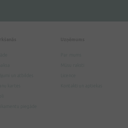
irkšanās
Uzņēmums
gāde
Par mums
aksa
Mūsu raksti
ājumi un atbildes
Licence
anu kartes
Kontakti un aptiekas
li
ikamentu piegāde