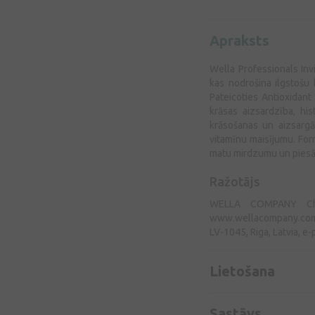
Apraksts
Wella Professionals Inv
kas nodrošina ilgstošu
Pateicoties Antioxidant 
krāsas aizsardzība, hi
krāsošanas un aizsargā
vitamīnu maisījumu. For
matu mirdzumu un piesā
Ražotājs
WELLA COMPANY Chem
www.wellacompany.com, of
LV-1045, Riga, Latvia, e-
Lietošana
Sastāvs