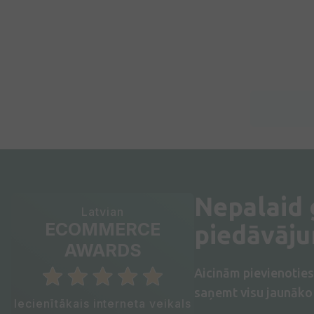
Nepalaid
Latvian
ECOMMERCE
piedāvāj
AWARDS
Aicinām pievienotie
saņemt visu jaunāko 
Iecienītākais interneta veikals