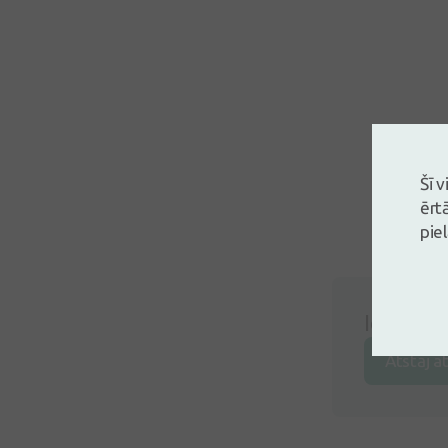
Šī 
ērt
pie
Ielogojie
Atstāj a