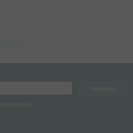
Pieteikties
ātuma politikai