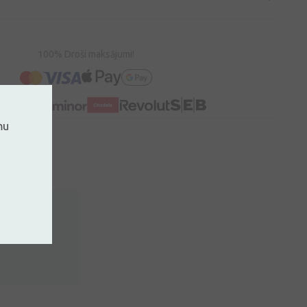
100% Droši maksājumi!
mu