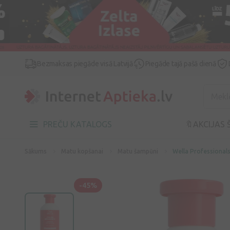
Bezmaksas piegāde visā Latvijā
Piegāde tajā pašā dienā
PREČU KATALOGS
🔖AKCIJAS 
Sākums
Matu kopšanai
Matu šampūni
Wella Professionals
-45%