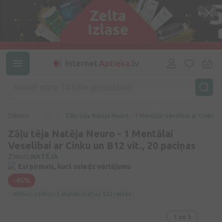
Sākums
...
Zāļu tēja Natēja Neuro - 1 Mentālai Veselībai ar Cinku un
Zāļu tēja Natēja Neuro - 1 Mentālai
Veselībai ar Cinku un B12 vit., 20 paciņas
Zīmols:
NATĒJA
Esi pirmais, kurš sniedz vērtējumu
-45%
Preci pēdējās
3 dienās
skatījās
122 reizes
1
no 3