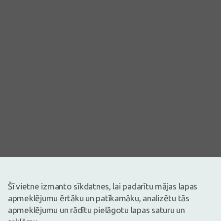
Šī vietne izmanto sīkdatnes, lai padarītu mājas lapas
apmeklējumu ērtāku un patīkamāku, analizētu tās
Attēlam ir ilustratīva nozīme
apmeklējumu un rādītu pielāgotu lapas saturu un