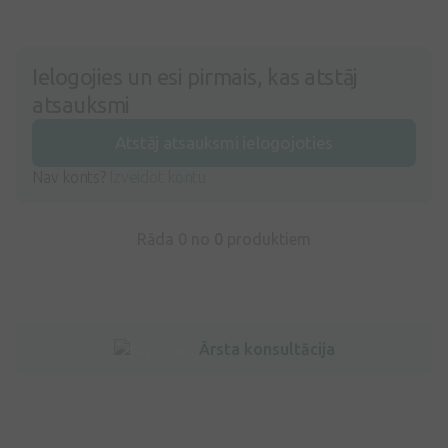
Ielogojies un esi pirmais, kas atstāj
atsauksmi
Atstāj atsauksmi ielogojoties
Nav konts?
Izveidot kontu
Rāda 0 no
0
produktiem
Ārsta konsultācija