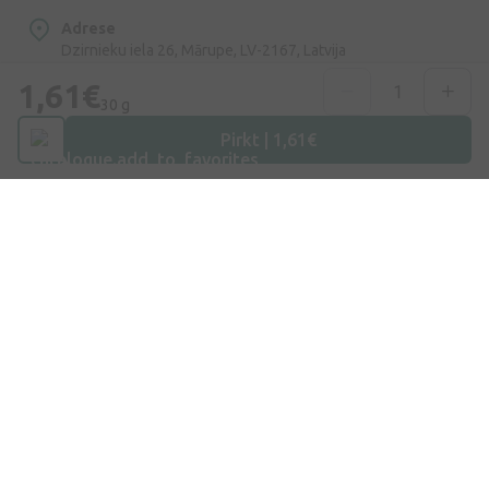
Adrese
Dzirnieku iela 26, Mārupe, LV-2167, Latvija
1,61€
Telefona numurs
30 g
+371 67840809
Pirkt | 1,61€
E-pasts
info@internetaptieka.lv
Darba laiks
Darba dienās: 8:30 – 17:00
Iepirkšanās
Piegāde