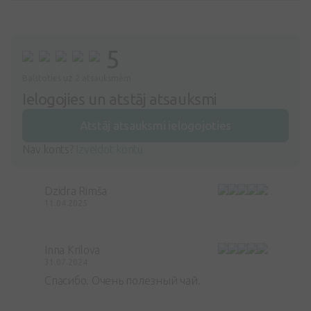
5
Balstoties uz 2 atsauksmēm
Ielogojies un atstāj atsauksmi
Atstāj atsauksmi ielogojoties
Nav konts?
Izveidot kontu
Dzidra Rimša
11.04.2025
Inna Krilova
31.07.2024
Спасибо. Очень полезный чай.