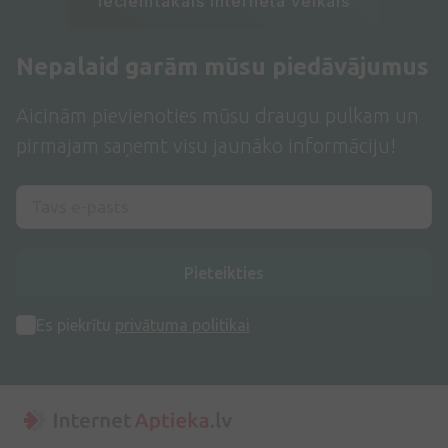
Iecienītākais interneta veikals
Nepalaid garām mūsu piedāvājumus
Aicinām pievienoties mūsu draugu pulkam un
pirmajam saņemt visu jaunāko informāciju!
Pieteikties
Es piekrītu
privātuma politikai