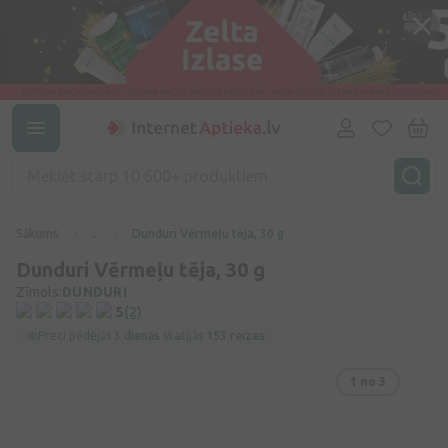
Sākums
...
Dunduri Vērmeļu tēja, 30 g
Dunduri Vērmeļu tēja, 30 g
Zīmols:
DUNDURI
5
(2)
Preci pēdējās
3 dienās
skatījās
153 reizes
1
no 3