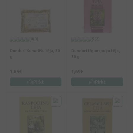
0
(0)
5
(2)
Dunduri Kumelīšu tēja, 30
Dunduri Ugunspuķu tēja,
g
30 g
1,65€
1,69€
Pirkt
Pirkt