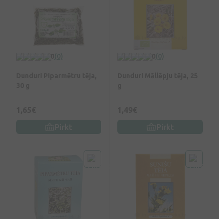
0
(0)
0
(0)
Dunduri Piparmētru tēja,
Dunduri Māllēpju tēja, 25
30 g
g
1,65€
1,49€
Pirkt
Pirkt