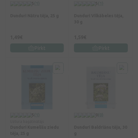
5
(1)
5
(1)
Dunduri Nātru tēja, 25 g
Dunduri Vilkābeles tēja,
30 g
1,49€
1,59€
Pirkt
Pirkt
5
(1)
0
(0)
Uztura bagātinātājs
Dunduri Kumelīšu ziedu
Dunduri Baldriānu tēja, 30
tēja, 25 g
g