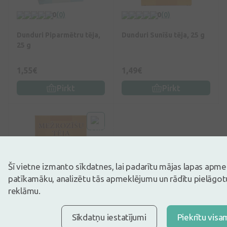
0
(0)
0
(0)
Dunduri Piparmētru tēja,
Dunduri Sunīšu tēja, 25 g
25 g
1,55€
1,49€
Pirkt
Pirkt
Šī vietne izmanto sīkdatnes, lai padarītu mājas lapas apm
patīkamāku, analizētu tās apmeklējumu un rādītu pielāgotu
reklāmu.
0
(0)
Sīkdatņu iestatījumi
Piekrītu visa
Dunduri Mežrozīšu tēja,