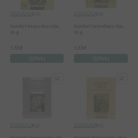
5
(1)
5
(2)
Dunduri Raspodiņu tēja,
Dunduri Ceļmallapu tēja,
25 g
25 g
1,55€
1,55€
Pirkt
Pirkt
5
(2)
5
(1)
Dunduri Vērmeļu tēja, 30
Dunduri Māteru tēja, 30 g