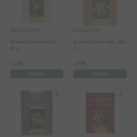
0
(0)
0
(0)
Dunduri Kliņģerīšu tēja,
Dunduri Ķimeņu tēja, 100
25 g
g
1,55€
2,49€
Pirkt
Pirkt