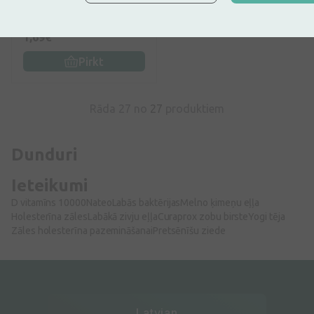
30 g
1,69€
Pirkt
Rāda 27 no
27
produktiem
Dunduri
Ieteikumi
D vitamīns 10000
Nateo
Labās baktērijas
Melno ķimeņu eļļa
Holesterīna zāles
Labākā zivju eļļa
Curaprox zobu birste
Yogi tēja
Zāles holesterīna pazemināšanai
Pretsēnīšu ziede
Latvian