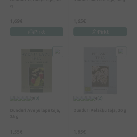
g
1,69€
1,65€
Pirkt
Pirkt
0
(0)
4
(2)
Dunduri Aveņu lapu tēja,
Dunduri Pelašķu tēja, 30 g
25 g
1,55€
1,65€