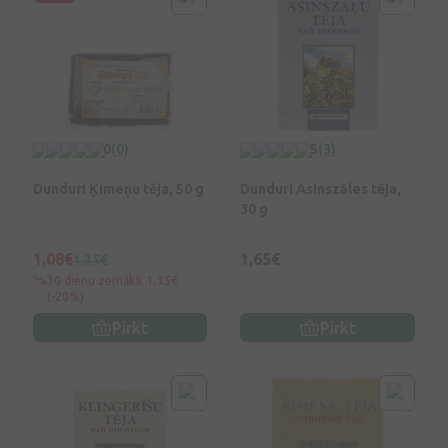
0
(0)
5
(3)
Dunduri Ķimeņu tēja, 50 g
Dunduri Asinszāles tēja,
30 g
1,08€
1,65€
1,35€
30 dienu zemākā: 1,35€
(-20%)
Pirkt
Pirkt