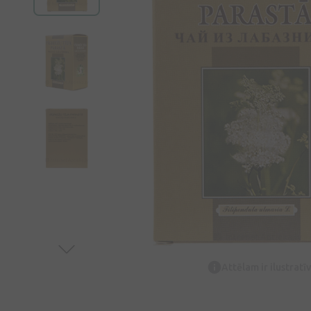
Attēlam ir ilustrat