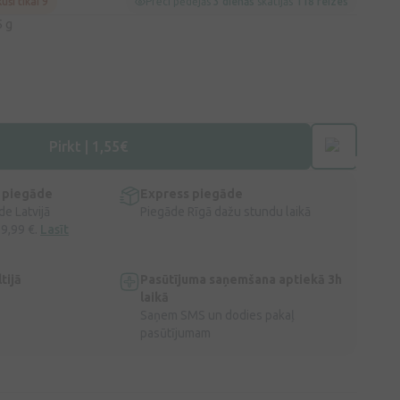
kuši tikai 9
Preci pēdējās
3 dienās
skatījās
118 reizes
5 g
Pirkt | 1,55€
 piegāde
Express piegāde
e Latvijā
Piegāde Rīgā dažu stundu laikā
 9,99 €.
Lasīt
tijā
Pasūtījuma saņemšana aptiekā 3h
laikā
Saņem SMS un dodies pakaļ
pasūtījumam