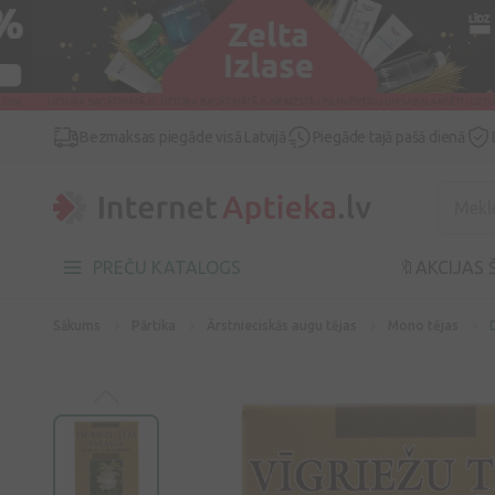
Bezmaksas piegāde visā Latvijā
Piegāde tajā pašā dienā
PREČU KATALOGS
🔖AKCIJAS 
Sākums
Pārtika
Ārstnieciskās augu tējas
Mono tējas