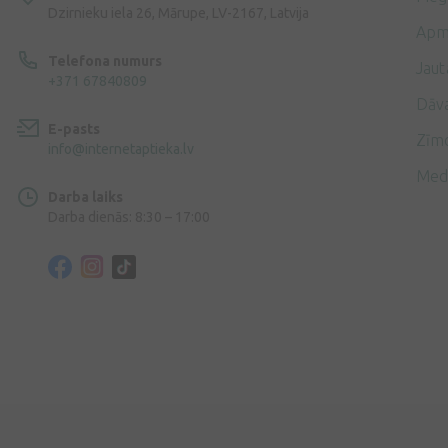
Dzirnieku iela 26, Mārupe, LV-2167, Latvija
Apm
Telefona numurs
Jaut
+371 67840809
Dāv
E-pasts
Zīmo
info@internetaptieka.lv
Med
Darba laiks
Darba dienās: 8:30 – 17:00