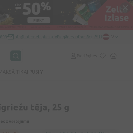
0809
info@internetaptieka.lv
Piegādes informācija
BUJ
LV
Pieslēgties
MAKSĀ TIKAI PUSI🎯
griežu tēja, 25 g
niedz vērtējumu