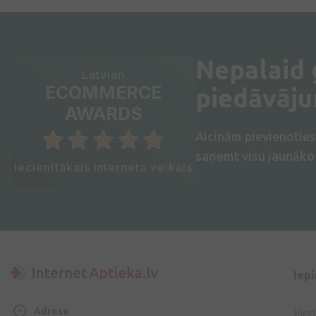
Nepalaid
Latvian
ECOMMERCE
piedāvāj
AWARDS
Aicinām pievienotie
saņemt visu jaunāko 
Iecienītākais interneta veikals
Iep
Adrese
Pie