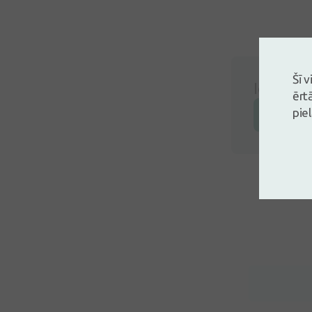
Šī 
Ielogojie
ērt
pie
Atstāj a