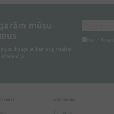
 garām mūsu
umus
Es piekrītu
priv
s mūsu draugu pulkam un pirmajam
informāciju!
irkšanās
Uzņēmums
gāde
Par mums