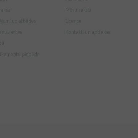
aksa
Mūsu raksti
ājumi un atbildes
Licence
anu kartes
Kontakti un aptiekas
li
ikamentu piegāde