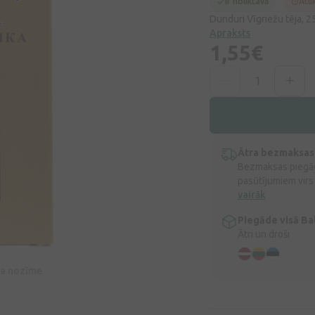
Ir noliktavā
Atli
Dunduri Vīgriežu tēja, 2
Apraksts
1,55€
Ātra bezmaksas
Bezmaksas piegād
pasūtījumiem virs
vairāk
Piegāde visā Bal
Ātri un droši
īva nozīme