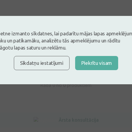
vietne izmanto sīkdatnes, lai padarītu mājas lapas apmeklēju
s un esi pirmais, kas atstāj atsauksmi
āku un patīkamāku, analizētu tās apmeklējumu un rādītu
lāgotu lapas saturu un reklāmu.
tsauksmi ielogojoties
Nav konts?
Izveidot kontu
Sīkdatņu iestatījumi
Piekrītu visam
Rāda 0 no
0
produktiem
Ārsta konsultācija