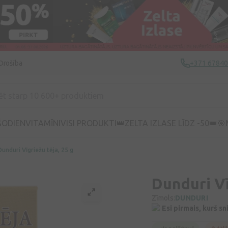
Drošība
+371 6784
ŠODIEN
VITAMĪNI
VISI PRODUKTI
👑ZELTA IZLASE LĪDZ -50👑
🎯
Dunduri Vīgriežu tēja, 25 g
Dunduri Vī
Zīmols:
DUNDURI
Esi pirmais, kurš s