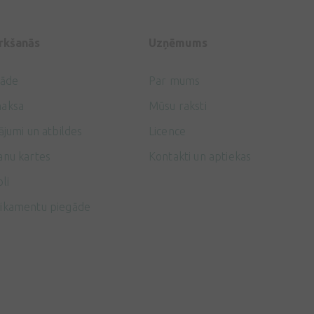
nepieciešams normālai kaulu,
skrimšļu un asinsvadu
darbībai.
irkšanās
Uzņēmums
gāde
Par mums
aksa
Mūsu raksti
ājumi un atbildes
Licence
anu kartes
Kontakti un aptiekas
li
ikamentu piegāde