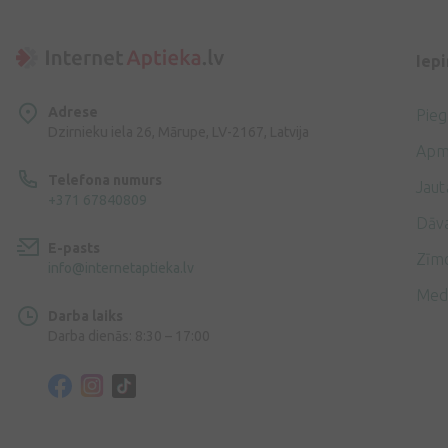
Iep
Adrese
Pie
Dzirnieku iela 26, Mārupe, LV-2167, Latvija
Apm
Telefona numurs
Jaut
+371 67840809
Dāv
E-pasts
Zīmo
info@internetaptieka.lv
Med
Darba laiks
Darba dienās: 8:30 – 17:00