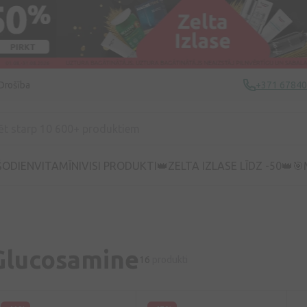
Drošība
+371 6784
ŠODIEN
VITAMĪNI
VISI PRODUKTI
👑ZELTA IZLASE LĪDZ -50👑
🎯
Glucosamine
16
produkti