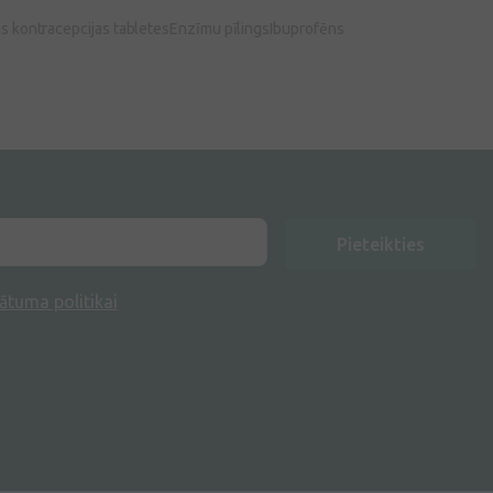
asinsvadu darbībai- normālai
as kontracepcijas tabletes
Enzīmu pīlings
Ibuprofēns
kaulu darbībai- normālai
skrimšļu darbībai- normālai
smaganu darbībai- normālai
ādas darbībai.
Pieteikties
ātuma politikai