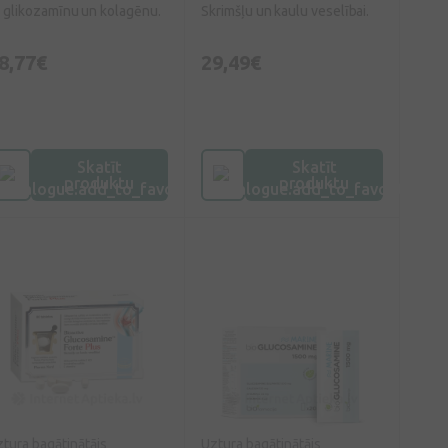
 glikozamīnu un kolagēnu.
Skrimšļu un kaulu veselībai.
8,77€
29,49€
Skatīt
Skatīt
produktu
produktu
tura bagātinātājs
Uztura bagātinātājs