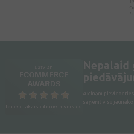
Co
Si
Nepalaid
Latvian
ECOMMERCE
piedāvāj
AWARDS
Aicinām pievienotie
saņemt visu jaunāko 
Iecienītākais interneta veikals