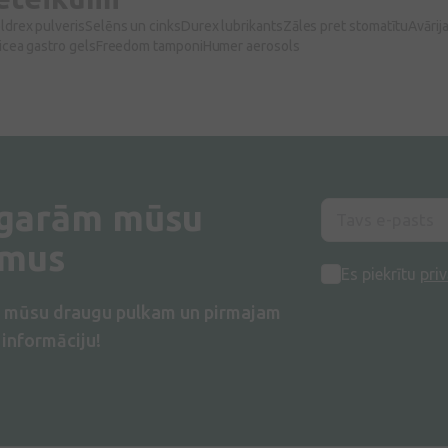
komponentus, taču
ldrex pulveris
Selēns un cinks
Durex lubrikants
Zāles pret stomatītu
Avārij
palielinoties vecumam, kā arī
licea gastro gels
Freedom tamponi
Humer aerosols
vielmaiņas traucējumu
gadījumā skrimšļu
atjaunošanās nenotiek pilnīgi;
palielināta fiziskā slodze un
liekais svars ir papildus slodze
locītavām, kas rada risku
skrimšļu ātrākai nodilšanai/
nolietošanās. Cilvēkam
 garām mūsu
glikozamīns ir atrodams visos
audos, bet augstā
umus
koncentrācijā tas ir sastopams
locītavu skrimšļos. C
Es piekrītu
priv
vitamīns veicina normālu
s mūsu draugu pulkam un pirmajam
imūnsistēmas darbību, veicina
šūnu aizsardzību pret
informāciju!
oksidatīvo stresu, palīdz
samazināt nogurumu un
nespēku, veicina normālu
kolagēna (saistaudu galvenās
sastāvdaļas) veidošanos, kas