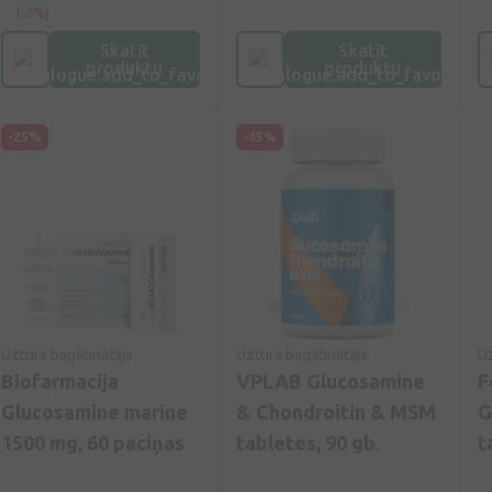
or
(-2%)
kv
Skatīt
Skatīt
ba
produktu
produktu
ie
ci
dz
-25%
-45%
Uztura bagātinātājs
Uztura bagātinātājs
Uz
Biofarmacija
VPLAB Glucosamine
F
Glucosamine marine
& Chondroitin & MSM
G
1500 mg, 60 paciņas
tabletes, 90 gb.
t