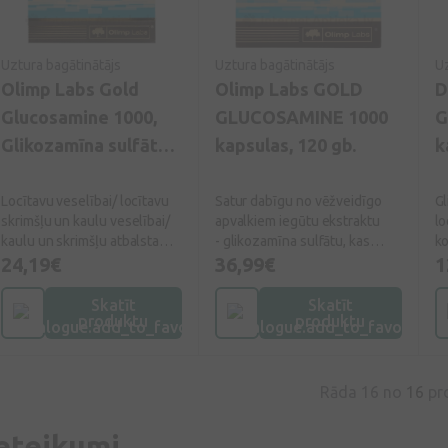
Uztura bagātinātājs
Uztura bagātinātājs
Uz
Olimp Labs Gold
Olimp Labs GOLD
D
Glucosamine 1000,
GLUCOSAMINE 1000
G
Glikozamīna sulfāts +
kapsulas, 120 gb.
k
C vitamīns, 60
kapsulas
Locītavu veselībai/ locītavu
Satur dabīgu no vēžveidīgo
Gl
skrimšļu un kaulu veselībai/
apvalkiem iegūtu ekstraktu
lo
kaulu un skrimšļu atbalsta
- glikozamīna sulfātu, kas
k
formula/kaulu un skrimšļu
24,19€
ir glikozaminoglikāni (locītavas
36,99€
1
veselības uzturēšanai.
skrimšļa pamatsastāvdaļa), kas
veido ķermeņa
Skatīt
Skatīt
produktu
produktu
saistaudus. Glikozamīns ir
svarīga sastāvdaļa locītavu
skrimšļu struktūrā, kas cilvēka
organismā sintezējas dabiskā
Rāda 16 no
16
pr
ceļā. Uzņemot pilnvērtīgu
uzturu, cilvēka organisms pats
eteikumi
spēj sintezēt saistaudu