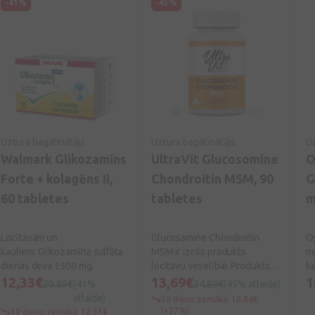
-41%
-45%
Uztura bagātinātājs
Uztura bagātinātājs
Uz
Walmark Glikozamīns
UltraVit Glucosomine
O
Forte + kolagēns II,
Chondroitin MSM, 90
G
60 tabletes
tabletes
m
Locītavām un
Glucosamine Chondroitin
Os
kauliem. Glikozamīna sulfāta
MSM ir izcils produkts
mg
dienas deva 1500 mg.
locītavu veselībai. Produkts
ka
12,33€
satur 1500 mg glikozamīna,
13,69€
gl
1
20,89€
(41%
24,89€
(45% atlaide)
1200 mg hondroitīna un 1200
vi
atlaide)
30 dienu zemākā: 10,84€
mg MSM 3 tabletēs.
uz
(+27%)
30 dienu zemākā: 12,53€