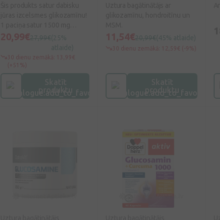
Šis produkts satur dabisku
Uztura bagātinātājs ar
Ar
jūras izcelsmes glikozamīnu!
glikozamīnu, hondroitīnu un
1 paciņa satur 1500 mg
MSM.
1
glikozamīna sulfāta.
20,99€
11,54€
27,99€
(25%
20,99€
(45% atlaide)
GLUCOSAMINE 1500 mg
atlaide)
30 dienu zemākā: 12,59€ (-9%)
MARINE nesatur ķīmiskas
30 dienu zemākā: 13,99€
piedevas, konservantus vai
(+51%)
citas palīgvielas, tādēļ garša
Skatīt
Skatīt
ir neitrāla. Aktīvās vielas
produktu
produktu
palīdz: Glikozamīns cilvēkam
ir atrodams visos audos, bet
augstā koncentrācijā tas ir
sastopams locītavu
skrimšļos.Kalcijs ir
nepieciešams kaulu
veselības uzturēšanai, lai
uzturētu zobu veselību.
Kalcijs palīdz nodrošināt
normālu muskuļu darbību D
vitamīns palīdz uzturēt kaulu
un zobu veselību, normālu
muskuļu darbību. D vitamīns
Uztura bagātinātājs
Uztura bagātinātājs
Uz