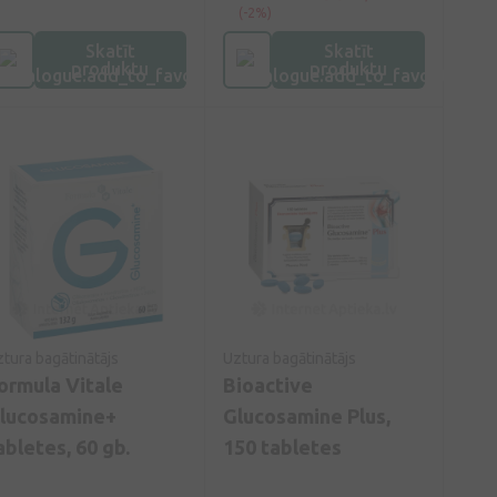
ganismā. Tas ir augstas
nepieciešams normālai kaulu
(-2%)
alitātes uztura
un skrimšļu darbībai.
Skatīt
Skatīt
gātinātājs, kas īpaši
produktu
produktu
teicams sportistiem un
lvēkiem, kuri vada aktīvu
īvesveidu.
tura bagātinātājs
Uztura bagātinātājs
ormula Vitale
Bioactive
lucosamine+
Glucosamine Plus,
abletes, 60 gb.
150 tabletes