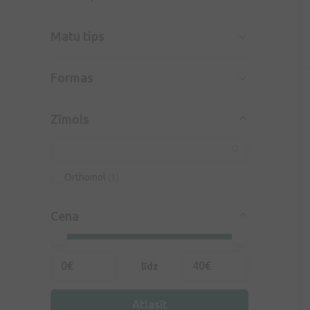
Matu tips
Formas
Zīmols
Orthomol
(1)
Cena
līdz
Atlasīt