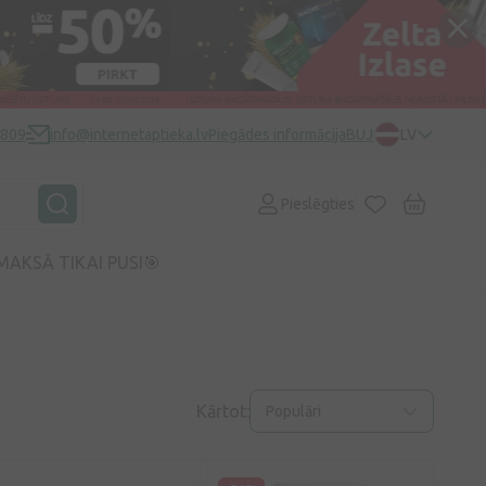
0809
info@internetaptieka.lv
Piegādes informācija
BUJ
LV
Pieslēgties
MAKSĀ TIKAI PUSI🎯
Kārtot:
Populāri