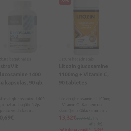
-51%
tura bagātinātājs
Uztura bagātinātājs
stroVit
Litozin glucosamine
lucosamine 1400
1100mg + Vitamin C,
g kapsulas, 90 gb.
90 tabletes
trovit glucosamine 1400
Litozin glucosamine 1100mg
 ir uztura bagātinātājs
+ Vitamin C - Kauliem un
psulu veidā, kas ir
skrimšļiem, Glikozamīns ir
ikozamīna sulfāta avots –
0,69€
dabīgs skrimšļa komponents,
13,32€
27,19€
(51%
ela, kas izceļas ar lielisku
C vitamīns veicina normālu
atlaide)
sūkšanos cilvēka
kolagēna veidošanos, kas
30 dienu zemākā: 13,59€