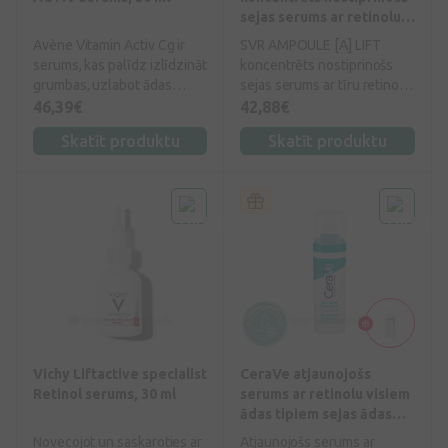
sejas serums ar retinolu,
30 ml
Avène Vitamin Activ Cg ir
SVR AMPOULE [A] LIFT
serums, kas palīdz izlīdzināt
koncentrēts nostiprinošs
grumbas, uzlabot ādas
sejas serums ar tīru retinolu
mirdzumu un samazināt
lielā koncentrācijā (0,3%) un
46,39€
42,88€
tumšos plankumus. Tā
tā efektivitāti pastiprinošu
Skatīt produktu
Skatīt produktu
sastāvā esošais C vitamīns,
NovoRetin™ kompleksu
niacinamīds un bakučiols
(2%). Efektīvi uzlabo ādas
atjauno ādu un uzlabo tās
tekstūru - izlīdzina ādas
toni.
virsmu un grumbas, mazina
pigmentācijas plankumu un
poru izteiktību, palīdz
koriģēt pūtīšu atstātās
nepilnības uz ādas.
Bagātināts ar vitamīnu B3 un
keramīdiem, kas aizsargā un
spēcina ādas barjeru.
Vichy Liftactive specialist
CeraVe atjaunojošs
Retinol serums, 30 ml
serums ar retinolu visiem
ādas tipiem sejas ādas
kopšanai, 30 ml
Novecojot un saskaroties ar
Atjaunojošs serums ar