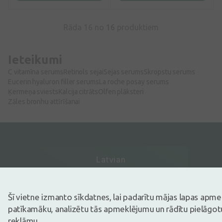
atjaunošanos. Visām ādas
tipiem, arī jutīgai ādai.
Rāda 16 no
16
produktiem
Ieteikumi
C vitamīna serums
Retinols sejai
Sejas serums
Skropstu serums
Eucerin hyaluron filler serums
La roche posay serums
Ķermeņa sviests
Kalcija citrāts
Olfen plāksteri
Zāles bronhu attīrīšanai
Latvian
ECOMMERCE
AWARDS
Šī vietne izmanto sīkdatnes, lai padarītu mājas lapas apm
patīkamāku, analizētu tās apmeklējumu un rādītu pielāgotu
reklāmu.