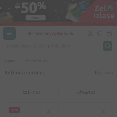
Sākums
Retinola serums
Retinola serums
16
produkti
Filtrēt
Kārtot
-30%