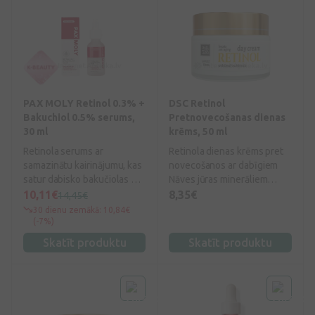
PAX MOLY Retinol 0.3% +
DSC Retinol
Bakuchiol 0.5% serums,
Pretnovecošanas dienas
30 ml
krēms, 50 ml
Retinola serums ar
Retinola dienas krēms pret
samazinātu kairinājumu, kas
novecošanos ar dabīgiem
satur dabisko bakučiolas un
Nāves jūras minerāliem
retinola aizstājēju
nesatur parabēnus.
10,11€
8,35€
14,45€
kombināciju, nodrošinot
Bagātināts ar Nāves jūras
30 dienu zemākā: 10,84€
paaugstinātu efektivitāti
minerāliem un retinolu, lai
(-7%)
poru uzlabošanā un
mitrinātu un atsvaidzinātu
Skatīt produktu
Skatīt produktu
elastībā.
ādas izskatu.