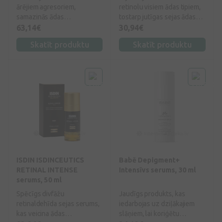
ārējiem agresoriem,
retinolu visiem ādas tipiem,
samazinās ādas
tostarp jutīgas sejas ādas
atjaunošanās spēja,
kopšanai. Samazina poru
63,14€
30,94€
grumbiņas kļūst
redzamību un pēcaknes
Skatīt produktu
Skatīt produktu
redzamākas un dziļākas.
izmaiņas.
Risinājums no Vichy Retinol
Specialist serums, kas
bagātināts ar 0,2% tīru
retinolu, stabilizēts ar
probiotiskajām frakcijām un
bioloģiskajiem peptīdiem, lai
nodrošinātu intensīvu
pretnovecošanās iedarbību.
Tas samazina visdziļakās
grumbiņas.
ISDIN ISDINCEUTICS
Babē Depigment+
RETINAL INTENSE
Intensīvs serums, 30 ml
serums, 50 ml
Spēcīgs divfāžu
Jaudīgs produkts, kas
retinaldehīda sejas serums,
iedarbojas uz dziļākajiem
kas veicina ādas
slāņiem, lai koriģētu