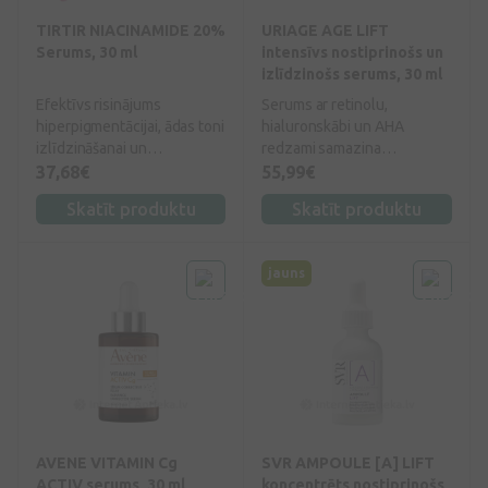
TIRTIR NIACINAMIDE 20%
URIAGE AGE LIFT
Serums, 30 ml
intensīvs nostiprinošs un
izlīdzinošs serums, 30 ml
Efektīvs risinājums
Serums ar retinolu,
hiperpigmentācijai, ādas toni
hialuronskābi un AHA
izlīdzināšanai un
redzami samazina
novecošanās pazīmju
grumbiņas un padara ādu
37,68€
55,99€
samazināšanai. Šis serums
gludāku un elastīgāku. Sejas
Skatīt produktu
Skatīt produktu
palīdz samazināt tumšos
kontūras kļūst izteiktākas;
plankumus, sašaurina poras
piemērots lietošanai pirms
un atjauno ādai jauneklīgu
krēma.
jauns
mirdzošu toni.
AVENE VITAMIN Cg
SVR AMPOULE [A] LIFT
ACTIV serums, 30 ml
koncentrēts nostiprinošs