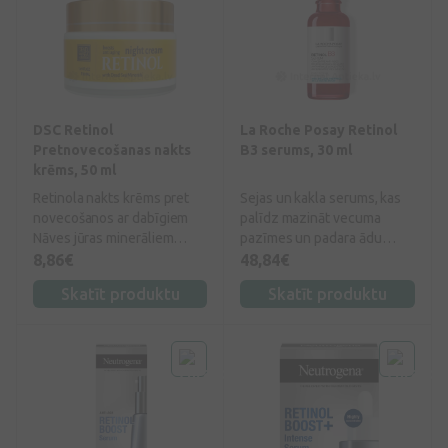
DSC Retinol
La Roche Posay Retinol
Pretnovecošanas nakts
B3 serums, 30 ml
krēms, 50 ml
Retinola nakts krēms pret
Sejas un kakla serums, kas
novecošanos ar dabīgiem
palīdz mazināt vecuma
Nāves jūras minerāliem
pazīmes un padara ādu
nesatur parabēnus.
gludāku, mitrinātu un
8,86€
48,84€
atjaunotu. Rezultātā
Skatīt produktu
Skatīt produktu
samazinās grumbiņas un
tiek novērstas saules
iedarbības izraisītās
novecošanās pazīmes.