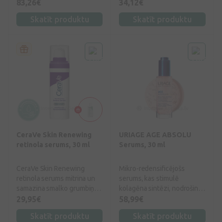
atjaunošanos, lai tā
hiperpigmentāciju un
83,26€
34,12€
izskatītos jauneklīgāka.
atjaunotu ādu, pateicoties
Skatīt produktu
Skatīt produktu
tādu aktīvo sastāvdaļu
kombinācijai kā liposomēta
traneksāmskābe un
niacinamīds, arbutīns un
retinols, kas piedāvā
depigmentējošu un
atjaunojošu iedarbību uz
jutīgu ādu.
CeraVe Skin Renewing
URIAGE AGE ABSOLU
retinola serums, 30 ml
Serums, 30 ml
CeraVe Skin Renewing
Mikro-redensificējošs
retinola serums mitrina un
serums, kas stimulē
samazina smalko grumbiņu
kolagēna sintēzi, nodrošinot
un grumbu redzamību,
tūlītēju ādas izlīdzināšanu
29,95€
58,99€
veicinot ādas dabiskās
un apjoma palielināšanu.
Skatīt produktu
Skatīt produktu
aizsargbarjeras