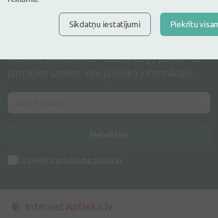
Iecienītākais interneta veikals
Sīkdatņu iestatījumi
Piekrītu visa
Nepalaid garām mūsu piedāvājumus
Aicinām pievienoties mūsu draugu pulkam un
pirmajam saņemt visu jaunāko informāciju!
Pieteikties
Es piekrītu
privātuma politikai