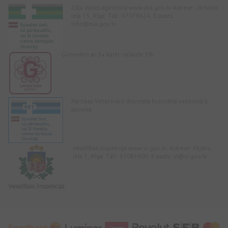
Zāļu Valsts aģentūra www.zva.gov.lv Adrese: Jersikas
iela 15, Rīga. Tālr: 67078424. E-pasts:
info@zva.gov.lv
Ģimenēm ar 3+ karti - atlaide 5%
Pārtikas Veterinārā dienesta licencēta veterinārā
aptieka
Veselības inspekcija www.vi.gov.lv. Adrese: Klijānu
iela 7, Rīga. Tālr: 67081600. E-pasts:
vi@vi.gov.lv