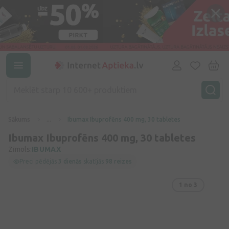
Sākums
...
Ibumax Ibuprofēns 400 mg, 30 tabletes
Ibumax Ibuprofēns 400 mg, 30 tabletes
Zīmols:
IBUMAX
Preci pēdējās
3 dienās
skatījās
98 reizes
1
no 3