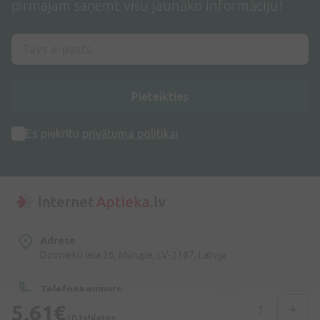
pirmajam saņemt visu jaunāko informāciju!
Pieteikties
Es piekrītu
privātuma politikai
Adrese
Dzirnieku iela 26, Mārupe, LV-2167, Latvija
Telefona numurs
+371 67840809
5,61€
30 tabletes