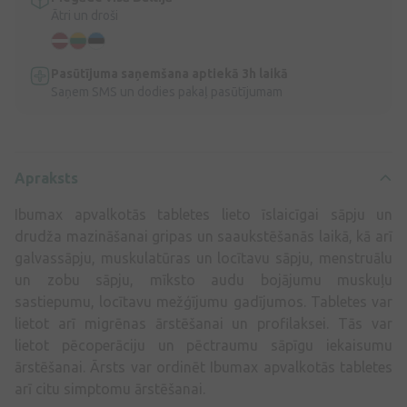
Ātri un droši
Pasūtījuma saņemšana aptiekā 3h laikā
Saņem SMS un dodies pakaļ pasūtījumam
Apraksts
Ibumax apvalkotās tabletes lieto īslaicīgai sāpju un
drudža mazināšanai gripas un saaukstēšanās laikā, kā arī
galvassāpju, muskulatūras un locītavu sāpju, menstruālu
un zobu sāpju, mīksto audu bojājumu muskuļu
sastiepumu, locītavu mežģījumu gadījumos. Tabletes var
lietot arī migrēnas ārstēšanai un profilaksei. Tās var
lietot pēcoperāciju un pēctraumu sāpīgu iekaisumu
ārstēšanai. Ārsts var ordinēt Ibumax apvalkotās tabletes
arī citu simptomu ārstēšanai.