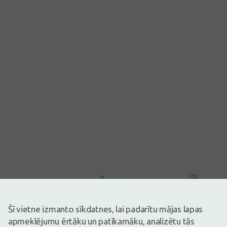
Attēlam ir ilustratīva nozīme
5,61€
Šī vietne izmanto sīkdatnes, lai padarītu mājas lapas
apmeklējumu ērtāku un patīkamāku, analizētu tās
Ir noliktavā
Atlicis nedaudz