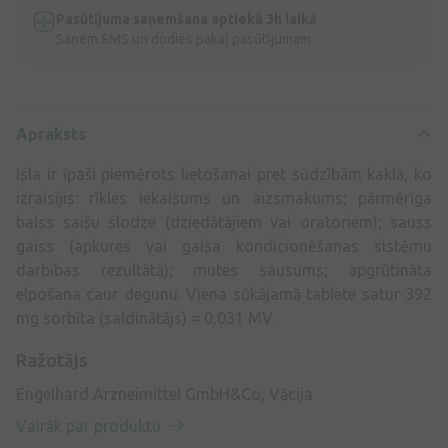
Pasūtījuma saņemšana aptiekā 3h laikā
Saņem SMS un dodies pakaļ pasūtījumam
Apraksts
Isla ir īpaši piemērots lietošanai pret sūdzībām kaklā, ko
izraisījis: rīkles iekaisums un aizsmakums; pārmērīga
balss saišu slodze (dziedātājiem vai oratoriem); sauss
gaiss (apkures vai gaisa kondicionēšanas sistēmu
darbības rezultātā); mutes sausums; apgrūtināta
elpošana caur degunu. Viena sūkājamā tablete satur 392
mg sorbīta (saldinātājs) = 0,031 MV.
Ražotājs
Engelhard Arzneimittel GmbH&Co, Vācija
Vairāk par produktu