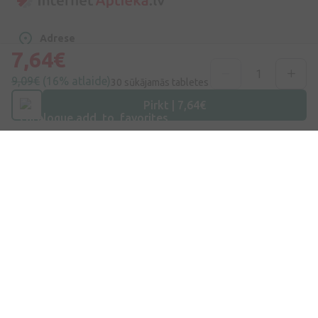
Adrese
Dzirnieku iela 26, Mārupe, LV-2167, Latvija
7,64€
9,09€
(16% atlaide)
30 sūkājamās tabletes
Telefona numurs
+371 67840809
Pirkt | 7,64€
E-pasts
info@internetaptieka.lv
Darba laiks
Darba dienās: 8:30 – 17:00
Iepirkšanās