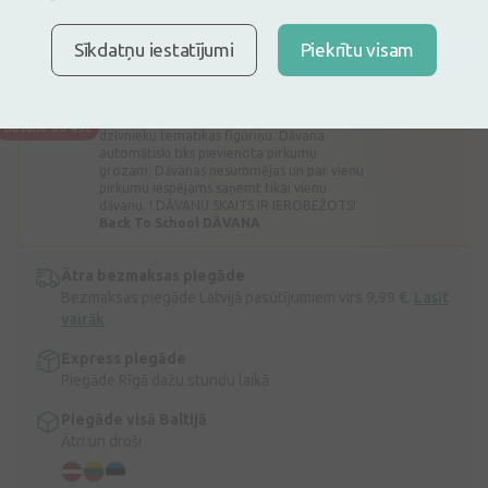
Ir noliktavā
Atlicis nedaudz
Nesterila medicīniskā marle. Blīvums: 19 diegi.
Sīkdatņu iestatījumi
Piekrītu visam
Apraksts
Lego DĀVANA
Dāvana
Iegādājoties bērnu preces 49€ vērtībā,
DĀVANĀ iegūsiet Lego Minifigures mazo
Dāvana no 49€
dzīvnieku tematikas figūriņu. Dāvana
automātiski tiks pievienota pirkumu
grozam. Dāvanas nesummējas un par vienu
pirkumu iespējams saņemt tikai vienu
dāvanu. ! DĀVANU SKAITS IR IEROBEŽOTS!
Back To School DĀVANA
Ātra bezmaksas piegāde
Bezmaksas piegāde Latvijā pasūtījumiem virs 9,99 €.
Lasīt
vairāk
Express piegāde
Piegāde Rīgā dažu stundu laikā
Piegāde visā Baltijā
Ātri un droši