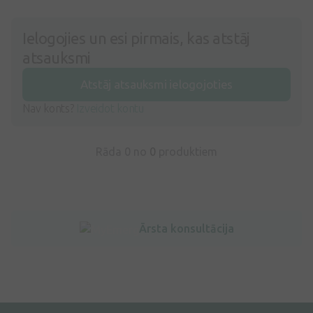
Ielogojies un esi pirmais, kas atstāj
atsauksmi
Atstāj atsauksmi ielogojoties
Nav konts?
Izveidot kontu
Rāda 0 no
0
produktiem
Ārsta konsultācija