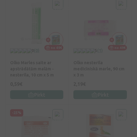
no 49€
no 49€
0
(0)
5
(1)
Olko Marles saite ar
Olko nesterila
apstrādātām malām -
medicīniskā marle, 90 cm
nesterila, 10 cm x 5 m
x 3 m
0,59€
2,19€
Pirkt
Pirkt
-25%