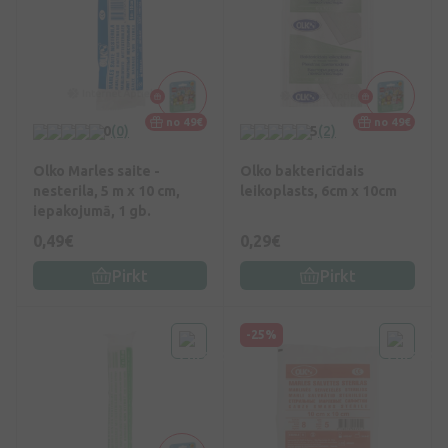
no 49€
no 49€
0
(0)
5
(2)
Olko Marles saite -
Olko baktericīdais
nesterila, 5 m x 10 cm,
leikoplasts, 6cm x 10cm
iepakojumā, 1 gb.
0,49€
0,29€
Pirkt
Pirkt
-25%