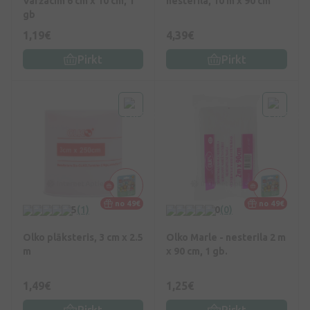
Varžacīm 6 cm x 10 cm, 1
nesterila, 10 m x 90 cm
gb
1,19€
4,39€
Pirkt
Pirkt
no 49€
no 49€
5
(1)
0
(0)
Olko plāksteris, 3 cm x 2.5
Olko Marle - nesterila 2 m
m
x 90 cm, 1 gb.
1,49€
1,25€
Pirkt
Pirkt