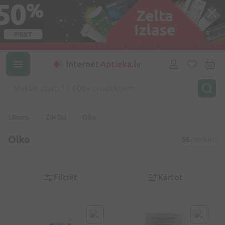
Sākums
ZĪMOLI
Olko
Olko
56
produkti
Filtrēt
Kārtot