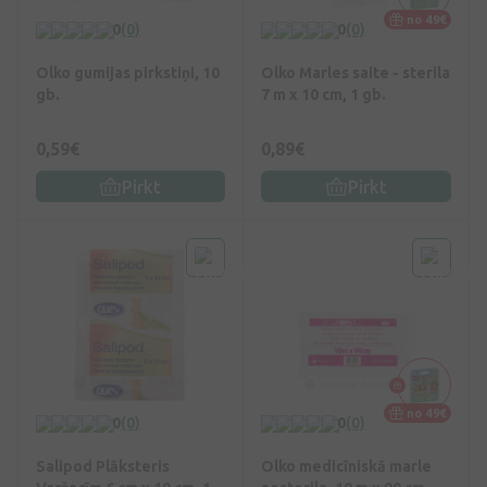
no 49€
0
(0)
0
(0)
Olko gumijas pirkstiņi, 10
Olko Marles saite - sterila
gb.
7 m x 10 cm, 1 gb.
0,59€
0,89€
Pirkt
Pirkt
no 49€
0
(0)
0
(0)
Salipod Plāksteris
Olko medicīniskā marle