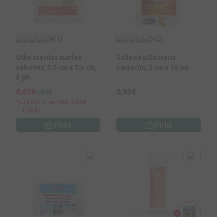
4
(1)
5
(2)
Olko sterilas marles
Salipod plāksteris
salvetes, 7.5 cm x 7.5 cm,
varžacīm, 2 cm x 10 cm
5 gb.
0,67€
0,95€
0,89€
30 dienu zemākā: 0,89€
(-25%)
Pirkt
Pirkt