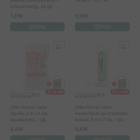
Baktericīdie plāksteri -
14 cm x 7 m, 7 m
ūdensizturīgi, 20 gb.
1,39€
0,99€
Pirkt
Pirkt
no 49€
no 49€
5
(2)
0
(0)
Olko Marles saite -
Olko Marles saite -
sterila, 5 m x 5 cm,
nesterila ar apstrādātām
iepakojumā, 1 gb.
malām, 5 m x 7 cm, 1 gb.
0,45€
0,45€
Pirkt
Pirkt