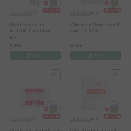
no 49€
no 49€
5
(1)
0
(0)
Olko Marles saite -
Olko Acu plāksteri sterili
nesterila 7 m x 14 cm, 1
izmērs S, 30 gb.
gb.
0,99€
6,19€
Pirkt
Pirkt
no 49€
no 49€
0
(0)
0
(0)
Olko Marle - nesterila 1 m
Olko plāksteris 3 cm x 5