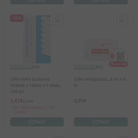
-25%
no 49€
0
(0)
0
(0)
Olko koka špāteles
Olko leikoplasts, 2 cm x 5
150mm x 18mm x 1.6mm,
m
100 gb.
2,47€
0,99€
3,29€
30 dienu zemākā: 3,29€
(-25%)
Pirkt
Pirkt