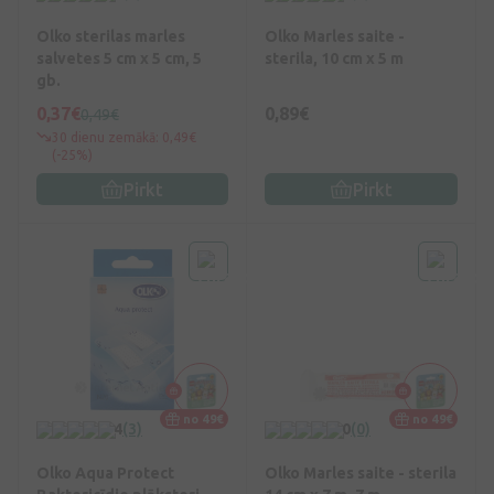
Olko sterilas marles
Olko Marles saite -
salvetes 5 cm x 5 cm, 5
sterila, 10 cm x 5 m
gb.
0,37€
0,89€
0,49€
30 dienu zemākā: 0,49€
(-25%)
Pirkt
Pirkt
no 49€
no 49€
4
(3)
0
(0)
Olko Aqua Protect
Olko Marles saite - sterila