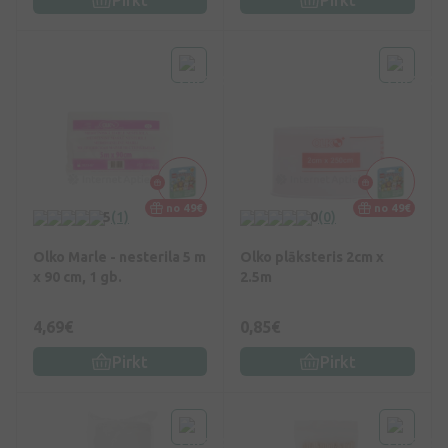
no 49€
no 49€
5
(1)
0
(0)
Olko Marle - nesterila 5 m
Olko plāksteris 2cm x
x 90 cm, 1 gb.
2.5m
4,69€
0,85€
Pirkt
Pirkt