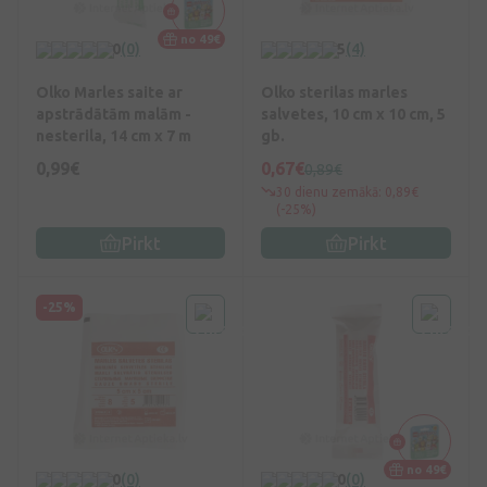
no 49€
0
(0)
5
(4)
Olko Marles saite ar
Olko sterilas marles
apstrādātām malām -
salvetes, 10 cm x 10 cm, 5
nesterila, 14 cm x 7 m
gb.
0,99€
0,67€
0,89€
30 dienu zemākā: 0,89€
(-25%)
Pirkt
Pirkt
-25%
no 49€
0
(0)
0
(0)