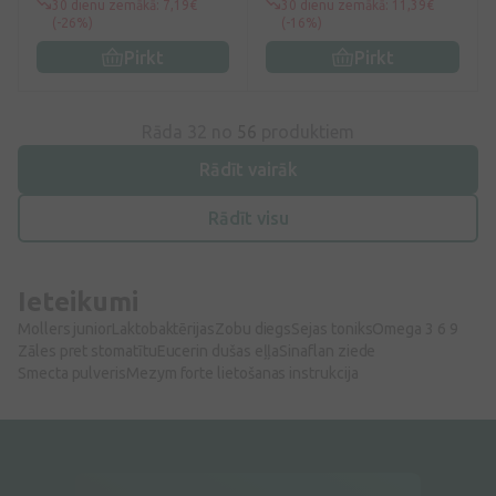
30 dienu zemākā: 7,19€
30 dienu zemākā: 11,39€
(-26%)
(-16%)
Pirkt
Pirkt
Rāda 32 no
56
produktiem
Rādīt vairāk
Rādīt visu
Ieteikumi
Mollers junior
Laktobaktērijas
Zobu diegs
Sejas toniks
Omega 3 6 9
Zāles pret stomatītu
Eucerin dušas eļļa
Sinaflan ziede
Smecta pulveris
Mezym forte lietošanas instrukcija