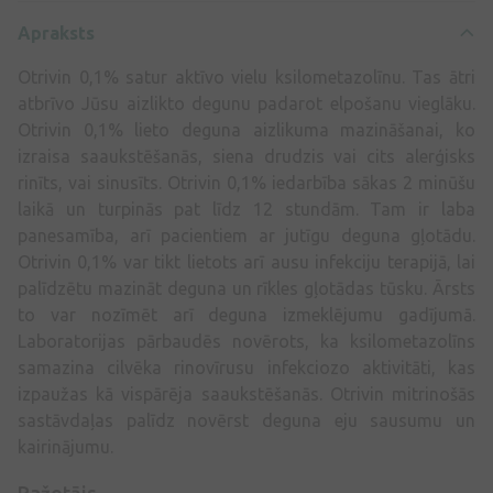
Apraksts
Otrivin 0,1% satur aktīvo vielu ksilometazolīnu. Tas ātri
atbrīvo Jūsu aizlikto degunu padarot elpošanu vieglāku.
Otrivin 0,1% lieto deguna aizlikuma mazināšanai, ko
izraisa saaukstēšanās, siena drudzis vai cits alerģisks
rinīts, vai sinusīts. Otrivin 0,1% iedarbība sākas 2 minūšu
laikā un turpinās pat līdz 12 stundām. Tam ir laba
panesamība, arī pacientiem ar jutīgu deguna gļotādu.
Otrivin 0,1% var tikt lietots arī ausu infekciju terapijā, lai
palīdzētu mazināt deguna un rīkles gļotādas tūsku. Ārsts
to var nozīmēt arī deguna izmeklējumu gadījumā.
Laboratorijas pārbaudēs novērots, ka ksilometazolīns
samazina cilvēka rinovīrusu infekciozo aktivitāti, kas
izpaužas kā vispārēja saaukstēšanās. Otrivin mitrinošās
sastāvdaļas palīdz novērst deguna eju sausumu un
kairinājumu.