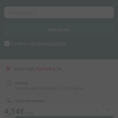
Pieteikties
Es piekrītu
privātuma politikai
Adrese
Dzirnieku iela 26, Mārupe, LV-2167, Latvija
Telefona numurs
+371 67840809
4,54€
10 ml