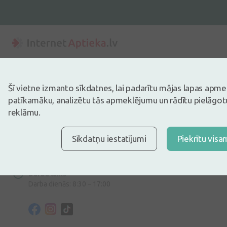
Adrese
Dzirnieku iela 26, Mārupe, LV-2167, Latvija
Šī vietne izmanto sīkdatnes, lai padarītu mājas lapas apm
patīkamāku, analizētu tās apmeklējumu un rādītu pielāgotu
Telefona numurs
reklāmu.
+371 67840809
Sīkdatņu iestatījumi
Piekrītu visa
E-pasts
info@internetaptieka.lv
Darba laiks
Darba dienās: 8:30 – 17:00