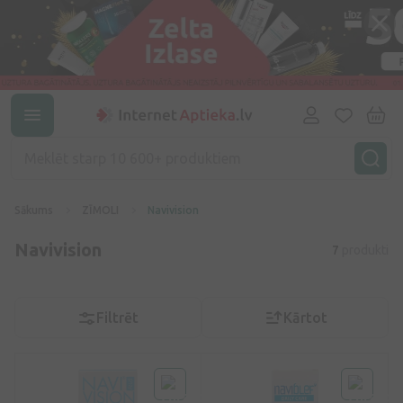
Sākums
ZĪMOLI
Navivision
Navivision
7
produkti
Filtrēt
Kārtot