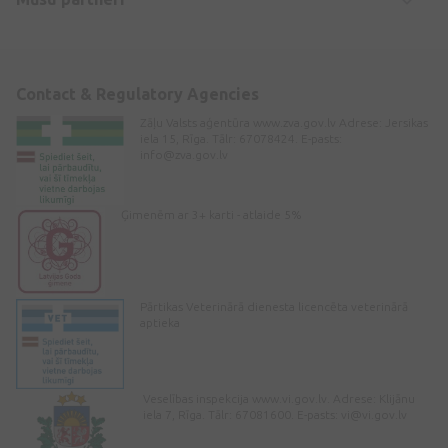
Contact & Regulatory Agencies
Zāļu Valsts aģentūra www.zva.gov.lv Adrese: Jersikas
iela 15, Rīga. Tālr: 67078424. E-pasts:
info@zva.gov.lv
Ģimenēm ar 3+ karti - atlaide 5%
Pārtikas Veterinārā dienesta licencēta veterinārā
aptieka
Veselības inspekcija www.vi.gov.lv. Adrese: Klijānu
iela 7, Rīga. Tālr: 67081600. E-pasts:
vi@vi.gov.lv