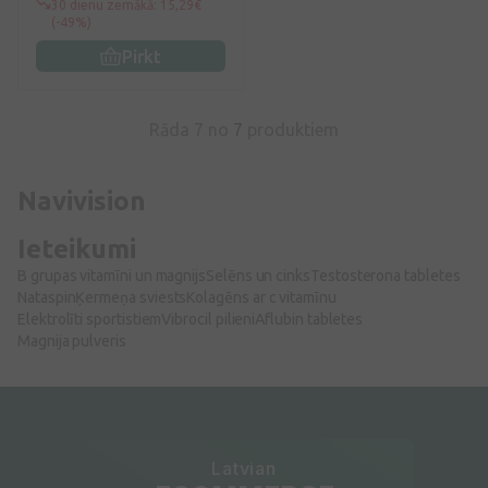
30 dienu zemākā: 15,29€
(-49%)
Pirkt
Rāda 7 no
7
produktiem
Navivision
Ieteikumi
B grupas vitamīni un magnijs
Selēns un cinks
Testosterona tabletes
Nataspin
Ķermeņa sviests
Kolagēns ar c vitamīnu
Elektrolīti sportistiem
Vibrocil pilieni
Aflubin tabletes
Magnija pulveris
Latvian