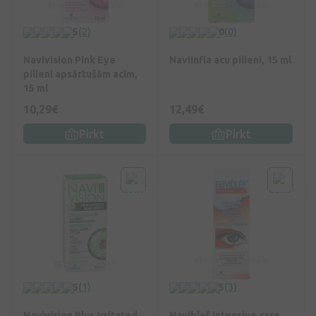
5
(2)
0
(0)
Navivision Pink Eye
NaviInfla acu pilieni, 15 ml
pilieni apsārtušām acīm,
15 ml
10,29€
12,49€
Pirkt
Pirkt
5
(1)
5
(3)
Navivision Plus Irritated
Naviblef Intensive care