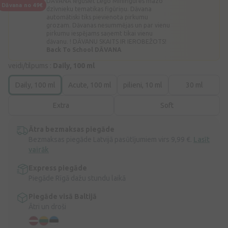
DĀVANĀ iegūsiet Lego Minifigures mazo
Dāvana no 49€
dzīvnieku tematikas figūriņu. Dāvana
automātiski tiks pievienota pirkumu
grozam. Dāvanas nesummējas un par vienu
pirkumu iespējams saņemt tikai vienu
dāvanu. ! DĀVANU SKAITS IR IEROBEŽOTS!
Back To School DĀVANA
veidi/tilpums :
Daily, 100 ml
Daily, 100 ml
Acute, 100 ml
pilieni, 10 ml
30 ml
Extra
Soft
Ātra bezmaksas piegāde
Bezmaksas piegāde Latvijā pasūtījumiem virs 9,99 €.
Lasīt
vairāk
Express piegāde
Piegāde Rīgā dažu stundu laikā
Piegāde visā Baltijā
Ātri un droši