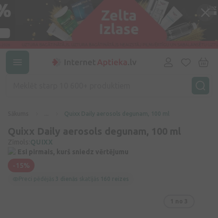
Sākums
...
Quixx Daily aerosols degunam, 100 ml
Quixx Daily aerosols degunam, 100 ml
Zīmols:
QUIXX
Esi pirmais, kurš sniedz vērtējumu
-15%
Preci pēdējās
3 dienās
skatījās
160 reizes
1
no 3