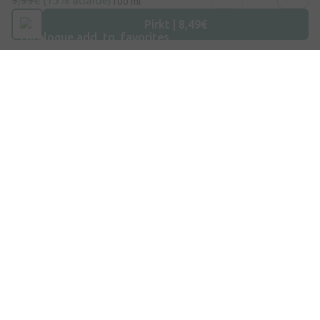
9,99€
(15% atlaide)
100 ml
Pirkt | 8,49€
Adrese
Dzirnieku iela 26, Mārupe, LV-2167, Latvija
Telefona numurs
+371 67840809
E-pasts
info@internetaptieka.lv
Darba laiks
Darba dienās: 8:30 – 17:00
Iepirkšanās