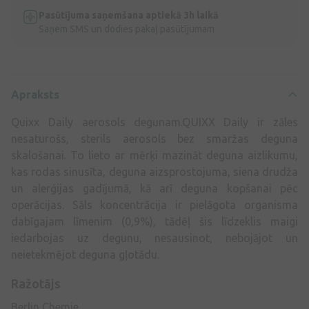
Pasūtījuma saņemšana aptiekā 3h laikā
Saņem SMS un dodies pakaļ pasūtījumam
Apraksts
Quixx Daily aerosols degunam.QUIXX Daily ir zāles
nesaturošs, sterils aerosols bez smaržas deguna
skalošanai. To lieto ar mērķi mazināt deguna aizlikumu,
kas rodas sinusīta, deguna aizsprostojuma, siena drudža
un alerģijas gadījumā, kā arī deguna kopšanai pēc
operācijas. Sāls koncentrācija ir pielāgota organisma
dabīgajam līmenim (0,9%), tādēļ šis līdzeklis maigi
iedarbojas uz degunu, nesausinot, nebojājot un
neietekmējot deguna gļotādu.
Ražotājs
Berlin Chemie