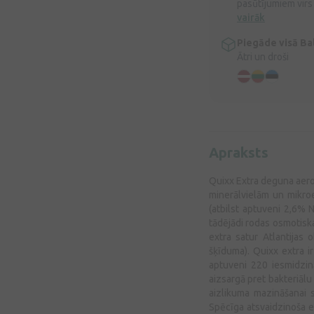
pasūtījumiem virs
vairāk
Piegāde visā Bal
Ātri un droši
Apraksts
Quixx Extra deguna aeros
minerālvielām un mikroe
(atbilst aptuveni 2,6% N
tādējādi rodas osmotisk
extra satur Atlantijas 
šķīduma). Quixx extra ir
aptuveni 220 iesmidzinā
aizsargā pret bakteriāl
aizlikuma mazināšanai s
Spēcīga atsvaidzinoša ef