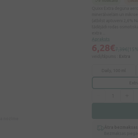
Ir noliktavā
Atli
Quixx Extra deguna aeros
minerālvielām un mikroel
(atbilst aptuveni 2,6% N
tādējādi rodas osmotisk
extra ...
Apraksts
6,28€
7,39€
(15%
veidi/tilpums :
Extra
Daily, 100 ml
Extr
īva nozīme
Ātra bezmaksas
Bezmaksas piegād