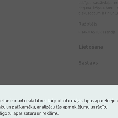
dabīgas sastāvdaļas ne
deguna izšņaukšanu. A
blakusdobumi ir tīri un „
Ražotājs
PHARMASTER, Francija
Lietošana
Sastāvs
vietne izmanto sīkdatnes, lai padarītu mājas lapas apmeklēju
āku un patīkamāku, analizētu tās apmeklējumu un rādītu
lāgotu lapas saturu un reklāmu.