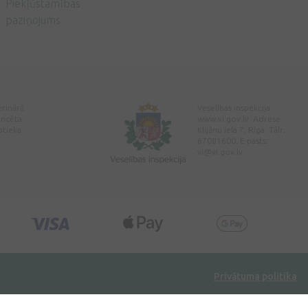
Piekļūstamības
paziņojums
erinārā
Veselības inspekcija
encēta
www.vi.gov.lv. Adrese:
ptieka
Klijānu iela 7, Rīga. Tālr:
67081600. E-pasts:
vi@vi.gov.lv
Privātuma politika