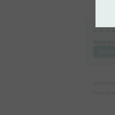
Ielogoji
Atstāj a
BENITA P
Esmu ļoti a