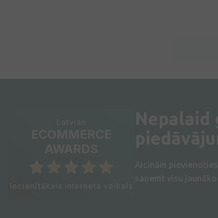
Nepalaid
Latvian
ECOMMERCE
piedāvāj
AWARDS
Aicinām pievienotie
saņemt visu jaunāko 
Iecienītākais interneta veikals