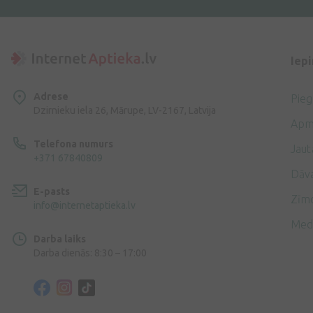
Iep
Adrese
Pie
Dzirnieku iela 26, Mārupe, LV-2167, Latvija
Apm
Telefona numurs
Jaut
+371 67840809
Dāv
E-pasts
Zīmo
info@internetaptieka.lv
Med
Darba laiks
Darba dienās: 8:30 – 17:00