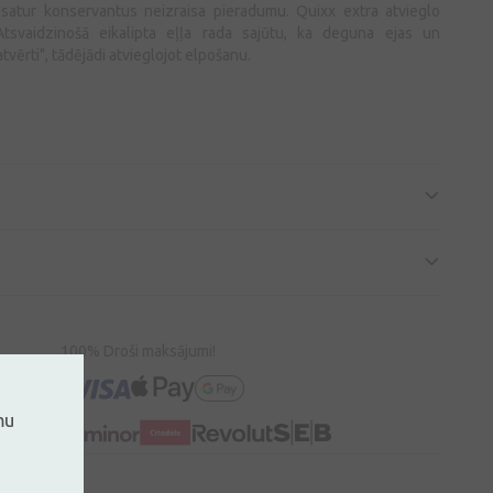
satur konservantus neizraisa pieradumu. Quixx extra atvieglo
tsvaidzinošā eikalipta eļļa rada sajūtu, ka deguna ejas un
atvērti", tādējādi atvieglojot elpošanu.
100% Droši maksājumi!
mu