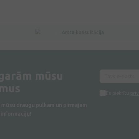
Ārsta konsultācija
 garām mūsu
umus
Es piekrītu
priv
s mūsu draugu pulkam un pirmajam
informāciju!