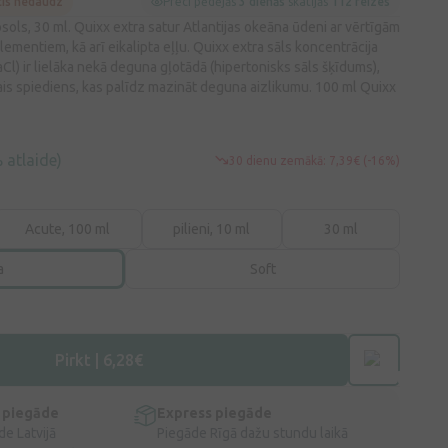
cis nedaudz
Preci pēdējās
3 dienās
skatījās
112 reizes
ols, 30 ml. Quixx extra satur Atlantijas okeāna ūdeni ar vērtīgām
ementiem, kā arī eikalipta eļļu. Quixx extra sāls koncentrācija
aCl) ir lielāka nekā deguna gļotādā (hipertonisks sāls šķīdums),
ais spiediens, kas palīdz mazināt deguna aizlikumu. 100 ml Quixx
 atlaide)
30 dienu zemākā: 7,39€ (-16%)
Acute, 100 ml
pilieni, 10 ml
30 ml
a
Soft
Pirkt | 6,28€
 piegāde
Express piegāde
e Latvijā
Piegāde Rīgā dažu stundu laikā