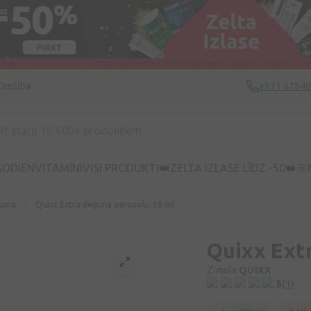
Drošība
+371 6784
ŠODIEN
VITAMĪNI
VISI PRODUKTI
👑ZELTA IZLASE LĪDZ -50👑
🎯
šana
Quixx Extra deguna aerosols, 30 ml
Quixx Extr
Zīmols:
QUIXX
5
(1)