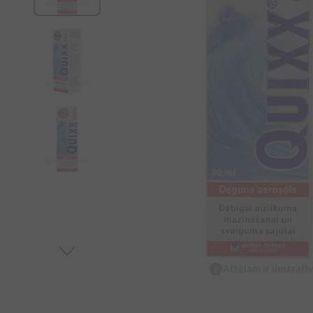
Attēlam ir ilustrat