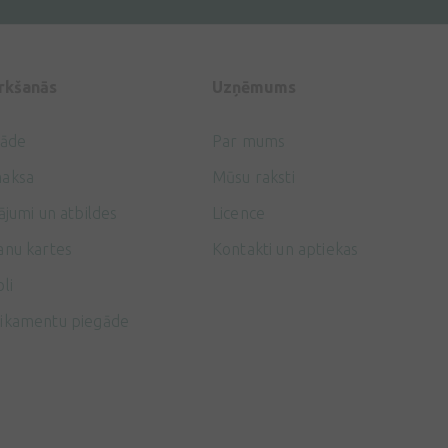
irkšanās
Uzņēmums
gāde
Par mums
aksa
Mūsu raksti
ājumi un atbildes
Licence
anu kartes
Kontakti un aptiekas
li
ikamentu piegāde