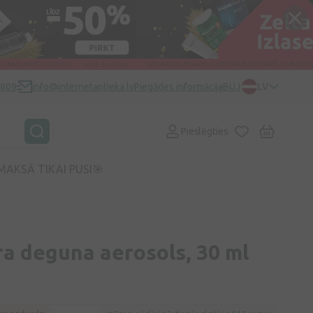
0809
info@internetaptieka.lv
Piegādes informācija
BUJ
LV
Pieslēgties
MAKSĀ TIKAI PUSI🎯
a deguna aerosols, 30 ml