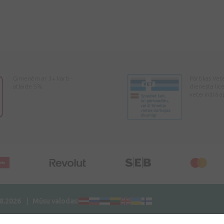
Ģimenēm ar 3+ karti -
Pārtikas Vet
atlaide 5%
dienesta lic
veterinārā a
08.2026
Mūsu valodas: