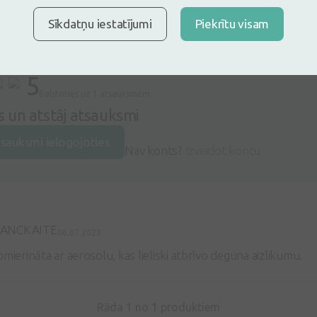
Sīkdatņu iestatījumi
Piekrītu visam
5
Balstoties uz 1 atsauksmēm
es un atstāj atsauksmi
tsauksmi ielogojoties
Nav konts?
Izveidot kontu
RANCKAITE
06.07.2023
pmierināta ar aerosolu, kas lieliski atbrīvo deguna aizlikumu.
Rāda 1 no
1
produktiem