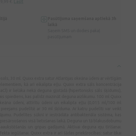
 9,99 €.
Lasīt
tijā
Pasūtījuma saņemšana aptiekā 3h
laikā
Saņem SMS un dodies pakaļ
pasūtījumam
ols, 30 ml. Quixx extra satur Atlantijas okeāna ūdeni ar vērtīgām
lementiem, kā arī eikalipta eļļu. Quixx extra sāls koncentrācija
aCl) ir lielāka nekā deguna gļotādā (hipertonisks sāls šķīdums),
ais spiediens, kas palīdz mazināt deguna aizlikumu. 100 ml Quixx
okeāna ūdeni, attīrītu ūdeni un eikalipta eļļu (0,015 ml/100 ml
 pieejams pudelītē ar 30 ml šķīduma. Ar katru pudelīti var veikt
jumu. Pudelītes sūknī ir iestrādāta antibakteriāla sistēma, kas
u piesārņošanos visā lietošanas laikā. Deguna un tā blakusdobumu
aaukstēšanās un gripas gadījumā. Aktīvai deguna eju tīrīšanai.
ekta iegūšanai. Quixx extra ir arī šādas priekšrocības: satur tikai