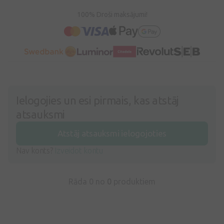
100% Droši maksājumi!
Ielogojies un esi pirmais, kas atstāj
atsauksmi
Atstāj atsauksmi ielogojoties
Nav konts?
Izveidot kontu
Rāda 0 no
0
produktiem