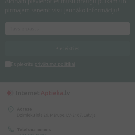
Aicinām pievienoties mūsu draugu pulkam un
pirmajam saņemt visu jaunāko informāciju!
Pieteikties
Es piekrītu
privātuma politikai
Adrese
Dzirnieku iela 26, Mārupe, LV-2167, Latvija
Telefona numurs