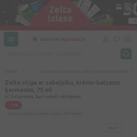
Sākums
...
Zelta stīga ar sabeļņiku, krēms-balzams ķermenim, 75 
Zelta stīga ar sabeļņiku, krēms-balzams
ķermenim, 75 ml
Esi pirmais, kurš sniedz vērtējumu
-15%
Preci pēdējās
3 dienās
skatījās
147 reizes
1
no 3