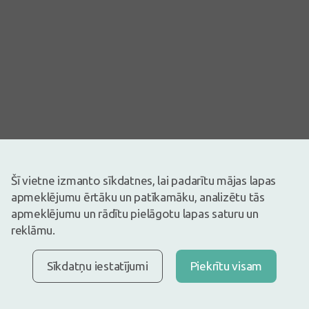
Šī vietne izmanto sīkdatnes, lai padarītu mājas lapas
apmeklējumu ērtāku un patīkamāku, analizētu tās
apmeklējumu un rādītu pielāgotu lapas saturu un
Attēlam ir ilustratīva nozīme
reklāmu.
2,97€
3,49€
(15% atlaide)
30 dienu zemākā: 3,49€ (-15%)
Sīkdatņu iestatījumi
Piekrītu visam
Ir noliktavā
Atlicis nedaudz
Ziede locītavām.
Apraksts