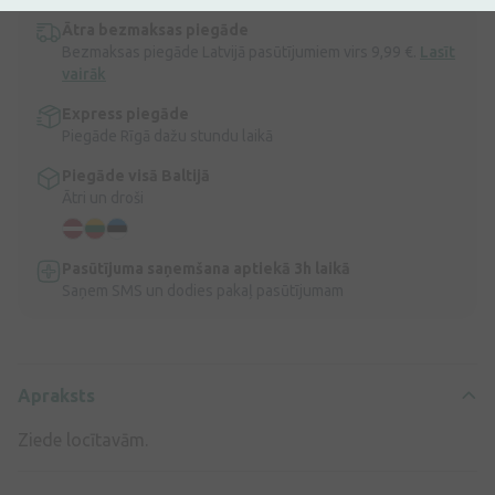
Ātra bezmaksas piegāde
Bezmaksas piegāde Latvijā pasūtījumiem virs 9,99 €.
Lasīt
vairāk
Express piegāde
Piegāde Rīgā dažu stundu laikā
Piegāde visā Baltijā
Ātri un droši
Pasūtījuma saņemšana aptiekā 3h laikā
Saņem SMS un dodies pakaļ pasūtījumam
Apraksts
Ziede locītavām.