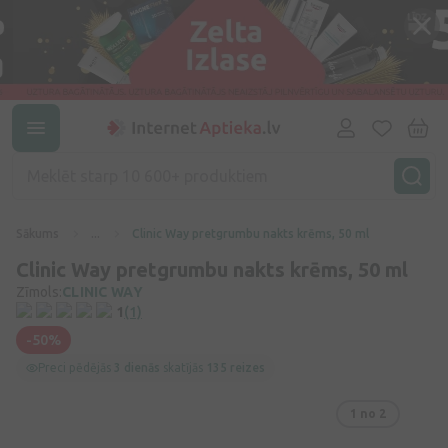
Sākums
...
Clinic Way pretgrumbu nakts krēms, 50 ml
Clinic Way pretgrumbu nakts krēms, 50 ml
Zīmols:
CLINIC WAY
1
(1)
-50%
Preci pēdējās
3 dienās
skatījās
135 reizes
1
no 2