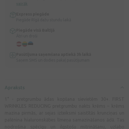
vairāk
Express piegāde
Piegāde Rīgā dažu stundu laikā
Piegāde visā Baltijā
Ātri un droši
Pasūtījuma saņemšana aptiekā 3h laikā
Saņem SMS un dodies pakaļ pasūtījumam
Apraksts
1° - pretgrumbu ādas kopšana sievietēm 30+. FIRST
WRINKLES REDUCING pretgrumbu nakts krēms – krēms
mazina pirmās, ar sejas izteiksmi saistītās krunciņas un
palēnina hialuronskābes līmeņa samazināšanos ādā. Tas
nodrošina spēcīgu un ilgstošu mitrināšanu, uzlabo