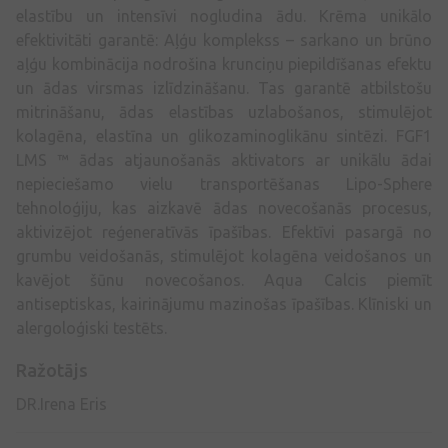
elastību un intensīvi nogludina ādu. Krēma unikālo
efektivitāti garantē: Aļģu komplekss – sarkano un brūno
aļģu kombinācija nodrošina krunciņu piepildīšanas efektu
un ādas virsmas izlīdzināšanu. Tas garantē atbilstošu
mitrināšanu, ādas elastības uzlabošanos, stimulējot
kolagēna, elastīna un glikozaminoglikānu sintēzi. FGF1
LMS ™ ādas atjaunošanās aktivators ar unikālu ādai
nepieciešamo vielu transportēšanas Lipo-Sphere
tehnoloģiju, kas aizkavē ādas novecošanās procesus,
aktivizējot reģeneratīvās īpašības. Efektīvi pasargā no
grumbu veidošanās, stimulējot kolagēna veidošanos un
kavējot šūnu novecošanos. Aqua Calcis piemīt
antiseptiskas, kairinājumu mazinošas īpašības. Klīniski un
alergoloģiski testēts.
Ražotājs
DR.Irena Eris