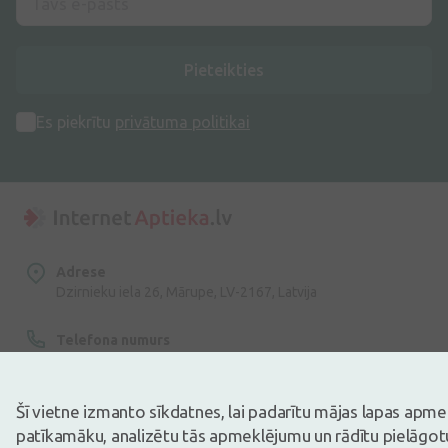
Pieteikties
Es piekrītu
privātuma politikai
Adrese
Dzirnieku iela 26, Mārupe, LV-2167, Latvija
Telefona numurs
+371 67840809
E-pasts
Šī vietne izmanto sīkdatnes, lai padarītu mājas lapas apm
info@internetaptieka.lv
patīkamāku, analizētu tās apmeklējumu un rādītu pielāgotu