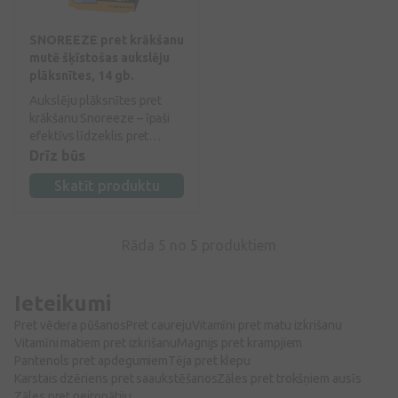
SNOREEZE pret krākšanu
mutē šķīstošas aukslēju
plāksnītes, 14 gb.
Aukslēju plāksnītes pret
krākšanu Snoreeze – īpaši
efektīvs līdzeklis pret
krākšanu, kuru ir ērti
Drīz būs
vienmēr nēsāt līdzi.
Skatīt produktu
Rāda 5 no
5
produktiem
Ieteikumi
Pret vēdera pūšanos
Pret caureju
Vitamīni pret matu izkrišanu
Vitamīni matiem pret izkrišanu
Magnijs pret krampjiem
Pantenols pret apdegumiem
Tēja pret klepu
Karstais dzēriens pret saaukstēšanos
Zāles pret trokšņiem ausīs
Zāles pret neiropātiju