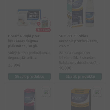
no 49€
Breathe Right pret
SNOREEZE rīkles
krākšanas deguna
aerosols pret krākšanu,
plāksnītes., 30 gb.
23.5 ml
Vidējā izmēra pretkrāksānas
Palīdz aizsargāt pret
deguna plāksnītes.
krākšanu līdz 8 stundām.
Ražots no dabiskām vielām,
25,99€
ar piparmētru garšu.
18,89€
Skatīt produktu
Skatīt produktu