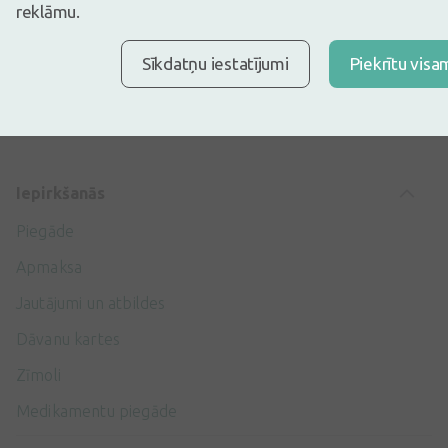
reklāmu.
Darba laiks
Darba dienās: 8:30 – 17:00
Sīkdatņu iestatījumi
Piekrītu visa
Iepirkšanās
Piegāde
Apmaksa
Jautājumi un atbildes
Dāvanu kartes
Zīmoli
Medikamentu piegāde