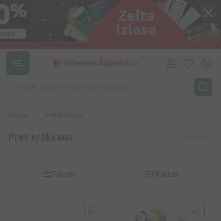
Sākums
Pret krākšanu
Pret krākšanu
5
produkti
Filtrēt
Kārtot