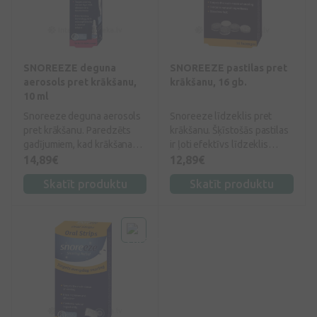
SNOREEZE deguna
SNOREEZE pastilas pret
aerosols pret krākšanu,
krākšanu, 16 gb.
10 ml
Snoreeze deguna aerosols
Snoreeze līdzeklis pret
pret krākšanu. Paredzēts
krākšanu. Šķīstošās pastilas
gadījumiem, kad krākšana
ir ļoti efektīvs līdzeklis
rodas aizlikta deguna dēļ (ja
krākšanas neitralizēšanai.
14,89€
12,89€
ir alerģija, siena drudzis vai
Skatīt produktu
Skatīt produktu
saaukstēšanās laikā).