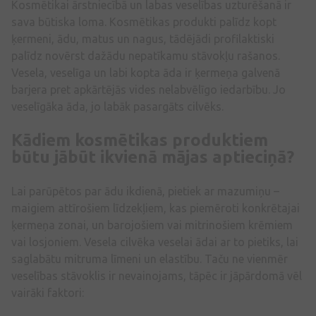
Kosmētikai ārstniecībā un labas veselības uzturēšanā ir
sava būtiska loma. Kosmētikas produkti palīdz kopt
ķermeni, ādu, matus un nagus, tādējādi profilaktiski
palīdz novērst dažādu nepatīkamu stāvokļu rašanos.
Vesela, veselīga un labi kopta āda ir ķermeņa galvenā
barjera pret apkārtējās vides nelabvēlīgo iedarbību. Jo
veselīgāka āda, jo labāk pasargāts cilvēks.
Kādiem kosmētikas produktiem
būtu jābūt ikvienā mājas aptieciņā?
Lai parūpētos par ādu ikdienā, pietiek ar mazumiņu –
maigiem attīrošiem līdzekļiem, kas piemēroti konkrētajai
ķermeņa zonai, un barojošiem vai mitrinošiem krēmiem
vai losjoniem. Vesela cilvēka veselai ādai ar to pietiks, lai
saglabātu mitruma līmeni un elastību. Taču ne vienmēr
veselības stāvoklis ir nevainojams, tāpēc ir jāpārdomā vēl
vairāki faktori: