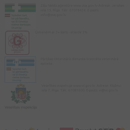
Zāļu Valsts aģentūra www.zva.gov.lv Adrese: Jersikas
iela 15, Rīga. Tālr: 67078424. E-pasts:
info@zva.gov.lv
Ģimenēm ar 3+ karti - atlaide 5%
Pārtikas Veterinārā dienesta licencēta veterinārā
aptieka
Veselības inspekcija www.vi.gov.lv. Adrese: Klijānu
iela 7, Rīga. Tālr: 67081600. E-pasts:
vi@vi.gov.lv