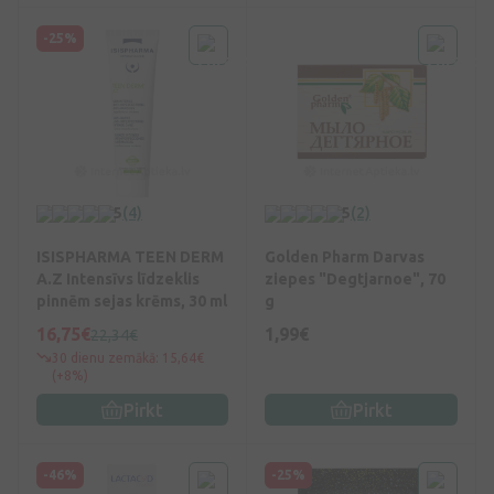
-25%
5
(4)
5
(2)
ISISPHARMA TEEN DERM
Golden Pharm Darvas
A.Z Intensīvs līdzeklis
ziepes "Degtjarnoe", 70
pinnēm sejas krēms, 30 ml
g
16,75€
1,99€
22,34€
30 dienu zemākā: 15,64€
(+8%)
Pirkt
Pirkt
-46%
-25%