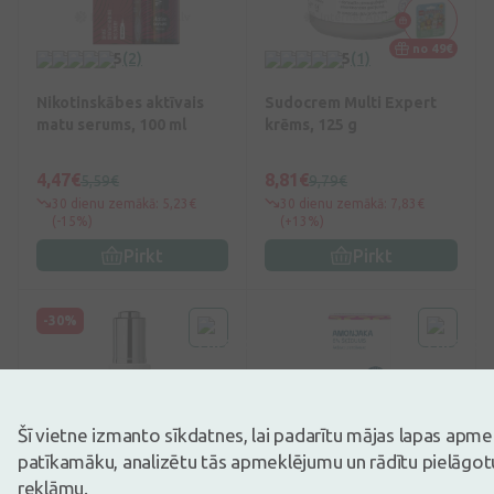
no 49€
5
(2)
5
(1)
Nikotinskābes aktīvais
Sudocrem Multi Expert
matu serums, 100 ml
krēms, 125 g
4,47€
8,81€
5,59€
9,79€
30 dienu zemākā: 5,23€
30 dienu zemākā: 7,83€
(-15%)
(+13%)
Pirkt
Pirkt
-30%
Šī vietne izmanto sīkdatnes, lai padarītu mājas lapas apm
patīkamāku, analizētu tās apmeklējumu un rādītu pielāgotu
reklāmu.