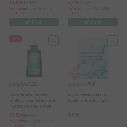
13,97€
5,70€
16,44€
11,64€
30 dienu zemākā: 16,44€
30 dienu zemākā: 5,82€
(-16%)
(-3%)
Pirkt
Pirkt
-10%
4
(2)
0
(0)
Weleda atjaunojošs
MEDB maska sejai ar
toniks ar rozmarīnu pret
hyaluronic acid, 1 gb.
matu izkrišanu, 100 ml
17,05€
1,99€
18,94€
30 dienu zemākā: 10,99€
(+56%)