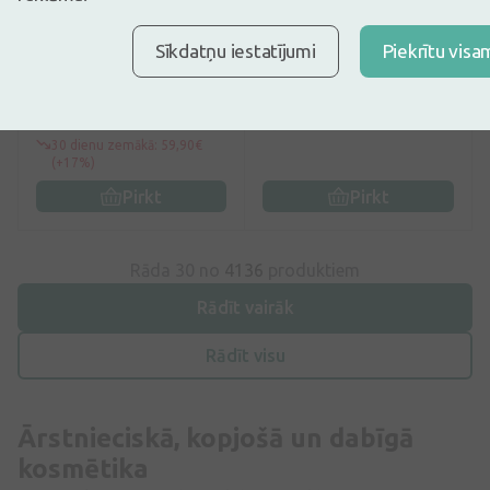
5
(2)
5
(2)
Institut Esthederm AGE
Amonjaka šķīdums 6%
Sīkdatņu iestatījumi
Piekrītu visa
PROTEOM ilgmūžības
(ožamais spirts), 40 ml
serums, 30 ml
69,89€
5,89€
99,84€
30 dienu zemākā: 59,90€
(+17%)
Pirkt
Pirkt
Rāda 30 no
4136
produktiem
Rādīt vairāk
Rādīt visu
Ārstnieciskā, kopjošā un dabīgā
kosmētika