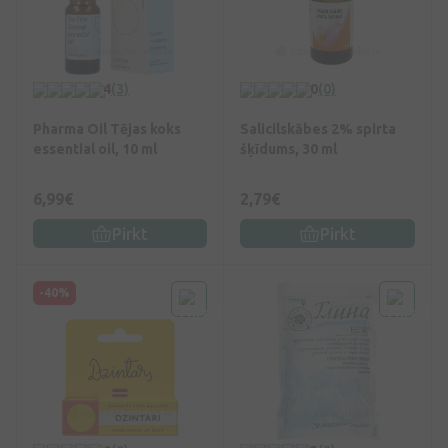
4
(3)
0
(0)
Pharma Oil Tējas koks
Salicilskābes 2% spirta
essential oil, 10 ml
šķīdums, 30 ml
6,99€
2,79€
Pirkt
Pirkt
-40%