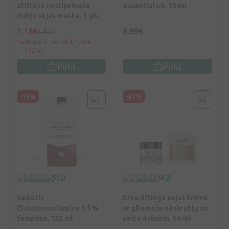
attīroša nostiprinoša
essential oil, 10 ml
dubļu sejas maska, 1 gb.
1,18€
6,99€
1,50€
30 dienu zemākā: 1,50€
(-22%)
Pirkt
Pirkt
-15%
-51%
5
(3)
0
(0)
Sebotic
Erne liftinga sejas krēms
Ciclopiroxolamine 1.5%
ar gliemežu ekstraktu un
šampūns, 125 ml
zelta daļiņām, 50 ml