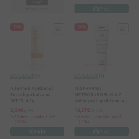
Pirkt
-52%
-30%
5
(9)
5
(7)
Altermed Panthenol
ISISPHARMA
Forte lūpu balzams
METRORUBORIL® A.Z
SPF15, 4.3g
krēms pret apsārtumu ar
15% azelaīnskābi, 30 ml
2,64€
16,27€
5,49€
23,25€
30 dienu zemākā: 3,29€
30 dienu zemākā: 16,04€
(-20%)
(+2%)
Pirkt
Pirkt