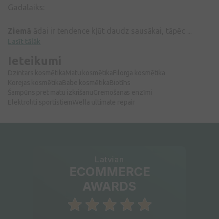
Gadalaiks:
Ziemā
ādai ir tendence kļūt daudz sausākai, tāpēc ...
Lasīt tālāk
Ieteikumi
Dzintars kosmētika
Matu kosmētika
Filorga kosmētika
Korejas kosmētika
Babe kosmētika
Biotīns
Šampūns pret matu izkrišanu
Gremošanas enzīmi
Elektrolīti sportistiem
Wella ultimate repair
Latvian
ECOMMERCE
AWARDS