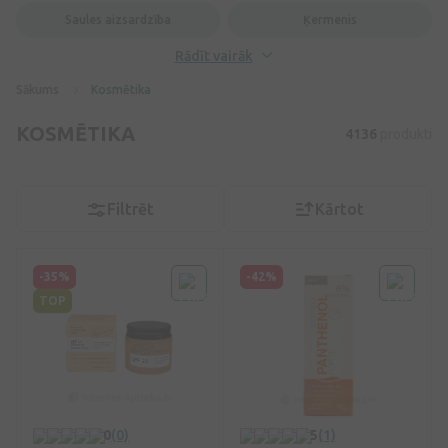
Saules aizsardzība
Ķermenis
Rādīt vairāk
Sākums
Kosmētika
KOSMĒTIKA
4136
produkti
Filtrēt
Kārtot
-35%
-42%
TOP
0
(0)
5
(1)