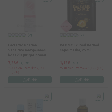
5
(2)
5
(2)
Lactacyd Pharma
PAX MOLY Real Retinol
Sensitive mazgāšanās
sejas maska, 25 ml
līdzeklis jutīgai intīmai
zonai, 250 ml
7,23€
1,12€
13,39€
1,49€
30 dienu zemākā: 7,36€
30 dienu zemākā: 1,12€ (0%)
(-2%)
Pirkt
Pirkt