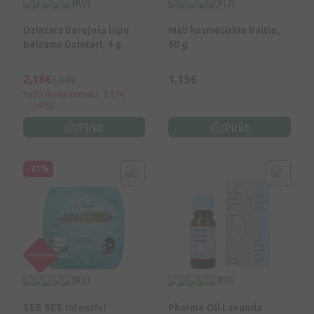
0
(0)
5
(3)
Dzintars barojošs lūpu
Māli kosmētiskie baltie,
balzams Dzintari, 4 g
60 g
2,18€
1,15€
3,64€
30 dienu zemākā: 2,37€
(-9%)
Pirkt
Pirkt
-21%
0
(0)
0
(0)
SEE SEE Intensīvi
Pharma Oil Lavanda