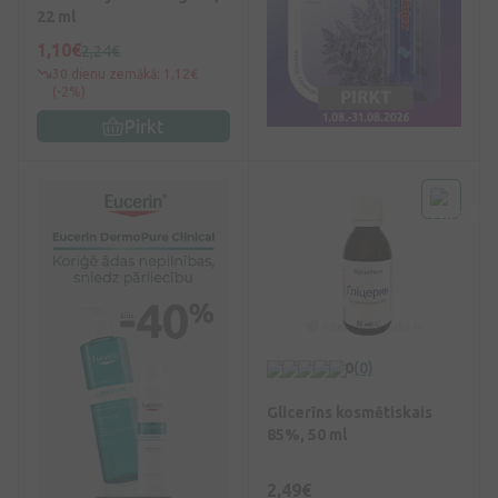
22 ml
1,10€
2,24€
30 dienu zemākā: 1,12€
(-2%)
Pirkt
0
(0)
Glicerīns kosmētiskais
85%, 50 ml
2,49€