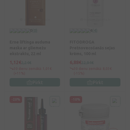
0
(0)
4
(4)
Erne liftinga auduma
FITODROGA
maska ar gliemežu
Pretnovecošanās sejas
ekstraktu, 22 ml
krēms, 100 ml
1,12€
6,88€
2,24€
22,94€
30 dienu zemākā: 1,01€
30 dienu zemākā: 8,03€
(+11%)
(-15%)
Pirkt
Pirkt
-20%
-10%