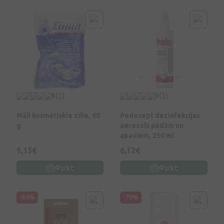
5
(1)
5
(1)
Māli kosmētiskie zilie, 60
Podosept dezinfekcijas
g
aerosols pēdām un
apaviem, 250 ml
1,15€
6,12€
Pirkt
Pirkt
-50%
-70%