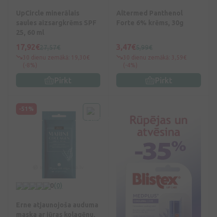
UpCircle minerālais
Altermed Panthenol
saules aizsargkrēms SPF
Forte 6% krēms, 30g
25, 60 ml
17,92€
3,47€
27,57€
5,99€
30 dienu zemākā: 19,30€
30 dienu zemākā: 3,59€
(-8%)
(-4%)
Pirkt
Pirkt
-51%
0
(0)
Erne atjaunojoša auduma
maska ar jūras kolagēnu,